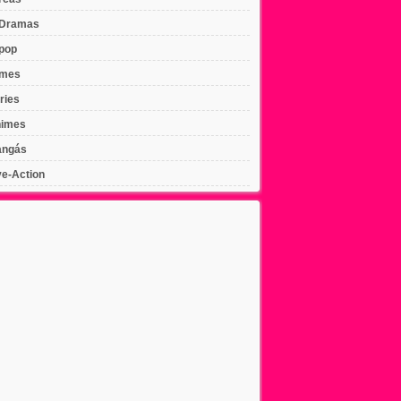
Dramas
pop
lmes
ries
imes
ngás
ve-Action