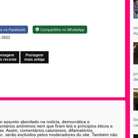
re
he no Facebook
Compartilhe no WhatsApp
Aq
de 2022
ostagem
Postagem
s recente
mais antiga
pr
de
fi
 o assunto abordado na notícia, democrática e
ca
tários anônimos nem que firam leis e princípios éticos e
as. Assim, comentários caluniosos, difamatórios,
etc. serão excluídos pelos moderadores do site. Também não