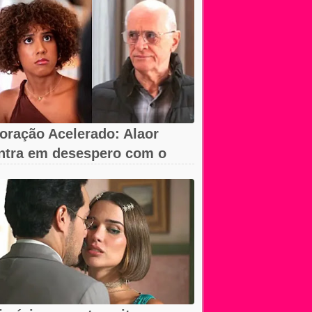
oração Acelerado: Alaor
ntra em desespero com o
umiço da arma!