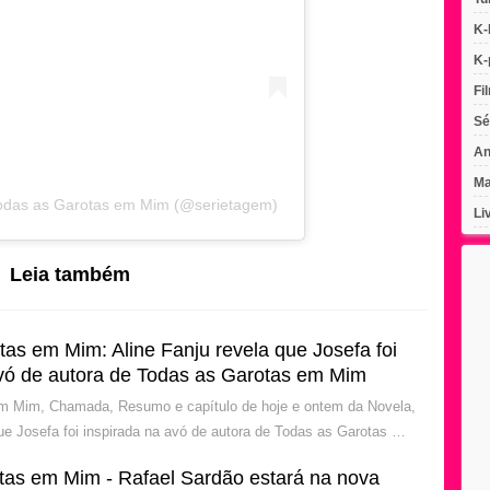
K-
K-
Fi
Sé
An
Ma
Todas as Garotas em Mim (@serietagem)
Li
Leia também
as em Mim: Aline Fanju revela que Josefa foi
avó de autora de Todas as Garotas em Mim
m Mim, Chamada, Resumo e capítulo de hoje e ontem da Novela,
que Josefa foi inspirada na avó de autora de Todas as Garotas …
tas em Mim - Rafael Sardão estará na nova