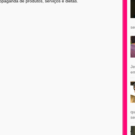
opaganda de produtos, serviços e dietas.
se
Je
e
qu
se