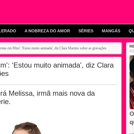
LERADO
A NOBREZA DO AMOR
SÉRIES
MANGÁS
Q
R
rotas em Mim': 'Estou muito animada', diz Clara Martins sobre as gravações
': 'Estou muito animada', diz Clara
ões
verá Melissa, irmã mais nova da
rie.
O
q
e