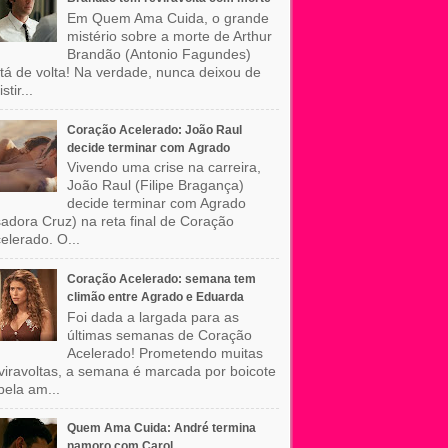
Em Quem Ama Cuida, o grande
mistério sobre a morte de Arthur
Brandão (Antonio Fagundes)
tá de volta! Na verdade, nunca deixou de
stir...
Coração Acelerado: João Raul
decide terminar com Agrado
Vivendo uma crise na carreira,
João Raul (Filipe Bragança)
decide terminar com Agrado
sadora Cruz) na reta final de Coração
elerado. O...
Coração Acelerado: semana tem
climão entre Agrado e Eduarda
Foi dada a largada para as
últimas semanas de Coração
Acelerado! Prometendo muitas
viravoltas, a semana é marcada por boicote
pela am...
Quem Ama Cuida: André termina
namoro com Carol