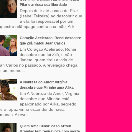
Pilar e arrisca sua liberdade
Depois de ir até a casa de Pilar
(Isabel Teixeira) ao descobrir que
a vilã foi responsável por um
questro relâmpago contra sua mãe, Adr...
Coração Acelerado: Ronei descobre
que Zilá matou Jean Carlos
Em Coração Acelerado, Ronei
descobre que foi Zilá, e não
Janete, quem tirou a vida de
an Carlos no passado. A revelação chega
m um mome...
A Nobreza do Amor: Virgínia
descobre que Mirinho ama Alika
Em A Nobreza do Amor, Virgínia
descobre que Mirinho está
apaixonado por Alika, segredo
e o rapaz vinha escondendo havia
manas. A revel...
Quem Ama Cuida: caso Arthur
Brandão tem reviravolta com morte