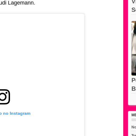
V
Rudi Lagemann.
S
O
P
B
e
Rec
to no Instagram
M
No
Tu