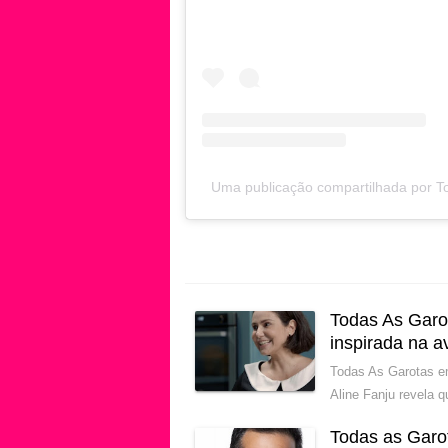
Uma publicação compartilhada por 
Todas As Garot
inspirada na 
Todas As Garotas e
Aline Fanju revela 
Todas as Garo