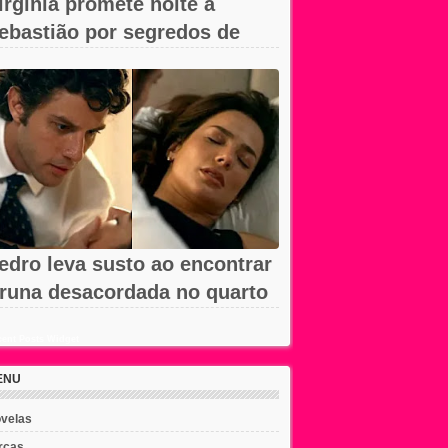
irgínia promete noite a
ebastião por segredos de
mar em A...
edro leva susto ao encontrar
runa desacordada no quarto
m...
ent Posts Widget
ENU
velas
rcas