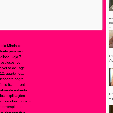
es
exi
eia Mirela co...
ela para se r...
(I
losa: veja 7 ...
Ac
stilosos: co...
iverso de Tage...
2, quarta-fei...
descobre segre...
io ficam frent...
lmente enfrenta...
re
a explicações ...
e 
 descobrem que F...
terrompida ao ...
cobre que Artêmi...