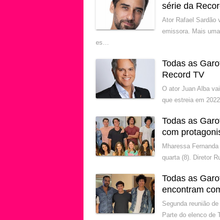
série da Reco
Ator Rafael Sardão 
emissora. Mais uma
es…
Todas as Garo
Record TV
O ator Juan Alba va
que estreia em 2022
Todas as Garo
com protagoni
Mharessa Fernanda 
quarta (8). Diretor
Todas as Garo
encontram com
Segunda reunião de 
Parte do elenco de 