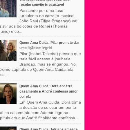
recebe convite irrecusável
Passando por uma fase
turbulenta na carreira musical,
João Raul (Filipe Bragança) vai
sistir aos boicotes de Ronei (Thomás
uino) e co...
Quem Ama Cuida: Pilar promete dar
uma lição em Ingrid
Pilar (Isabel Teixeira) pensou que
teria fácil acesso à joalheria
Brandão, mas se enganou. No
óximo capítulo de Quem Ama Cuida, ela
sc...
Quem Ama Cuida: Dora encerra
casamento e André confessa amor
por ela
Em Quem Ama Cuida, Dora toma
a decisão de colocar um ponto
nal no casamento com Ademir logo no
pítulo em que André finalmente confessa...
Quem Ama Cuida: Adriana ameaça