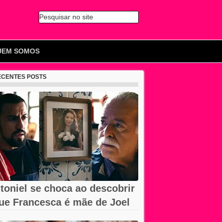
Pesquisar no site
🔍
UEM SOMOS
ECENTES POSTS
toniel se choca ao descobrir
ue Francesca é mãe de Joel
m...