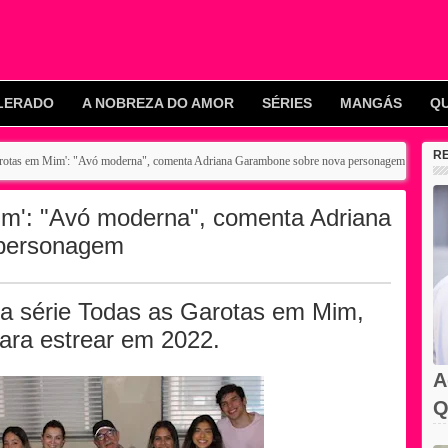
LERADO
A NOBREZA DO AMOR
SÉRIES
MANGÁS
Q
R
arotas em Mim': "Avó moderna", comenta Adriana Garambone sobre nova personagem
im': "Avó moderna", comenta Adriana
personagem
s na série Todas as Garotas em Mim,
para estrear em 2022.
A
Q