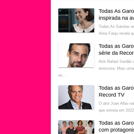
Todas As Garot
inspirada na 
Todas As Garotas e
Aline Fanju revela 
Todas as Garo
série da Reco
Ator Rafael Sardão 
emissora. Mais uma
es…
Todas as Garo
Record TV
O ator Juan Alba va
que estreia em 2022
Todas as Garo
com protagoni