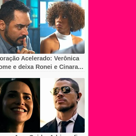
oração Acelerado: Verônica
ome e deixa Ronei e Cinara...