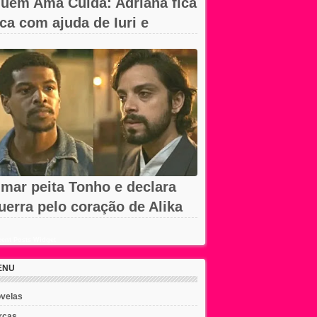
uem Ama Cuida: Adriana fica
ica com ajuda de Iuri e
rancesca
mar peita Tonho e declara
uerra pelo coração de Alika
m A...
ent Posts Widget
ENU
velas
rcas