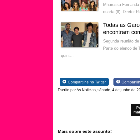
Mharessa Fernanda 
quarta (8). Diretor
Todas as Garo
encontram com
Segunda reunião de 
Parte do elenco de 
quint…
Compartilhe no Twitter
Compartil
Escrito por As Noticias, sábado, 4 de junho de 
P
mai
Mais sobre este assunto: