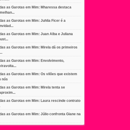
das as Garotas em Mim: Mharessa destaca
melhan...
das as Garotas em Mim: Juhlia Ficer é a
nvidad...
das as Garotas em Mim: Juan Alba e Juliana
ust...
das as Garotas em Mim: Mirela dá os primeiros
..
das as Garotas em Mim: Envolvimento,
viravolta...
das as Garotas em Mim: Os vilões que existem
 nós
das as Garotas em Mim: Mirela tenta se
aproxim...
das as Garotas em Mim: Laura rescinde contrato
.
das as Garotas em Mim: Júlio confronta Giane na