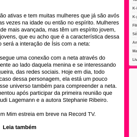
K-
tão ativas e tem muitas mulheres que já são avós
K-
as vezes na idade ou então no espírito. Mulheres
Fi
ade mais avançada, mas têm um espírito jovem,
Sé
ovens, que eu acho que é a característica dessa
An
 será a interação de Ísis com a neta:
Ma
onsegue uma conexão com a neta através do
Li
esente ao lado daquela menina e se interessando
ueira, das redes sociais. Hoje em dia, todo
 caso dessa personagem, ela está um pouco
esse universo também para compreender a neta.
ntou após participar da primeira reunião que
 Rudi Lagemann e a autora Stephanie Ribeiro.
em Mim estreia em breve na Record TV.
Leia também