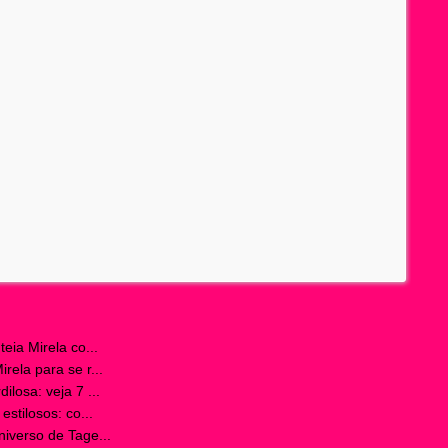
eia Mirela co...
ela para se r...
losa: veja 7 ...
stilosos: co...
iverso de Tage...