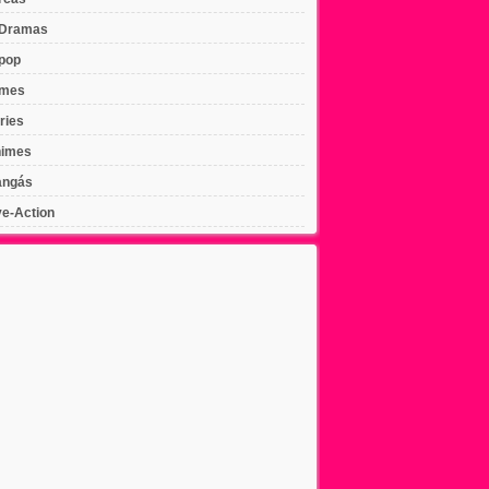
Dramas
pop
lmes
ries
imes
ngás
ve-Action