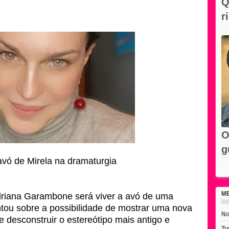
Q
r
F
O
g
 avó de Mirela na dramaturgia
e
Rec
M
driana Garambone será viver a avó de uma
ntou sobre a possibilidade de mostrar uma nova
No
 desconstruir o estereótipo mais antigo e
Tu