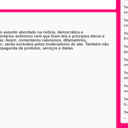
To
se
To
co
 o assunto abordado na notícia, democrática e
To
tários anônimos nem que firam leis e princípios éticos e
Kn
as. Assim, comentários caluniosos, difamatórios,
etc. serão excluídos pelos moderadores do site. Também não
To
opaganda de produtos, serviços e dietas.
pa.
To
re
To
em
To
re
To
d..
To
...