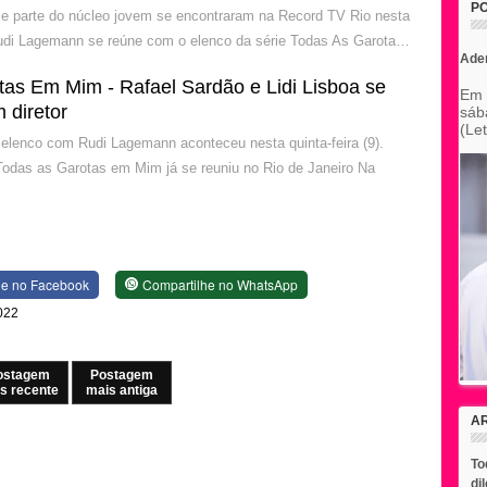
P
e parte do núcleo jovem se encontraram na Record TV Rio nesta
 Rudi Lagemann se reúne com o elenco da série Todas As Garota…
Ade
tas Em Mim - Rafael Sardão e Lidi Lisboa se
Em 
 diretor
sáb
(Le
elenco com Rudi Lagemann aconteceu nesta quinta-feira (9).
Todas as Garotas em Mim já se reuniu no Rio de Janeiro Na
he no Facebook
Compartilhe no WhatsApp
2022
ostagem
Postagem
s recente
mais antiga
A
To
di