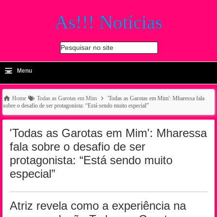
As!!! Notícias
Pesquisar no site
≡
-
Menu
🔍
Home
Todas as Garotas em Mim
'Todas as Garotas em Mim': Mharessa fala
sobre o desafio de ser protagonista: “Está sendo muito especial”
'Todas as Garotas em Mim': Mharessa
fala sobre o desafio de ser
protagonista: “Está sendo muito
especial”
Atriz revela como a experiência na