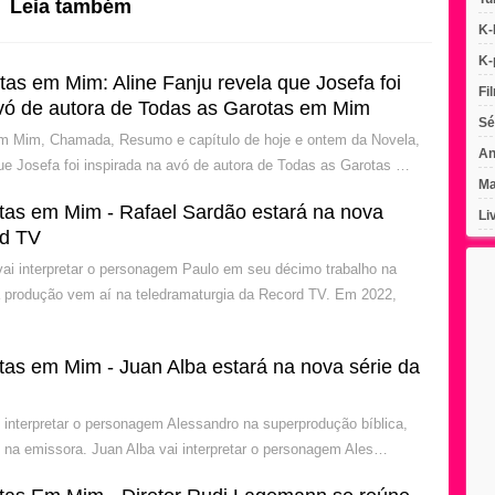
Leia também
K-
K-
as em Mim: Aline Fanju revela que Josefa foi
Fi
avó de autora de Todas as Garotas em Mim
Sé
m Mim, Chamada, Resumo e capítulo de hoje e ontem da Novela,
An
que Josefa foi inspirada na avó de autora de Todas as Garotas …
Ma
tas em Mim - Rafael Sardão estará na nova
Li
rd TV
vai interpretar o personagem Paulo em seu décimo trabalho na
 produção vem aí na teledramaturgia da Record TV. Em 2022,
tas em Mim - Juan Alba estará na nova série da
i interpretar o personagem Alessandro na superprodução bíblica,
 na emissora. Juan Alba vai interpretar o personagem Ales…