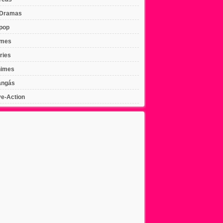
Dramas
pop
lmes
ries
imes
ngás
ve-Action