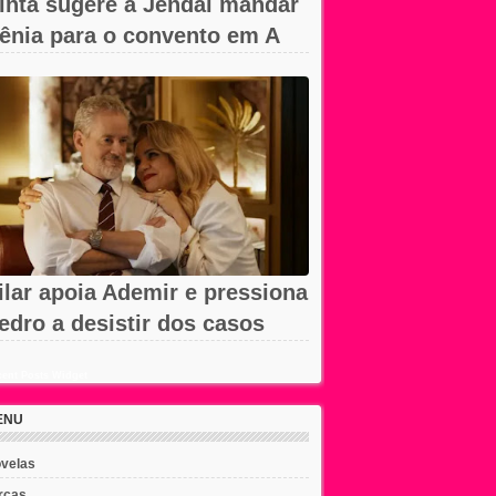
inta sugere a Jendal mandar
ênia para o convento em A
obreza...
ilar apoia Ademir e pressiona
edro a desistir dos casos
m...
ent Posts Widget
ENU
velas
rcas