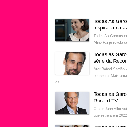
Todas As Garot
inspirada na 
Todas As Garotas e
Aline Fanju revela 
Todas as Garo
série da Reco
Ator Rafael Sardão 
emissora. Mais uma
es…
Todas as Garo
Record TV
O ator Juan Alba va
que estreia em 2022