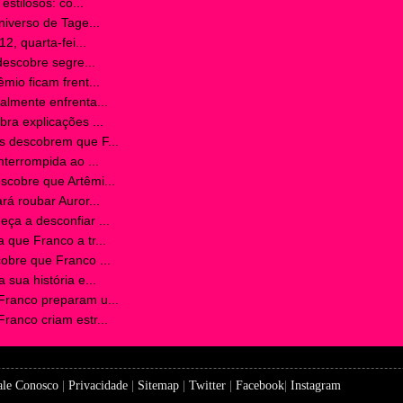
stilosos: co...
iverso de Tage...
2, quarta-fei...
descobre segre...
io ficam frent...
lmente enfrenta...
a explicações ...
 descobrem que F...
terrompida ao ...
cobre que Artêmi...
á roubar Auror...
a a desconfiar ...
que Franco a tr...
bre que Franco ...
sua história e...
ranco preparam u...
anco criam estr...
ale Conosco
|
Privacidade
|
Sitemap
|
Twitter
|
Facebook
|
Instagram