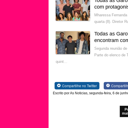
Todas as Garo
com protagoni
Mharessa Fernanda 
quarta (8). Diretor
Todas as Garo
encontram com
Segunda reunião de 
Parte do elenco de 
quint…
Compartilhe no Twitter
Compartil
Escrito por As Noticias, segunda-feira, 6 de jun
P
mai