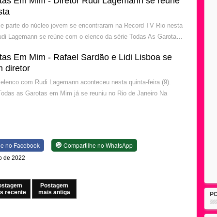
tas Em Mim - Diretor Rudi Lagemann se reúne
sta
e parte do núcleo jovem se encontraram na Record TV Rio nesta
 Rudi Lagemann se reúne com o elenco da série Todas As Garota…
tas Em Mim - Rafael Sardão e Lidi Lisboa se
 diretor
elenco com Rudi Lagemann aconteceu nesta quinta-feira (9).
Todas as Garotas em Mim já se reuniu no Rio de Janeiro Na
he no Facebook
Compartilhe no WhatsApp
ho de 2022
ostagem
Postagem
s recente
mais antiga
P