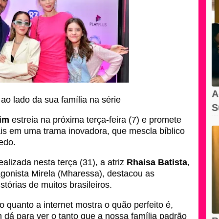
A
 ao lado da sua família na série
S
im
estreia na próxima terça-feira (7) e promete
A
tuais em uma trama inovadora, que mescla bíblico
edo.
alizada nesta terça (31), a atriz
Rhaisa Batista
,
agonista Mirela (Mharessa), destacou as
órias de muitos brasileiros.
do quanto a internet mostra o quão perfeito é,
dá para ver o tanto que a nossa família padrão