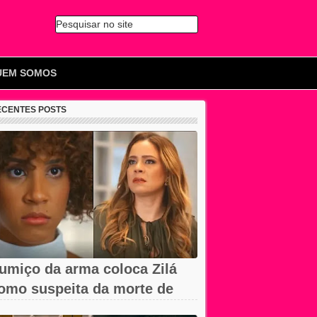
Pesquisar no site
🔍
UEM SOMOS
ECENTES POSTS
umiço da arma coloca Zilá
omo suspeita da morte de
avier em...