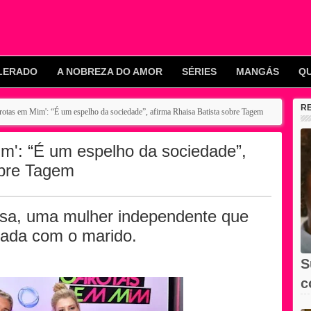
LERADO
A NOBREZA DO AMOR
SÉRIES
MANGÁS
Q
R
rotas em Mim': “É um espelho da sociedade”, afirma Rhaisa Batista sobre Tagem
m': “É um espelho da sociedade”,
obre Tagem
loísa, uma mulher independente que
bada com o marido.
S
c
X