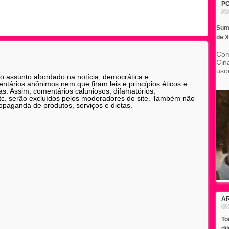
P
Sumi
de 
Com
Cin
usou
 o assunto abordado na notícia, democrática e
...
tários anônimos nem que firam leis e princípios éticos e
as. Assim, comentários caluniosos, difamatórios,
etc. serão excluídos pelos moderadores do site. Também não
opaganda de produtos, serviços e dietas.
A
To
di