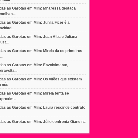
das as Garotas em Mim: Mharessa destaca
melhan...
das as Garotas em Mim: Juhlia Ficer é a
nvidad...
das as Garotas em Mim: Juan Alba e Juliana
ust...
das as Garotas em Mim: Mirela dá os primeiros
..
das as Garotas em Mim: Envolvimento,
viravolta...
das as Garotas em Mim: Os vilões que existem
 nós
das as Garotas em Mim: Mirela tenta se
aproxim...
das as Garotas em Mim: Laura rescinde contrato
.
das as Garotas em Mim: Júlio confronta Giane na