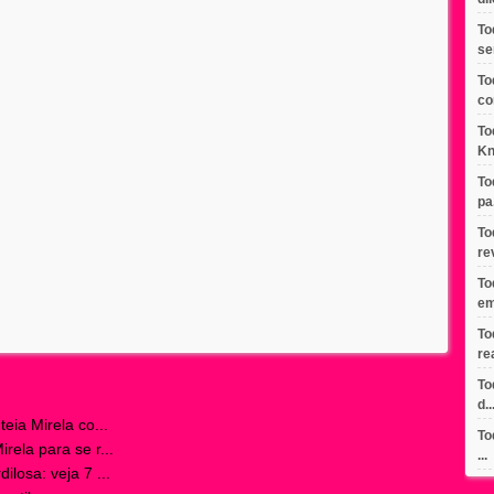
To
se
To
co
To
Kn
To
pa.
To
re
To
em
To
re
To
d..
eia Mirela co...
To
ela para se r...
...
losa: veja 7 ...