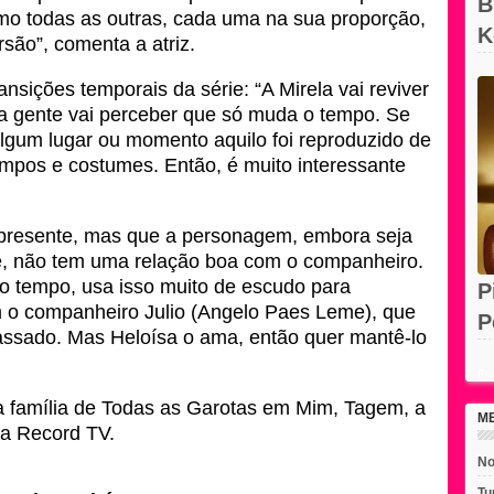
B
omo todas as outras, cada uma na sua proporção,
K
rsão”, comenta a atriz.
N
nsições temporais da série: “A Mirela vai reviver
ue a gente vai perceber que só muda o tempo. Se
lgum lugar ou momento aquilo foi reproduzido de
mpos e costumes. Então, é muito interessante
m presente, mas que a personagem, embora seja
e, não tem uma relação boa com o companheiro.
o tempo, usa isso muito de escudo para
P
m o companheiro Julio (Angelo Paes Leme), que
P
assado. Mas Heloísa o ama, então quer mantê-lo
e
Rec
 família de Todas as Garotas em Mim, Tagem, a
M
 da Record TV.
No
Tu