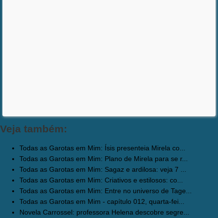
Veja também:
Todas as Garotas em Mim: Ísis presenteia Mirela co...
Todas as Garotas em Mim: Plano de Mirela para se r...
Todas as Garotas em Mim: Sagaz e ardilosa: veja 7 ...
Todas as Garotas em Mim: Criativos e estilosos: co...
Todas as Garotas em Mim: Entre no universo de Tage...
Todas as Garotas em Mim - capítulo 012, quarta-fei...
Novela Carrossel: professora Helena descobre segre...