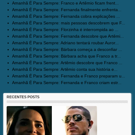
Amanhã É Para Sempre: Franco e Artêmio ficam frent...
Amanhã É Para Sempre: Fernanda finalmente enfrenta...
Amanhã É Para Sempre: Fernanda cobra explicações ...
Amanhã É Para Sempre: mais pessoas descobrem que F...
Amanhã É Para Sempre: Florzinha é interrompida ao ...
Amanhã É Para Sempre: Fernanda descobre que Artêmi...
Amanhã É Para Sempre: Adriano tentará roubar Auror...
Amanhã É Para Sempre: Bárbara começa a desconfiar ...
Amanhã É Para Sempre: Bárbara acha que Franco a tr...
Amanhã É Para Sempre: Artêmio descobre que Franco ...
Amanhã É Para Sempre: Artêmio conta sua história e...
Amanhã É Para Sempre: Fernanda e Franco preparam u...
Amanhã É Para Sempre: Fernanda e Franco criam estr...
RECENTES POSTS