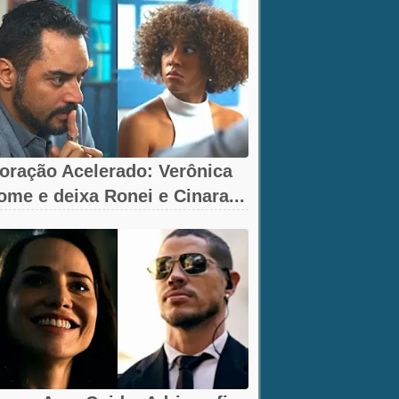
oração Acelerado: Verônica
ome e deixa Ronei e Cinara...