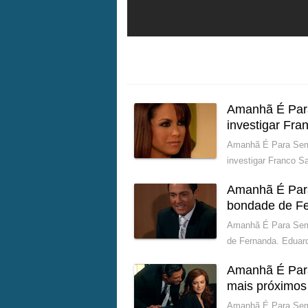
Amanhã É Para
investigar Fra
Amanhã É Para Semp
investigar Franco S
Amanhã É Para
bondade de F
Amanhã É Para Semp
de Fernanda. Eduar
Amanhã É Para
mais próximos
Amanhã É Para Semp