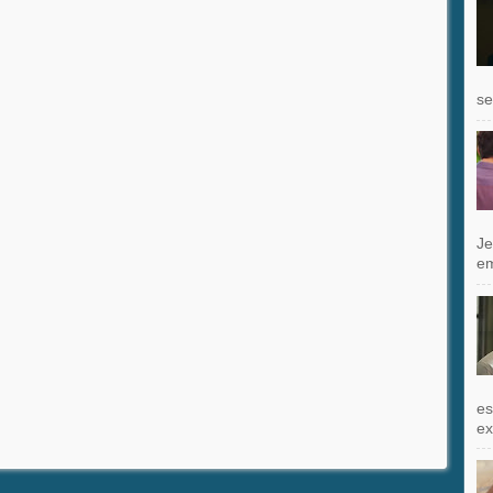
se
Je
e
es
exi