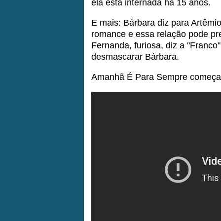
ela está internada há 15 anos.
E mais: Bárbara diz para Artêm
romance e essa relação pode prej
Fernanda, furiosa, diz a "Franco
desmascarar Bárbara.
Amanhã É Para Sempre começa 