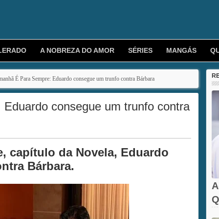
LERADO
A NOBREZA DO AMOR
SÉRIES
MANGÁS
Q
R
anhã É Para Sempre: Eduardo consegue um trunfo contra Bárbara
Eduardo consegue um trunfo contra
 capítulo da Novela, Eduardo
ntra Bárbara.
A
Q