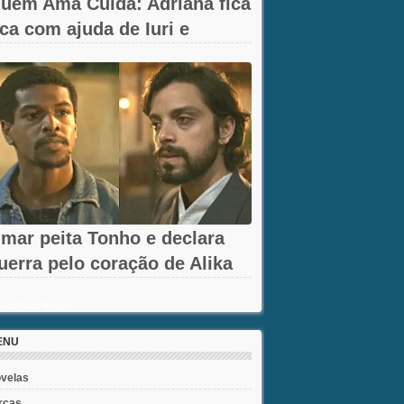
uem Ama Cuida: Adriana fica
ica com ajuda de Iuri e
rancesca
mar peita Tonho e declara
uerra pelo coração de Alika
m A...
ent Posts Widget
ENU
velas
rcas