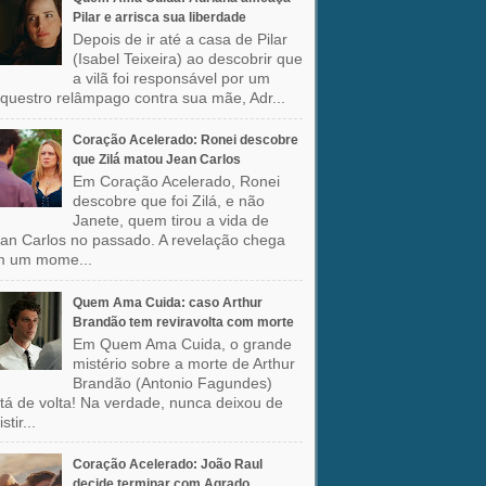
Pilar e arrisca sua liberdade
Depois de ir até a casa de Pilar
(Isabel Teixeira) ao descobrir que
a vilã foi responsável por um
questro relâmpago contra sua mãe, Adr...
Coração Acelerado: Ronei descobre
que Zilá matou Jean Carlos
Em Coração Acelerado, Ronei
descobre que foi Zilá, e não
Janete, quem tirou a vida de
an Carlos no passado. A revelação chega
m um mome...
Quem Ama Cuida: caso Arthur
Brandão tem reviravolta com morte
Em Quem Ama Cuida, o grande
mistério sobre a morte de Arthur
Brandão (Antonio Fagundes)
tá de volta! Na verdade, nunca deixou de
stir...
Coração Acelerado: João Raul
decide terminar com Agrado