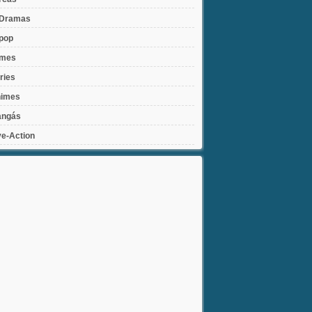
Dramas
pop
lmes
ries
imes
ngás
ve-Action