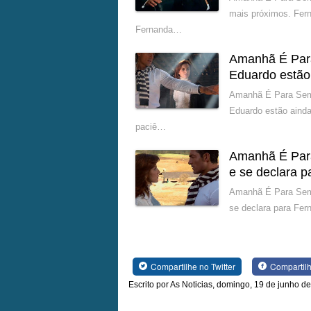
mais próximos. Fer
Fernanda…
Amanhã É Par
Eduardo estão
Amanhã É Para Semp
Eduardo estão ainda
paciê…
Amanhã É Para
e se declara 
Amanhã É Para Sempr
se declara para Fe
Compartilhe no Twitter
Compartil
Escrito por As Noticias, domingo, 19 de junho d