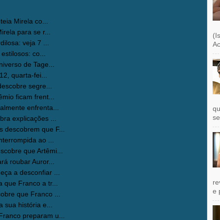
eia Mirela co...
ela para se r...
(I
losa: veja 7 ...
Ac
stilosos: co...
iverso de Tage...
2, quarta-fei...
descobre segre...
io ficam frent...
lmente enfrenta...
qu
se
a explicações ...
 descobrem que F...
terrompida ao ...
cobre que Artêmi...
á roubar Auror...
a a desconfiar ...
re
que Franco a tr...
e 
bre que Franco ...
sua história e...
ranco preparam u...