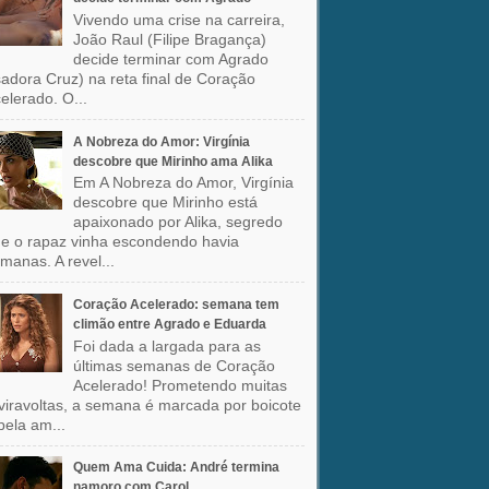
Vivendo uma crise na carreira,
João Raul (Filipe Bragança)
decide terminar com Agrado
sadora Cruz) na reta final de Coração
elerado. O...
A Nobreza do Amor: Virgínia
descobre que Mirinho ama Alika
Em A Nobreza do Amor, Virgínia
descobre que Mirinho está
apaixonado por Alika, segredo
e o rapaz vinha escondendo havia
manas. A revel...
Coração Acelerado: semana tem
climão entre Agrado e Eduarda
Foi dada a largada para as
últimas semanas de Coração
Acelerado! Prometendo muitas
viravoltas, a semana é marcada por boicote
pela am...
Quem Ama Cuida: André termina
namoro com Carol