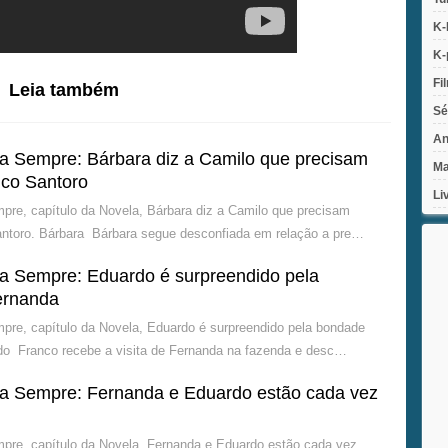
K-
K-
Fi
Leia também
Sé
An
 Sempre: Bárbara diz a Camilo que precisam
Ma
nco Santoro
Li
re, capítulo da Novela, Bárbara diz a Camilo que precisam
antoro. Bárbara Bárbara segue desconfiada em relação a pre…
 Sempre: Eduardo é surpreendido pela
ernanda
re, capítulo da Novela, Eduardo é surpreendido pela bondade
do Franco recebe a visita de Fernanda na fazenda e desc…
 Sempre: Fernanda e Eduardo estão cada vez
re, capítulo da Novela, Fernanda e Eduardo estão cada vez