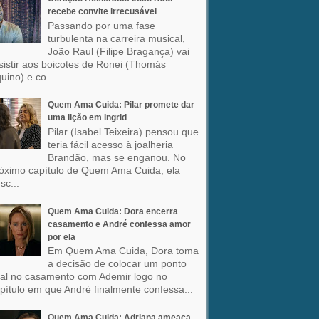
recebe convite irrecusável
Passando por uma fase
turbulenta na carreira musical,
João Raul (Filipe Bragança) vai
sistir aos boicotes de Ronei (Thomás
uino) e co...
Quem Ama Cuida: Pilar promete dar
uma lição em Ingrid
Pilar (Isabel Teixeira) pensou que
teria fácil acesso à joalheria
Brandão, mas se enganou. No
óximo capítulo de Quem Ama Cuida, ela
sc...
Quem Ama Cuida: Dora encerra
casamento e André confessa amor
por ela
Em Quem Ama Cuida, Dora toma
a decisão de colocar um ponto
nal no casamento com Ademir logo no
pítulo em que André finalmente confessa...
Quem Ama Cuida: Adriana ameaça