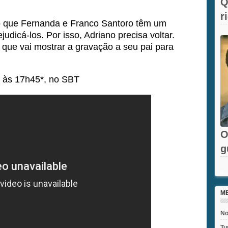
Q
r
io que Fernanda e Franco Santoro têm um
F
udicá-los. Por isso, Adriano precisa voltar.
" que vai mostrar a gravação a seu pai para
às 17h45*, no SBT
O
g
e
Rec
M
No
Tu