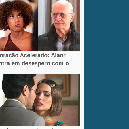
oração Acelerado: Alaor
ntra em desespero com o
umiço da arma!