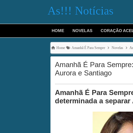
As!!! Notícias
HOME
NOVELAS
CORAÇÃO ACE
Home
Amanhã É Para Sempre
Novelas
Am
Amanhã É Para Sempre: 
Aurora e Santiago
Amanhã É Para Sempre,
determinada a separar 