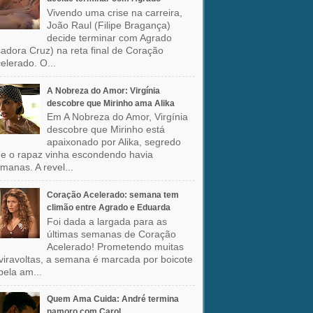
Vivendo uma crise na carreira,
João Raul (Filipe Bragança)
decide terminar com Agrado
sadora Cruz) na reta final de Coração
elerado. O...
A Nobreza do Amor: Virgínia
descobre que Mirinho ama Alika
Em A Nobreza do Amor, Virgínia
descobre que Mirinho está
apaixonado por Alika, segredo
e o rapaz vinha escondendo havia
manas. A revel...
Coração Acelerado: semana tem
climão entre Agrado e Eduarda
Foi dada a largada para as
últimas semanas de Coração
Acelerado! Prometendo muitas
viravoltas, a semana é marcada por boicote
pela am...
Quem Ama Cuida: André termina
namoro com Carol