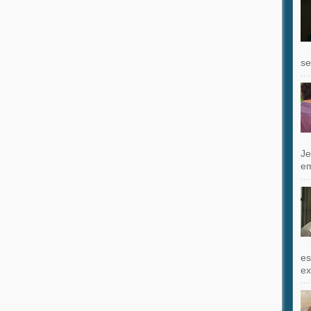
se
Je
e
es
exi