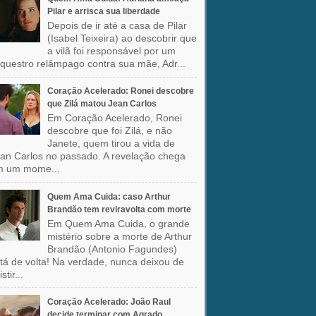
Pilar e arrisca sua liberdade
Depois de ir até a casa de Pilar
(Isabel Teixeira) ao descobrir que
a vilã foi responsável por um
questro relâmpago contra sua mãe, Adr...
Coração Acelerado: Ronei descobre
que Zilá matou Jean Carlos
Em Coração Acelerado, Ronei
descobre que foi Zilá, e não
Janete, quem tirou a vida de
an Carlos no passado. A revelação chega
m um mome...
Quem Ama Cuida: caso Arthur
Brandão tem reviravolta com morte
Em Quem Ama Cuida, o grande
mistério sobre a morte de Arthur
Brandão (Antonio Fagundes)
tá de volta! Na verdade, nunca deixou de
stir...
Coração Acelerado: João Raul
decide terminar com Agrado