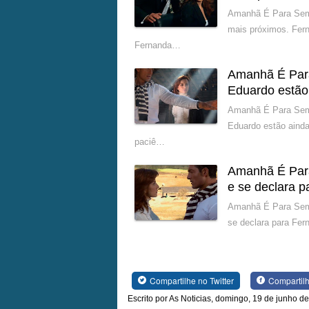
Amanhã É Para Semp
mais próximos. Fer
Fernanda…
Amanhã É Par
Eduardo estão
Amanhã É Para Semp
Eduardo estão ainda
paciê…
Amanhã É Para
e se declara 
Amanhã É Para Sempr
se declara para Fe
Compartilhe no Twitter
Compartil
Escrito por As Noticias, domingo, 19 de junho d