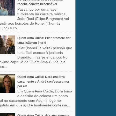
recebe convite irrecusável
Passando por uma fase
turbulenta na carreira musical,
João Raul (Filipe Bragança) vai
sistir aos boicotes de Ronei (Thomás
uino) e co...
Quem Ama Cuida: Pilar promete dar
uma lição em Ingrid
Pilar (Isabel Teixeira) pensou que
teria fácil acesso à joalheria
Brandão, mas se enganou. No
óximo capítulo de Quem Ama Cuida, ela
sc...
Quem Ama Cuida: Dora encerra
casamento e André confessa amor
por ela
Em Quem Ama Cuida, Dora toma
a decisão de colocar um ponto
nal no casamento com Ademir logo no
pítulo em que André finalmente confessa...
Quem Ama Cuida: Adriana ameaça