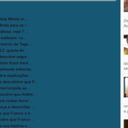
eia Mirela co...
(I
ela para se r...
Ac
losa: veja 7 ...
stilosos: co...
iverso de Tage...
2, quarta-fei...
descobre segre...
io ficam frent...
qu
se
lmente enfrenta...
a explicações ...
 descobrem que F...
terrompida ao ...
cobre que Artêmi...
á roubar Auror...
re
a a desconfiar ...
e 
que Franco a tr...
bre que Franco ...
sua história e...