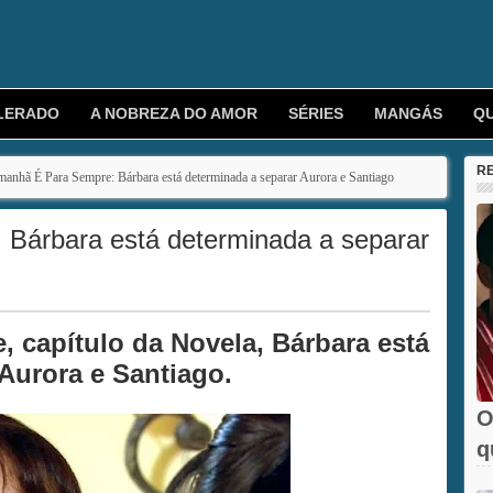
LERADO
A NOBREZA DO AMOR
SÉRIES
MANGÁS
Q
R
anhã É Para Sempre: Bárbara está determinada a separar Aurora e Santiago
Bárbara está determinada a separar
 capítulo da Novela, Bárbara está
Aurora e Santiago.
O
q
e