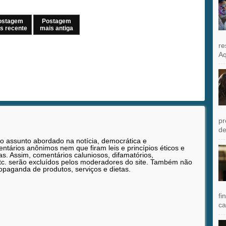
ostagem
Postagem
s recente
mais antiga
re
Aq
pr
de
 o assunto abordado na notícia, democrática e
tários anônimos nem que firam leis e princípios éticos e
as. Assim, comentários caluniosos, difamatórios,
etc. serão excluídos pelos moderadores do site. Também não
opaganda de produtos, serviços e dietas.
fi
ca