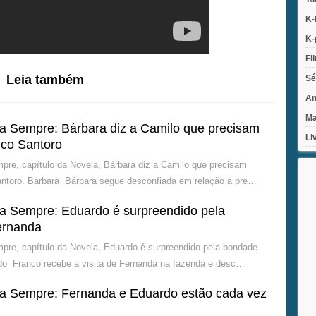
K-
K-
Fi
Leia também
Sé
An
Ma
 Sempre: Bárbara diz a Camilo que precisam
Li
nco Santoro
re, capítulo da Novela, Bárbara diz a Camilo que precisam
antoro. Bárbara Bárbara segue desconfiada em relação a pre…
 Sempre: Eduardo é surpreendido pela
ernanda
re, capítulo da Novela, Eduardo é surpreendido pela bondade
do Franco recebe a visita de Fernanda na fazenda e desc…
 Sempre: Fernanda e Eduardo estão cada vez