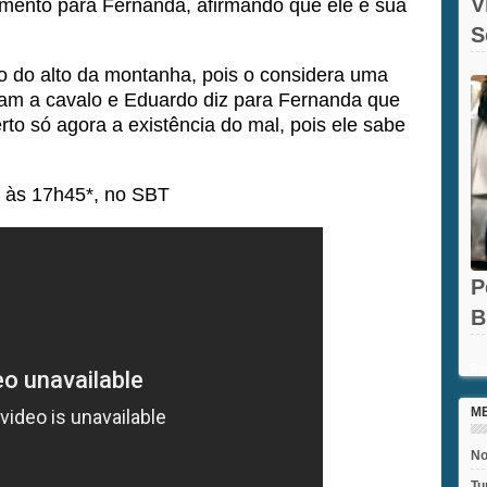
V
umento para Fernanda, afirmando que ele e sua
S
O
o do alto da montanha, pois o considera uma
am a cavalo e Eduardo diz para Fernanda que
erto só agora a existência do mal, pois ele sabe
às 17h45*, no SBT
P
B
e
Rec
M
No
Tu