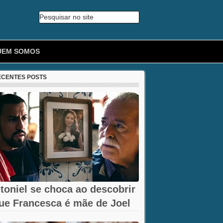
Pesquisar no site
🔍
UEM SOMOS
ECENTES POSTS
toniel se choca ao descobrir
ue Francesca é mãe de Joel
m...