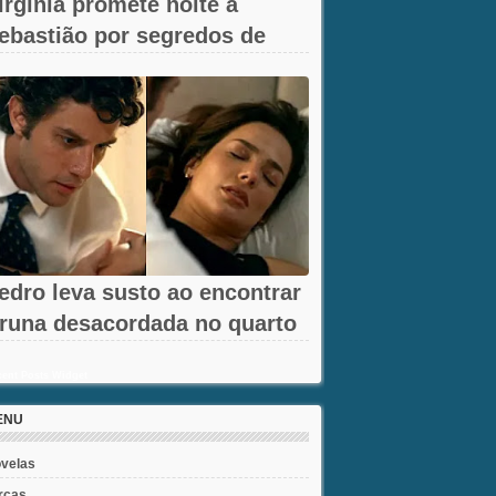
irgínia promete noite a
ebastião por segredos de
mar em A...
edro leva susto ao encontrar
runa desacordada no quarto
m...
ent Posts Widget
ENU
velas
rcas