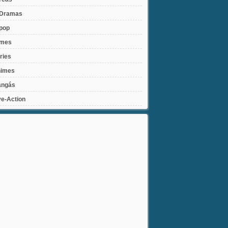
Dramas
pop
lmes
ries
imes
ngás
ve-Action