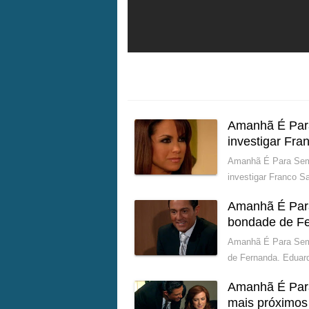
Amanhã É Para
investigar Fra
Amanhã É Para Semp
investigar Franco S
Amanhã É Para
bondade de F
Amanhã É Para Semp
de Fernanda. Eduar
Amanhã É Para
mais próximos