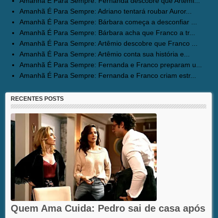
Amanhã É Para Sempre: Fernanda descobre que Artêmi...
Amanhã É Para Sempre: Adriano tentará roubar Auror...
Amanhã É Para Sempre: Bárbara começa a desconfiar ...
Amanhã É Para Sempre: Bárbara acha que Franco a tr...
Amanhã É Para Sempre: Artêmio descobre que Franco ...
Amanhã É Para Sempre: Artêmio conta sua história e...
Amanhã É Para Sempre: Fernanda e Franco preparam u...
Amanhã É Para Sempre: Fernanda e Franco criam estr...
RECENTES POSTS
Quem Ama Cuida: Pedro sai de casa após