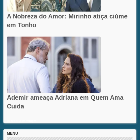
A Nobreza do Amor: Mirinho atiça ciúme
em Tonho
Ademir ameaça Adriana em Quem Ama
Cuida
Recent Posts Widget
MENU