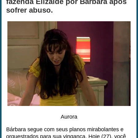
fazenda Elizalde por Bárbara após
sofrer abuso.
Aurora
Bárbara segue com seus planos mirabolantes e
orquestrados para sua vingança. Hoje (27), você