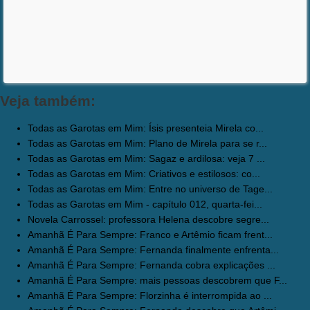
Veja também:
Todas as Garotas em Mim: Ísis presenteia Mirela co...
Todas as Garotas em Mim: Plano de Mirela para se r...
Todas as Garotas em Mim: Sagaz e ardilosa: veja 7 ...
Todas as Garotas em Mim: Criativos e estilosos: co...
Todas as Garotas em Mim: Entre no universo de Tage...
Todas as Garotas em Mim - capítulo 012, quarta-fei...
Novela Carrossel: professora Helena descobre segre...
Amanhã É Para Sempre: Franco e Artêmio ficam frent...
Amanhã É Para Sempre: Fernanda finalmente enfrenta...
Amanhã É Para Sempre: Fernanda cobra explicações ...
Amanhã É Para Sempre: mais pessoas descobrem que F...
Amanhã É Para Sempre: Florzinha é interrompida ao ...