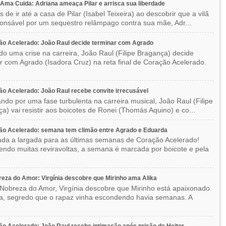
ma Cuida: Adriana ameaça Pilar e arrisca sua liberdade
 de ir até a casa de Pilar (Isabel Teixeira) ao descobrir que a vilã
ponsável por um sequestro relâmpago contra sua mãe, Adr...
o Acelerado: João Raul decide terminar com Agrado
do uma crise na carreira, João Raul (Filipe Bragança) decide
r com Agrado (Isadora Cruz) na reta final de Coração Acelerado.
o Acelerado: João Raul recebe convite irrecusável
ndo por uma fase turbulenta na carreira musical, João Raul (Filipe
a) vai resistir aos boicotes de Ronei (Thomás Aquino) e co...
ão Acelerado: semana tem climão entre Agrado e Eduarda
ada a largada para as últimas semanas de Coração Acelerado!
ndo muitas reviravoltas, a semana é marcada por boicote e pela
eza do Amor: Virgínia descobre que Mirinho ama Alika
Nobreza do Amor, Virgínia descobre que Mirinho está apaixonado
ka, segredo que o rapaz vinha escondendo havia semanas. A