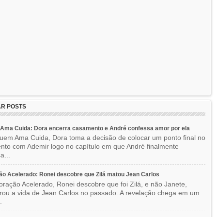
R POSTS
Ama Cuida: Dora encerra casamento e André confessa amor por ela
em Ama Cuida, Dora toma a decisão de colocar um ponto final no
to com Ademir logo no capítulo em que André finalmente
a...
o Acelerado: Ronei descobre que Zilá matou Jean Carlos
ração Acelerado, Ronei descobre que foi Zilá, e não Janete,
rou a vida de Jean Carlos no passado. A revelação chega em um
.