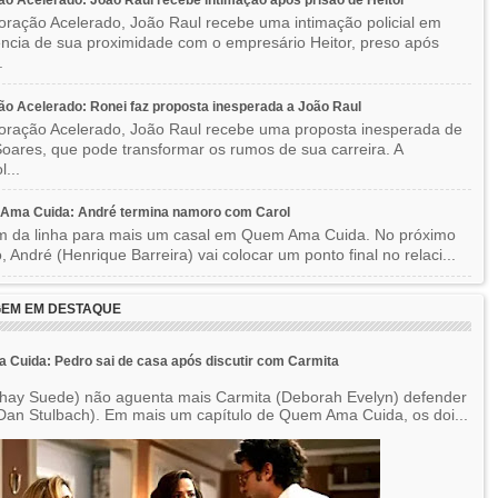
o Acelerado: João Raul recebe intimação após prisão de Heitor
ração Acelerado, João Raul recebe uma intimação policial em
ncia de sua proximidade com o empresário Heitor, preso após
.
o Acelerado: Ronei faz proposta inesperada a João Raul
ração Acelerado, João Raul recebe uma proposta inesperada de
oares, que pode transformar os rumos de sua carreira. A
l...
Ama Cuida: André termina namoro com Carol
im da linha para mais um casal em Quem Ama Cuida. No próximo
o, André (Henrique Barreira) vai colocar um ponto final no relaci...
EM EM DESTAQUE
Cuida: Pedro sai de casa após discutir com Carmita
hay Suede) não aguenta mais Carmita (Deborah Evelyn) defender
Dan Stulbach). Em mais um capítulo de Quem Ama Cuida, os doi...