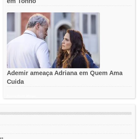
em Tonho
Ademir ameaça Adriana em Quem Ama
Cuida
Recent Posts Widget
as