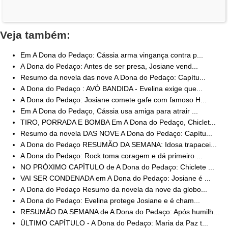
Veja também:
Em A Dona do Pedaço: Cássia arma vingança contra p...
A Dona do Pedaço: Antes de ser presa, Josiane vend...
Resumo da novela das nove A Dona do Pedaço: Capítu...
A Dona do Pedaço : AVÓ BANDIDA - Evelina exige que...
A Dona do Pedaço: Josiane comete gafe com famoso H...
Em A Dona do Pedaço, Cássia usa amiga para atrair ...
TIRO, PORRADA E BOMBA Em A Dona do Pedaço, Chiclet...
Resumo da novela DAS NOVE A Dona do Pedaço: Capítu...
A Dona do Pedaço RESUMÃO DA SEMANA: Idosa trapacei...
A Dona do Pedaço: Rock toma coragem e dá primeiro ...
NO PRÓXIMO CAPÍTULO de A Dona do Pedaço: Chiclete ...
VAI SER CONDENADA em A Dona do Pedaço: Josiane é ...
A Dona do Pedaço Resumo da novela da nove da globo...
A Dona do Pedaço: Evelina protege Josiane e é cham...
RESUMÃO DA SEMANA de A Dona do Pedaço: Após humilh...
ÚLTIMO CAPÍTULO - A Dona do Pedaço: Maria da Paz t...