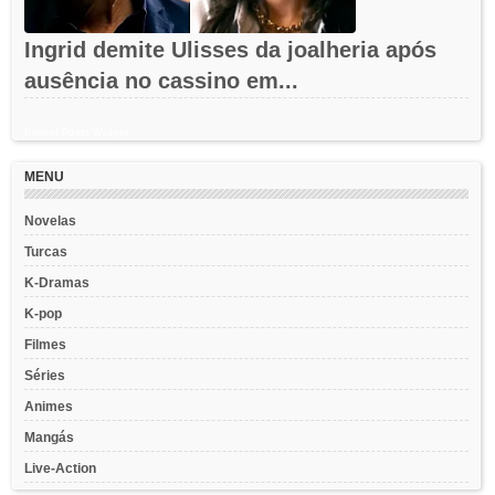
Ingrid demite Ulisses da joalheria após
ausência no cassino em...
Recent Posts Widget
MENU
Novelas
Turcas
K-Dramas
K-pop
Filmes
Séries
Animes
Mangás
Live-Action