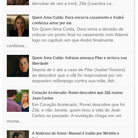
derrubar de vez a irmã, Zilá (Leandra Le...
Quem Ama Cuida: Dora encerra casamento e André
confessa amor por ela
Em Quem Ama Cuida, Dora toma a decisão de
colocar um ponto final no casamento com Ademir
logo no capítulo em que André finalmente
confessa...
Quem Ama Cuida: Adriana ameaça Pilar e arrisca sua
liberdade
Depois de ir até a casa de Pilar (Isabel Teixeira)
ao descobrir que a vilã foi responsável por um
sequestro relâmpago contra sua mãe, Adr...
Coração Acelerado: Ronei descobre que Zilá matou
Jean Carlos
Em Coração Acelerado, Ronei descobre que foi
Zilá, e não Janete, quem tirou a vida de Jean
Carlos no passado. A revelação chega em um
mome...
A Nobreza do Amor: Manoel é traído por Mirinho e