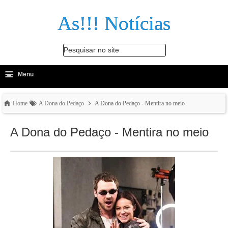
As!!! Notícias
Pesquisar no site
≡
-
Menu
🔍
Home
A Dona do Pedaço
A Dona do Pedaço - Mentira no meio
A Dona do Pedaço - Mentira no meio