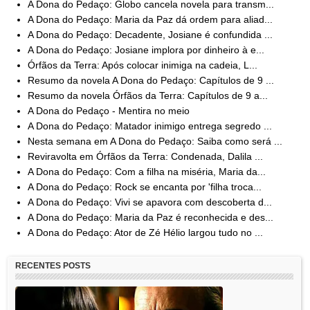
A Dona do Pedaço: Globo cancela novela para transm...
A Dona do Pedaço: Maria da Paz dá ordem para aliad...
A Dona do Pedaço: Decadente, Josiane é confundida ...
A Dona do Pedaço: Josiane implora por dinheiro à e...
Órfãos da Terra: Após colocar inimiga na cadeia, L...
Resumo da novela A Dona do Pedaço: Capítulos de 9 ...
Resumo da novela Órfãos da Terra: Capítulos de 9 a...
A Dona do Pedaço - Mentira no meio
A Dona do Pedaço: Matador inimigo entrega segredo ...
Nesta semana em A Dona do Pedaço: Saiba como será ...
Reviravolta em Órfãos da Terra: Condenada, Dalila ...
A Dona do Pedaço: Com a filha na miséria, Maria da...
A Dona do Pedaço: Rock se encanta por 'filha troca...
A Dona do Pedaço: Vivi se apavora com descoberta d...
A Dona do Pedaço: Maria da Paz é reconhecida e des...
A Dona do Pedaço: Ator de Zé Hélio largou tudo no ...
RECENTES POSTS