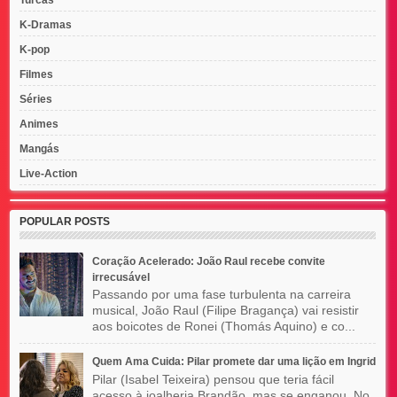
K-Dramas
K-pop
Filmes
Séries
Animes
Mangás
Live-Action
POPULAR POSTS
Coração Acelerado: João Raul recebe convite
irrecusável
Passando por uma fase turbulenta na carreira
musical, João Raul (Filipe Bragança) vai resistir
aos boicotes de Ronei (Thomás Aquino) e co...
Quem Ama Cuida: Pilar promete dar uma lição em Ingrid
Pilar (Isabel Teixeira) pensou que teria fácil
acesso à joalheria Brandão, mas se enganou. No