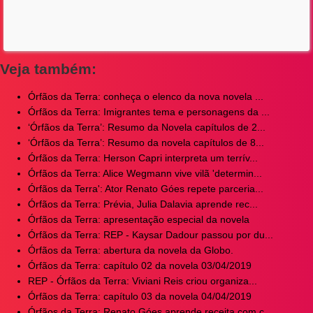
Veja também:
Órfãos da Terra: conheça o elenco da nova novela ...
Órfãos da Terra: Imigrantes tema e personagens da ...
‘Órfãos da Terra’: Resumo da Novela capítulos de 2...
‘Órfãos da Terra’: Resumo da novela capítulos de 8...
Órfãos da Terra: Herson Capri interpreta um terrív...
Órfãos da Terra: Alice Wegmann vive vilã 'determin...
Órfãos da Terra': Ator Renato Góes repete parceria...
Órfãos da Terra: Prévia, Julia Dalavia aprende rec...
Órfãos da Terra: apresentação especial da novela
Órfãos da Terra: REP - Kaysar Dadour passou por du...
Órfãos da Terra: abertura da novela da Globo.
Órfãos da Terra: capítulo 02 da novela 03/04/2019
REP - Órfãos da Terra: Viviani Reis criou organiza...
Órfãos da Terra: capítulo 03 da novela 04/04/2019
Órfãos da Terra: Renato Góes aprende receita com c...