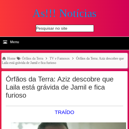
As!!! Notícias
Pesquisar no site
≡
-
Menu
🔍
Home
Órfãos da Terra
TV e Famosos
Órfãos da Terra: Aziz descobre que
Laila está grávida de Jamil e fica furioso
Órfãos da Terra: Aziz descobre que
Laila está grávida de Jamil e fica
furioso
TRAÍDO