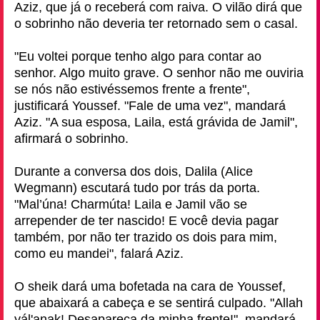
Aziz, que já o receberá com raiva. O vilão dirá que
o sobrinho não deveria ter retornado sem o casal.
"Eu voltei porque tenho algo para contar ao
senhor. Algo muito grave. O senhor não me ouviria
se nós não estivéssemos frente a frente",
justificará Youssef. "Fale de uma vez", mandará
Aziz. "A sua esposa, Laila, está grávida de Jamil",
afirmará o sobrinho.
Durante a conversa dos dois, Dalila (Alice
Wegmann) escutará tudo por trás da porta.
"Mal’úna! Charmúta! Laila e Jamil vão se
arrepender de ter nascido! E você devia pagar
também, por não ter trazido os dois para mim,
como eu mandei", falará Aziz.
O sheik dará uma bofetada na cara de Youssef,
que abaixará a cabeça e se sentirá culpado. "Allah
yál'anak! Desapareça da minha frente!", mandará,