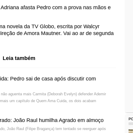
Adriana afasta Pedro com a prova nas mãos e
 novela da TV Globo, escrita por Walcyr
direção de Amora Mautner. Vai ao ar de segunda
Leia também
a: Pedro sai de casa após discutir com
 não aguenta mais Carmita (Deborah Evelyn) defender Ademir
 mais um capítulo de Quem Ama Cuida, os dois acabam
P
rado: João Raul humilha Agrado em almoço
o, João Raul (Filipe Bragança) tem tentado se reerguer após