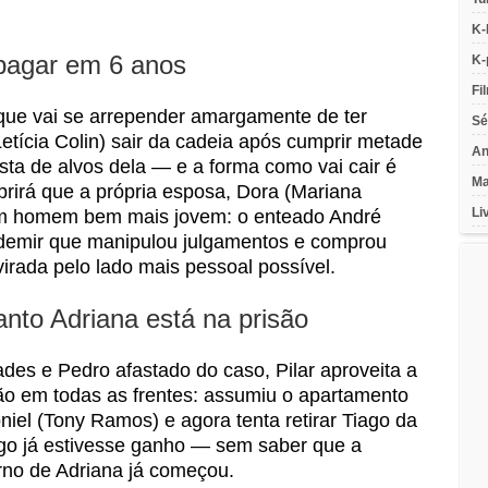
K-
pagar em 6 anos
K-
Fi
que vai se arrepender amargamente de ter
Sé
etícia Colin) sair da cadeia após cumprir metade
An
ista de alvos dela — e a forma como vai cair é
Ma
rirá que a própria esposa, Dora (Mariana
Li
um homem bem mais jovem: o enteado André
demir que manipulou julgamentos e comprou
virada pelo lado mais pessoal possível.
anto Adriana está na prisão
des e Pedro afastado do caso, Pilar aproveita a
ção em todas as frentes: assumiu o apartamento
niel (Tony Ramos) e agora tenta retirar Tiago da
ogo já estivesse ganho — sem saber que a
rno de Adriana já começou.