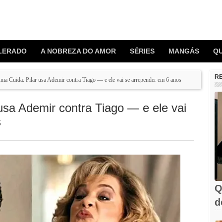
LERADO
A NOBREZA DO AMOR
SÉRIES
MANGÁS
Q
R
a Cuida: Pilar usa Ademir contra Tiago — e ele vai se arrepender em 6 anos
sa Ademir contra Tiago — e ele vai
s
Q
d
C