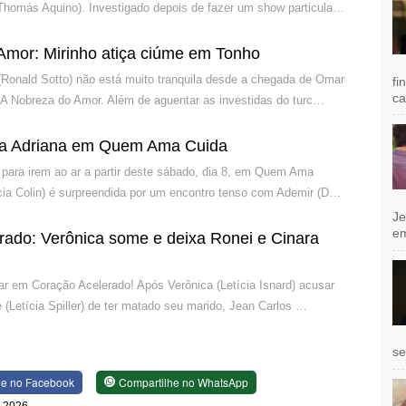
Thomás Aquino). Investigado depois de fazer um show particula…
Amor: Mirinho atiça ciúme em Tonho
Ronald Sotto) não está muito tranquila desde a chegada de Omar
fi
ca
A Nobreza do Amor. Além de aguentar as investidas do turc…
a Adriana em Quem Ama Cuida
para irem ao ar a partir deste sábado, dia 8, em Quem Ama
ícia Colin) é surpreendida por um encontro tenso com Ademir (D…
Je
e
rado: Verônica some e deixa Ronei e Cinara
ar em Coração Acelerado! Após Verônica (Letícia Isnard) acusar
 (Letícia Spiller) de ter matado seu marido, Jean Carlos …
se
he no Facebook
Compartilhe no WhatsApp
e 2026