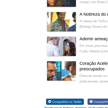
romper com Ronei (
A Nobreza do 
A cabeça de Tonho (
(Rodrigo Simas) em 
Ademir ameaç
Em cenas previstas 
Cuida, Adriana (Let
Coração Acele
preocupados
Clima de tensão no 
publicamente Janete
Compartilhe no Twitter
Compartil
Escrito por As Noticias, domingo, 14 de junho d