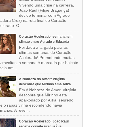
Vivendo uma crise na carreira,
João Raul (Filipe Bragança)
decide terminar com Agrado
sadora Cruz) na reta final de Coração
elerado. O...
Coração Acelerado: semana tem
climão entre Agrado e Eduarda
Foi dada a largada para as
últimas semanas de Coração
Acelerado! Prometendo muitas
viravoltas, a semana é marcada por boicote
pela am...
A Nobreza do Amor: Virgínia
descobre que Mirinho ama Alika
Em A Nobreza do Amor, Virgínia
descobre que Mirinho está
apaixonado por Alika, segredo
e o rapaz vinha escondendo havia
manas. A revel...
Coração Acelerado: João Raul
recebe convite irrecusável