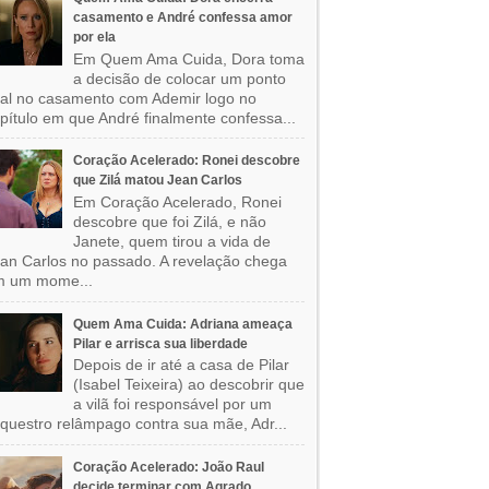
casamento e André confessa amor
por ela
Em Quem Ama Cuida, Dora toma
a decisão de colocar um ponto
nal no casamento com Ademir logo no
pítulo em que André finalmente confessa...
Coração Acelerado: Ronei descobre
que Zilá matou Jean Carlos
Em Coração Acelerado, Ronei
descobre que foi Zilá, e não
Janete, quem tirou a vida de
an Carlos no passado. A revelação chega
m um mome...
Quem Ama Cuida: Adriana ameaça
Pilar e arrisca sua liberdade
Depois de ir até a casa de Pilar
(Isabel Teixeira) ao descobrir que
a vilã foi responsável por um
questro relâmpago contra sua mãe, Adr...
Coração Acelerado: João Raul
decide terminar com Agrado