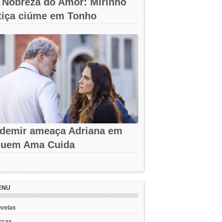
 Nobreza do Amor: Mirinho
tiça ciúme em Tonho
demir ameaça Adriana em
uem Ama Cuida
ent Posts Widget
ENU
velas
rcas