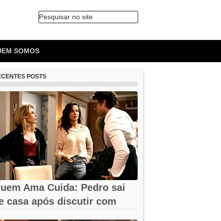
Pesquisar no site
🔍
UEM SOMOS
ECENTES POSTS
uem Ama Cuida: Pedro sai
e casa após discutir com
armita