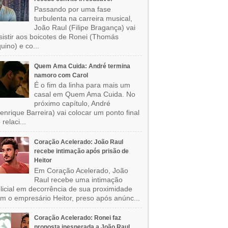
Passando por uma fase
turbulenta na carreira musical,
João Raul (Filipe Bragança) vai
sistir aos boicotes de Ronei (Thomás
uino) e co...
Quem Ama Cuida: André termina
namoro com Carol
É o fim da linha para mais um
casal em Quem Ama Cuida. No
próximo capítulo, André
enrique Barreira) vai colocar um ponto final
 relaci...
Coração Acelerado: João Raul
recebe intimação após prisão de
Heitor
Em Coração Acelerado, João
Raul recebe uma intimação
licial em decorrência de sua proximidade
m o empresário Heitor, preso após anúnc...
Coração Acelerado: Ronei faz
proposta inesperada a João Raul