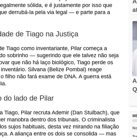
A
egalmente sólida, e é justamente por isso que
a
gue derrubá-la pela via legal — e parte para a
idade de Tiago na Justiça
 Tiago como inventariante, Pilar começa a
 do sobrinho — sugerindo que ele talvez não seja
rovar que não há laço biológico, Tiago perde os
 inventário. Silvana (Belize Pombal) reage
 o filho não fará exame de DNA. A guerra está
A
ia.
Q
 do lado de Pilar
Rec
a Tiago, Pilar recruta Ademir (Dan Stulbach), que
M
uer manobra dentro dos tribunais. O criminalista
s sujos habituais, desta vez mirando na filiação
No
nça. A aliança entre os dois se consolida — mas
Tu