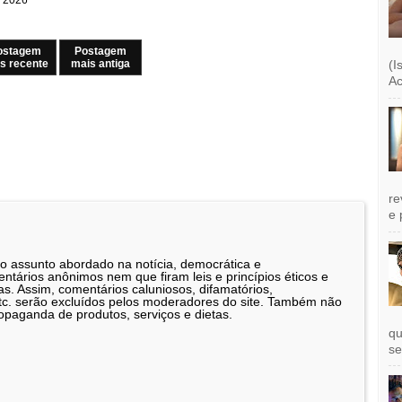
ostagem
Postagem
s recente
mais antiga
(I
Ac
re
e 
 o assunto abordado na notícia, democrática e
tários anônimos nem que firam leis e princípios éticos e
as. Assim, comentários caluniosos, difamatórios,
etc. serão excluídos pelos moderadores do site. Também não
opaganda de produtos, serviços e dietas.
qu
se