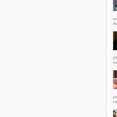
re
Aq
(H
no
po
co