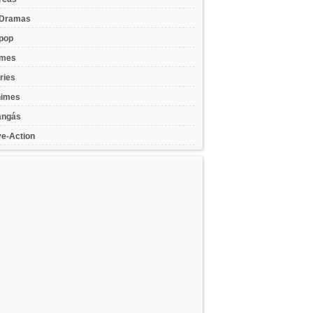
Dramas
pop
lmes
ries
imes
ngás
ve-Action