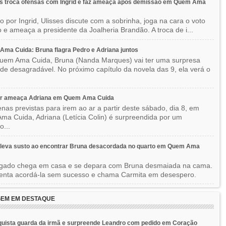
es troca ofensas com Ingrid e faz ameaça após demissão em Quem Ama
o por Ingrid, Ulisses discute com a sobrinha, joga na cara o voto
o e ameaça a presidente da Joalheria Brandão. A troca de i...
ma Cuida: Bruna flagra Pedro e Adriana juntos
em Ama Cuida, Bruna (Nanda Marques) vai ter uma surpresa
 de desagradável. No próximo capítulo da novela das 9, ela verá o
r ameaça Adriana em Quem Ama Cuida
nas previstas para irem ao ar a partir deste sábado, dia 8, em
a Cuida, Adriana (Letícia Colin) é surpreendida por um
o...
 leva susto ao encontrar Bruna desacordada no quarto em Quem Ama
gado chega em casa e se depara com Bruna desmaiada na cama.
tenta acordá-la sem sucesso e chama Carmita em desespero.
EM EM DESTAQUE
uista guarda da irmã e surpreende Leandro com pedido em Coração