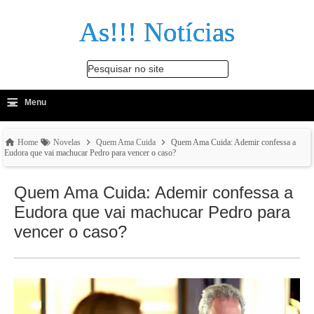
As!!! Notícias
Pesquisar no site
≡
-
Menu
🔍
Home
Novelas
Quem Ama Cuida
Quem Ama Cuida: Ademir confessa a
Eudora que vai machucar Pedro para vencer o caso?
Quem Ama Cuida: Ademir confessa a
Eudora que vai machucar Pedro para
vencer o caso?