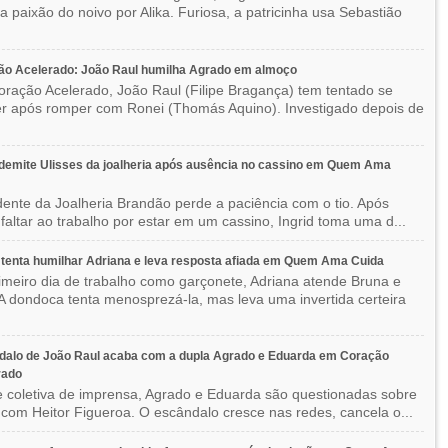
 a paixão do noivo por Alika. Furiosa, a patricinha usa Sebastião
ão Acelerado: João Raul humilha Agrado em almoço
ração Acelerado, João Raul (Filipe Bragança) tem tentado se
r após romper com Ronei (Thomás Aquino). Investigado depois de
 demite Ulisses da joalheria após ausência no cassino em Quem Ama
dente da Joalheria Brandão perde a paciência com o tio. Após
 faltar ao trabalho por estar em um cassino, Ingrid toma uma d...
tenta humilhar Adriana e leva resposta afiada em Quem Ama Cuida
imeiro dia de trabalho como garçonete, Adriana atende Bruna e
A dondoca tenta menosprezá-la, mas leva uma invertida certeira
dalo de João Raul acaba com a dupla Agrado e Eduarda em Coração
rado
 coletiva de imprensa, Agrado e Eduarda são questionadas sobre
 com Heitor Figueroa. O escândalo cresce nas redes, cancela o...