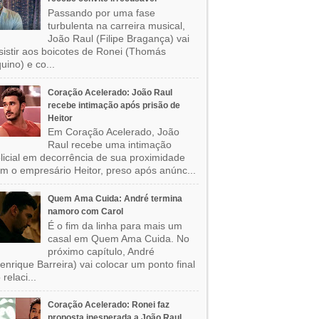
Passando por uma fase
turbulenta na carreira musical,
João Raul (Filipe Bragança) vai
sistir aos boicotes de Ronei (Thomás
uino) e co...
Coração Acelerado: João Raul
recebe intimação após prisão de
Heitor
Em Coração Acelerado, João
Raul recebe uma intimação
licial em decorrência de sua proximidade
m o empresário Heitor, preso após anúnc...
Quem Ama Cuida: André termina
namoro com Carol
É o fim da linha para mais um
casal em Quem Ama Cuida. No
próximo capítulo, André
enrique Barreira) vai colocar um ponto final
 relaci...
Coração Acelerado: Ronei faz
proposta inesperada a João Raul