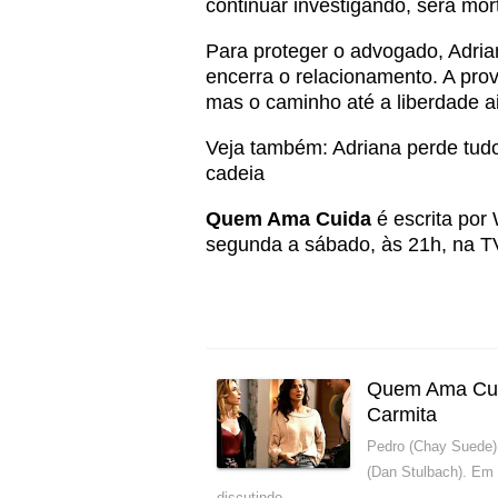
continuar investigando, será mor
Para proteger o advogado, Adria
encerra o relacionamento. A prov
mas o caminho até a liberdade a
Veja também:
Adriana perde tud
cadeia
Quem Ama Cuida
é escrita por 
segunda a sábado, às 21h, na T
Quem Ama Cuid
Carmita
Pedro (Chay Suede)
(Dan Stulbach). Em
discutindo …