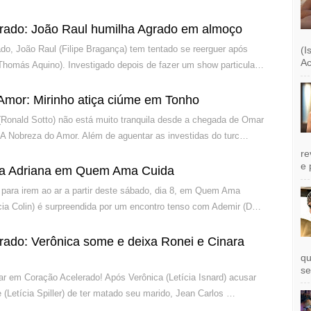
rado: João Raul humilha Agrado em almoço
o, João Raul (Filipe Bragança) tem tentado se reerguer após
(I
Ac
Thomás Aquino). Investigado depois de fazer um show particula…
Amor: Mirinho atiça ciúme em Tonho
Ronald Sotto) não está muito tranquila desde a chegada de Omar
A Nobreza do Amor. Além de aguentar as investidas do turc…
re
e 
a Adriana em Quem Ama Cuida
para irem ao ar a partir deste sábado, dia 8, em Quem Ama
ícia Colin) é surpreendida por um encontro tenso com Ademir (D…
rado: Verônica some e deixa Ronei e Cinara
qu
se
ar em Coração Acelerado! Após Verônica (Letícia Isnard) acusar
 (Letícia Spiller) de ter matado seu marido, Jean Carlos …