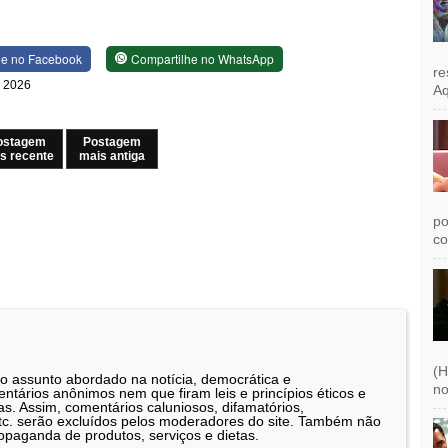
he no Facebook
Compartilhe no WhatsApp
re
e 2026
Aq
ostagem
Postagem
s recente
mais antiga
po
co
(H
 o assunto abordado na notícia, democrática e
no
tários anônimos nem que firam leis e princípios éticos e
as. Assim, comentários caluniosos, difamatórios,
etc. serão excluídos pelos moderadores do site. Também não
opaganda de produtos, serviços e dietas.