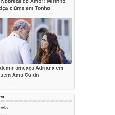
 Nobreza do Amor: Mirinho
tiça ciúme em Tonho
demir ameaça Adriana em
uem Ama Cuida
ent Posts Widget
ENU
velas
rcas