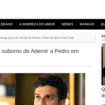
LERADO
A NOBREZA DO AMOR
SÉRIES
MANGÁS
Q
R
 entrega prova do suborno de Ademir a Pedro em Quem Ama Cuida
o suborno de Ademir a Pedro em
Q
d
C