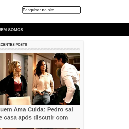
Pesquisar no site
🔍
UEM SOMOS
ECENTES POSTS
uem Ama Cuida: Pedro sai
e casa após discutir com
armita