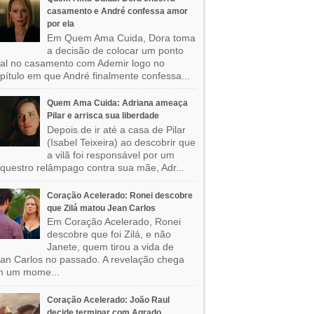
casamento e André confessa amor
por ela
Em Quem Ama Cuida, Dora toma
a decisão de colocar um ponto
nal no casamento com Ademir logo no
pítulo em que André finalmente confessa...
Quem Ama Cuida: Adriana ameaça
Pilar e arrisca sua liberdade
Depois de ir até a casa de Pilar
(Isabel Teixeira) ao descobrir que
a vilã foi responsável por um
questro relâmpago contra sua mãe, Adr...
Coração Acelerado: Ronei descobre
que Zilá matou Jean Carlos
Em Coração Acelerado, Ronei
descobre que foi Zilá, e não
Janete, quem tirou a vida de
an Carlos no passado. A revelação chega
m um mome...
Coração Acelerado: João Raul
decide terminar com Agrado