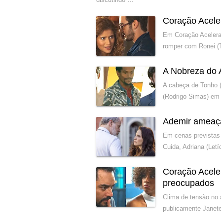
Coração Acele
Em Coração Acelerad
romper com Ronei (
A Nobreza do 
A cabeça de Tonho (
(Rodrigo Simas) em 
Ademir ameaç
Em cenas previstas 
Cuida, Adriana (Let
Coração Acele
preocupados
Clima de tensão no 
publicamente Janete