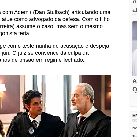
A
a
 com Ademir (Dan Stulbach) articulando uma
 atue como advogado da defesa. Com o filho
Ferreira) assume o caso, mas sem o mesmo
onista teria.
rge como testemunha de acusação e despeja
 júri. O juiz se convence da culpa da
 anos de prisão em regime fechado.
A
Q
Rec
M
No
Tu