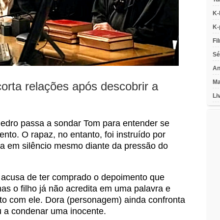
K-
K-
Fi
Sé
An
Ma
corta relações após descobrir a
Li
edro passa a sondar Tom para entender se
nto. O rapaz, no entanto, foi instruído por
ica em silêncio mesmo diante da pressão do
 o acusa de ter comprado o depoimento que
as o filho já não acredita em uma palavra e
to com ele. Dora (personagem) ainda confronta
u a condenar uma inocente.