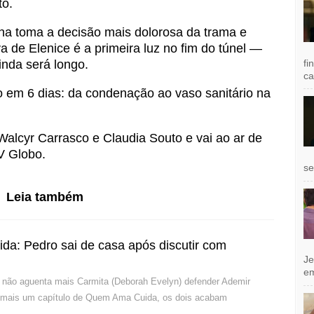
to.
na toma a decisão mais dolorosa da trama e
a de Elenice é a primeira luz no fim do túnel —
fi
inda será longo.
ca
o em 6 dias: da condenação ao vaso sanitário na
Walcyr Carrasco e Claudia Souto e vai ao ar de
V Globo.
se
Leia também
a: Pedro sai de casa após discutir com
Je
e
 não aguenta mais Carmita (Deborah Evelyn) defender Ademir
 mais um capítulo de Quem Ama Cuida, os dois acabam