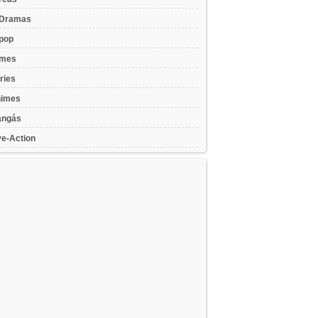
Dramas
pop
lmes
ries
imes
ngás
ve-Action