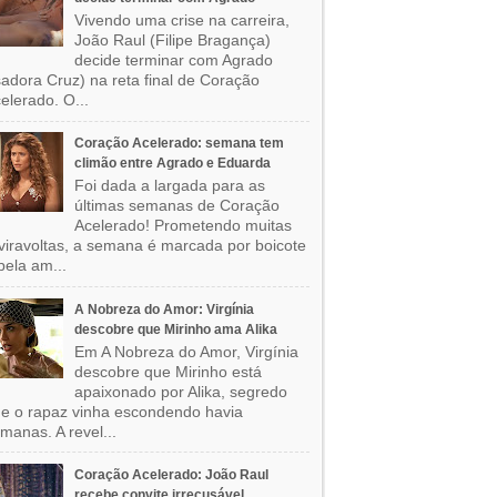
Vivendo uma crise na carreira,
João Raul (Filipe Bragança)
decide terminar com Agrado
sadora Cruz) na reta final de Coração
elerado. O...
Coração Acelerado: semana tem
climão entre Agrado e Eduarda
Foi dada a largada para as
últimas semanas de Coração
Acelerado! Prometendo muitas
viravoltas, a semana é marcada por boicote
pela am...
A Nobreza do Amor: Virgínia
descobre que Mirinho ama Alika
Em A Nobreza do Amor, Virgínia
descobre que Mirinho está
apaixonado por Alika, segredo
e o rapaz vinha escondendo havia
manas. A revel...
Coração Acelerado: João Raul
recebe convite irrecusável