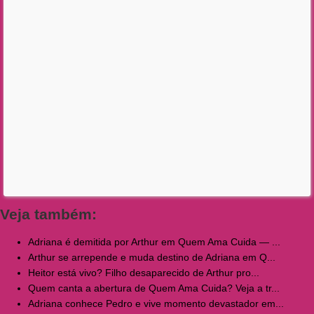
Veja também:
Adriana é demitida por Arthur em Quem Ama Cuida — ...
Arthur se arrepende e muda destino de Adriana em Q...
Heitor está vivo? Filho desaparecido de Arthur pro...
Quem canta a abertura de Quem Ama Cuida? Veja a tr...
Adriana conhece Pedro e vive momento devastador em...