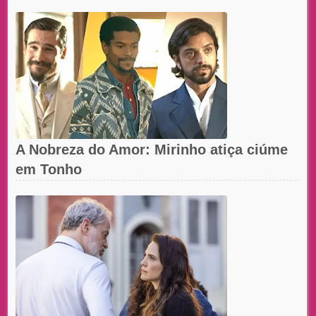
A Nobreza do Amor: Mirinho atiça ciúme
em Tonho