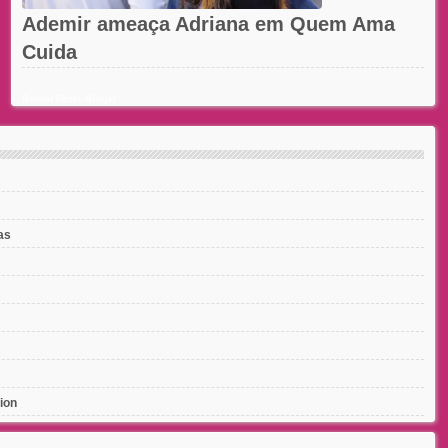
Ademir ameaça Adriana em Quem Ama
Cuida
Recent Posts Widget
as
ion