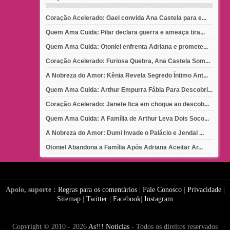
Coração Acelerado: Gael convida Ana Castela para e...
Quem Ama Cuida: Pilar declara guerra e ameaça tira...
Quem Ama Cuida: Otoniel enfrenta Adriana e promete...
Coração Acelerado: Furiosa Quebra, Ana Castela Som...
A Nobreza do Amor: Kênia Revela Segredo Íntimo Ant...
Quem Ama Cuida: Arthur Empurra Fábia Para Descobri...
Coração Acelerado: Janete fica em choque ao descob...
Quem Ama Cuida: A Família de Arthur Leva Dois Soco...
A Nobreza do Amor: Dumi Invade o Palácio e Jendal ...
Otoniel Abandona a Família Após Adriana Aceitar Ar...
Apoio, suporte :
Regras para os comentários
|
Fale Conosco
|
Privacidade
|
Sitemap
|
Twitter
|
Facebook
|
Instagram
Copyright © 2010 - 2026
As!!! Notícias
- Todos os direitos reservados