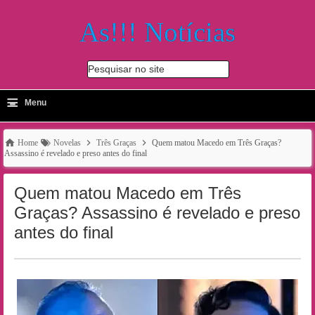
As!!! Notícias
Pesquisar no site
≡
-
Menu
🔍
Home
Novelas
Três Graças
Quem matou Macedo em Três Graças?
Assassino é revelado e preso antes do final
Quem matou Macedo em Três
Graças? Assassino é revelado e preso
antes do final