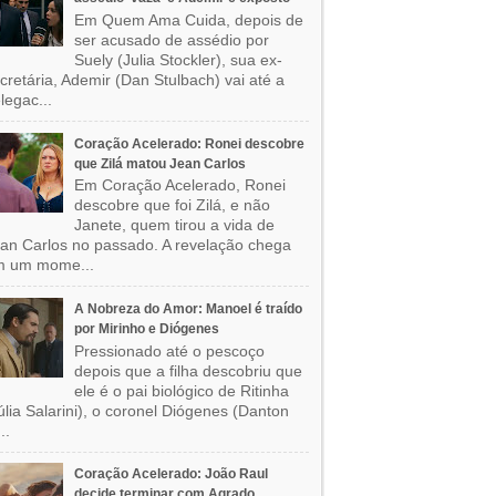
Em Quem Ama Cuida, depois de
ser acusado de assédio por
Suely (Julia Stockler), sua ex-
cretária, Ademir (Dan Stulbach) vai até a
legac...
Coração Acelerado: Ronei descobre
que Zilá matou Jean Carlos
Em Coração Acelerado, Ronei
descobre que foi Zilá, e não
Janete, quem tirou a vida de
an Carlos no passado. A revelação chega
m um mome...
A Nobreza do Amor: Manoel é traído
por Mirinho e Diógenes
Pressionado até o pescoço
depois que a filha descobriu que
ele é o pai biológico de Ritinha
úlia Salarini), o coronel Diógenes (Danton
..
Coração Acelerado: João Raul
decide terminar com Agrado