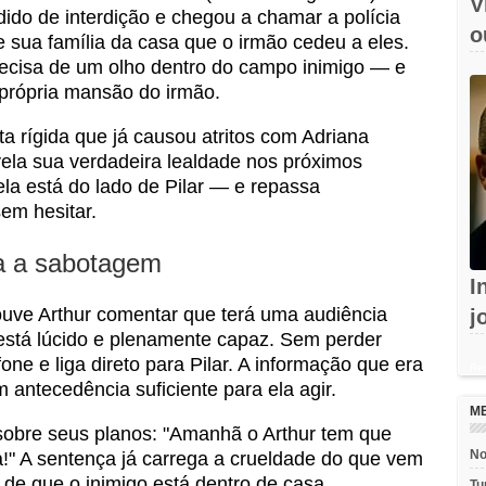
V
ido de interdição e chegou a chamar a polícia
o
) e sua família da casa que o irmão cedeu a eles.
e
recisa de um olho dentro do campo inimigo — e
 própria mansão do irmão.
a rígida que já causou atritos com Adriana
vela sua verdadeira lealdade nos próximos
a está do lado de Pilar — e repassa
sem hesitar.
a a sabotagem
I
ouve Arthur comentar que terá uma audiência
j
está lúcido e plenamente capaz. Sem perder
c
ne e liga direto para Pilar. A informação que era
Rec
m antecedência suficiente para ela agir.
M
 sobre seus planos: "Amanhã o Arthur tem que
No
a!" A sentença já carrega a crueldade do que vem
a de que o inimigo está dentro de casa.
Tu