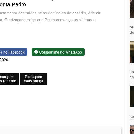
ronta Pedro
casamento destruídos pelas denúncias de assédio, Ademir
ilho. O advogado exige que Pedro convença as vítimas a
pr
de
he no Facebook
Compartilhe no WhatsApp
 2026
fi
ca
ostagem
Postagem
s recente
mais antiga
se