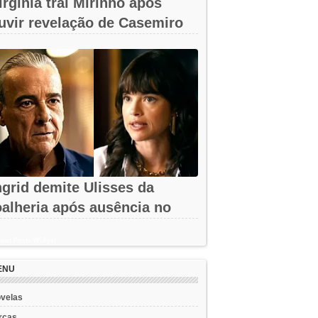
irgínia trai Mirinho após
uvir revelação de Casemiro
m A...
ngrid demite Ulisses da
oalheria após ausência no
assino em...
ent Posts Widget
ENU
velas
rcas