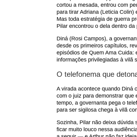
cortou a mesada, entrou com ped
para tirar Adriana (Leticia Colin
Mas toda estratégia de guerra p
Pilar encontrou o dela dentro da
Diná (Rosi Campos), a governant
desde os primeiros capítulos, re
episódios de Quem Ama Cuida: el
informações privilegiadas à vilã 
O telefonema que deton
A virada acontece quando Diná 
com o juiz para demonstrar que 
tempo, a governanta pega o telefo
para ser sigilosa chega à vilã co
Sozinha, Pilar não deixa dúvida
ficar muito louco nessa audiênci
a seguir — e Arthur não faz idei