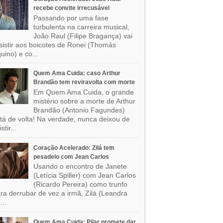
recebe convite irrecusável
Passando por uma fase
turbulenta na carreira musical,
João Raul (Filipe Bragança) vai
sistir aos boicotes de Ronei (Thomás
uino) e co...
Quem Ama Cuida: caso Arthur
Brandão tem reviravolta com morte
Em Quem Ama Cuida, o grande
mistério sobre a morte de Arthur
Brandão (Antonio Fagundes)
tá de volta! Na verdade, nunca deixou de
stir...
Coração Acelerado: Zilá tem
pesadelo com Jean Carlos
Usando o encontro de Janete
(Letícia Spiller) com Jean Carlos
(Ricardo Pereira) como trunfo
ra derrubar de vez a irmã, Zilá (Leandra
...
Quem Ama Cuida: Pilar promete dar