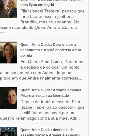
uma lição em Ingrid
Pilar (Isabel Teixeira) pensou que
teria fácil acesso à joalheria
Brandão, mas se enganou. No
óximo capítulo de Quem Ama Cuida, ela
sc...
Quem Ama Cuida: Dora encerra
casamento e André confessa amor
por ela
Em Quem Ama Cuida, Dora toma
a decisão de colocar um ponto
nal no casamento com Ademir logo no
pítulo em que André finalmente confessa...
Quem Ama Cuida: Adriana ameaça
Pilar e arrisca sua liberdade
Depois de ir até a casa de Pilar
(Isabel Teixeira) ao descobrir que
a vilã foi responsável por um
questro relâmpago contra sua mãe, Adr...
Quem Ama Cuida: denúncia de
assédio 'vaza' e Ademir é exposto