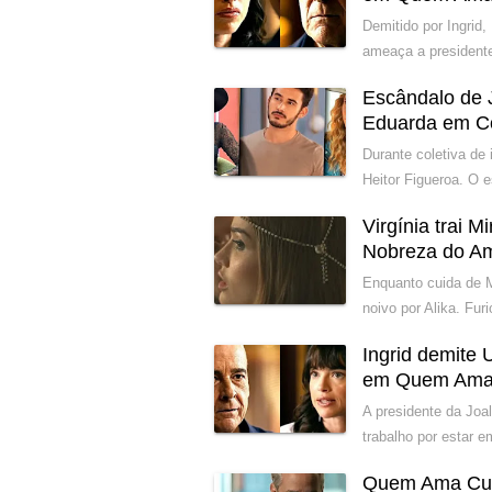
Demitido por Ingrid,
ameaça a presidente
Escândalo de 
Eduarda em C
Durante coletiva de
Heitor Figueroa. O 
Virgínia trai 
Nobreza do A
Enquanto cuida de M
noivo por Alika. Fur
Ingrid demite 
em Quem Ama
A presidente da Joal
trabalho por estar 
Quem Ama Cuid