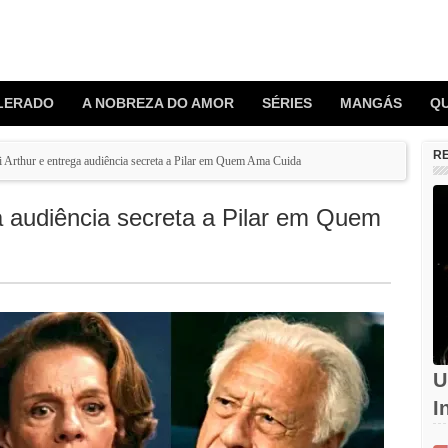
LERADO
A NOBREZA DO AMOR
SÉRIES
MANGÁS
Q
R
i Arthur e entrega audiência secreta a Pilar em Quem Ama Cuida
ga audiência secreta a Pilar em Quem
U
I
d