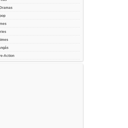
Dramas
pop
lmes
ries
imes
ngás
ve-Action