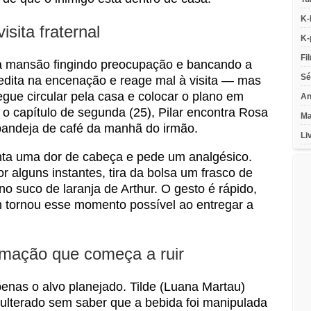
K-
isita fraternal
K-
Fi
na mansão fingindo preocupação e bancando a
Sé
redita na encenação e reage mal à visita — mas
ue circular pela casa e colocar o plano em
An
 o capítulo de segunda (25), Pilar encontra Rosa
Ma
 bandeja de café da manhã do irmão.
Li
nta uma dor de cabeça e pede um analgésico.
r alguns instantes, tira da bolsa um frasco de
no suco de laranja de Arthur. O gesto é rápido,
m tornou esse momento possível ao entregar a
rmação que começa a ruir
enas o alvo planejado. Tilde (Luana Martau)
ulterado sem saber que a bebida foi manipulada