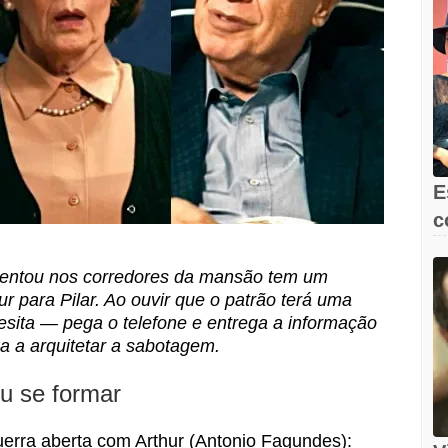
E
c
e
frentou nos corredores da mansão tem um
 para Pilar. Ao ouvir que o patrão terá uma
esita — pega o telefone e entrega a informação
a a arquitetar a sabotagem.
iu se formar
 guerra aberta com Arthur (Antonio Fagundes):