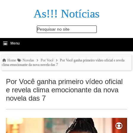
As!!! Notícias
Pesquisar no site
≡
-
Menu
🔍
Home
Novelas
Por Você
Por Você ganha primeiro vídeo oficial e revela
clima emocionante da nova novela das 7
Por Você ganha primeiro vídeo oficial
e revela clima emocionante da nova
novela das 7