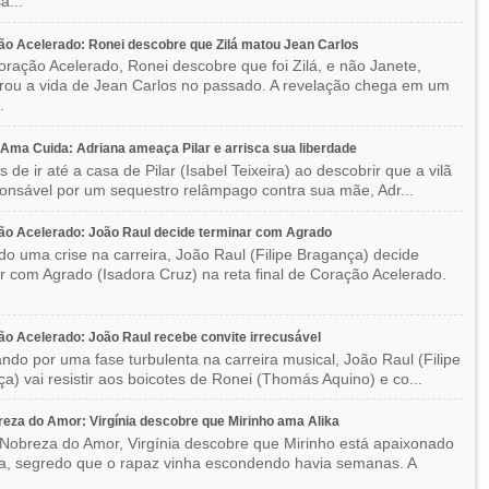
a...
o Acelerado: Ronei descobre que Zilá matou Jean Carlos
ração Acelerado, Ronei descobre que foi Zilá, e não Janete,
rou a vida de Jean Carlos no passado. A revelação chega em um
.
ma Cuida: Adriana ameaça Pilar e arrisca sua liberdade
 de ir até a casa de Pilar (Isabel Teixeira) ao descobrir que a vilã
ponsável por um sequestro relâmpago contra sua mãe, Adr...
o Acelerado: João Raul decide terminar com Agrado
do uma crise na carreira, João Raul (Filipe Bragança) decide
r com Agrado (Isadora Cruz) na reta final de Coração Acelerado.
o Acelerado: João Raul recebe convite irrecusável
ndo por uma fase turbulenta na carreira musical, João Raul (Filipe
a) vai resistir aos boicotes de Ronei (Thomás Aquino) e co...
eza do Amor: Virgínia descobre que Mirinho ama Alika
Nobreza do Amor, Virgínia descobre que Mirinho está apaixonado
ka, segredo que o rapaz vinha escondendo havia semanas. A