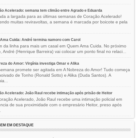
ão Acelerado: semana tem climão entre Agrado e Eduarda
ada a largada para as últimas semanas de Coração Acelerado!
ndo muitas reviravoltas, a semana é marcada por boicote e pela
Ama Cuida: André termina namoro com Carol
im da linha para mais um casal em Quem Ama Cuida. No próximo
o, André (Henrique Barreira) vai colocar um ponto final no relaci...
eza do Amor: Virgínia investiga Omar e Alika
semana promete ser agitada em A Nobreza do Amor! Tudo começa
oivado de Tonho (Ronald Sotto) e Alika (Duda Santos). A
ia...
o Acelerado: João Raul recebe intimação após prisão de Heitor
ração Acelerado, João Raul recebe uma intimação policial em
ncia de sua proximidade com o empresário Heitor, preso após
.
EM EM DESTAQUE