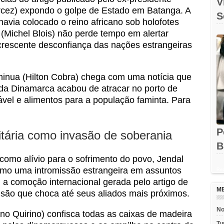
V
rcez) expondo o golpe de Estado em Batanga. A
S
havia colocado o reino africano sob holofotes
O
 (Michel Blois) não perde tempo em alertar
crescente desconfiança das nações estrangeiras
hinua (Hilton Cobra) chega com uma notícia que
 da Dinamarca acabou de atracar no porto de
vel e alimentos para a população faminta. Para
P
itária como invasão de soberania
B
como alívio para o sofrimento do povo, Jendal
e
omo uma intromissão estrangeira em assuntos
Rec
 a comoção internacional gerada pelo artigo de
M
são que choca até seus aliados mais próximos.
No
no Quirino) confisca todas as caixas de madeira
Tu