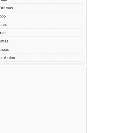
Dramas
pop
lmes
ries
imes
ngás
ve-Action