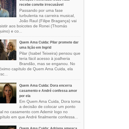
recebe convite irrecusável
Passando por uma fase
turbulenta na carreira musical,
João Raul (Filipe Bragança) vai
sistir aos boicotes de Ronei (Thomás
uino) e co...
Quem Ama Cuida: Pilar promete dar
uma lição em Ingrid
Pilar (Isabel Teixeira) pensou que
teria fácil acesso à joalheria
Brandão, mas se enganou. No
óximo capítulo de Quem Ama Cuida, ela
sc...
Quem Ama Cuida: Dora encerra
casamento e André confessa amor
por ela
Em Quem Ama Cuida, Dora toma
a decisão de colocar um ponto
nal no casamento com Ademir logo no
pítulo em que André finalmente confessa...
Quem Ama Cuida: Adriana ameaça