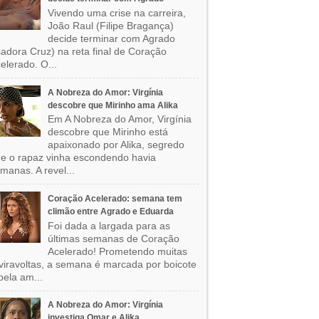
Vivendo uma crise na carreira,
João Raul (Filipe Bragança)
decide terminar com Agrado
sadora Cruz) na reta final de Coração
elerado. O...
A Nobreza do Amor: Virgínia
descobre que Mirinho ama Alika
Em A Nobreza do Amor, Virgínia
descobre que Mirinho está
apaixonado por Alika, segredo
e o rapaz vinha escondendo havia
manas. A revel...
Coração Acelerado: semana tem
climão entre Agrado e Eduarda
Foi dada a largada para as
últimas semanas de Coração
Acelerado! Prometendo muitas
viravoltas, a semana é marcada por boicote
pela am...
A Nobreza do Amor: Virgínia
investiga Omar e Alika