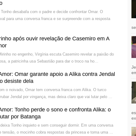
co
 Tonho desabafa com o padre e decide confrontar Omar. O
ival para uma conversa franca e se surpreende com a resposta
se
Mirinho após ouvir revelação de Casemiro em A
mor
irinho no engenho, Virgínia escuta Casemiro revelar a paixão do
iosa, a patricinha usa Sebastião para dar o troco na ho…
Je
e
mor: Omar garante apoio a Alika contra Jendal
o desiste dela
om o noivado, Omar tem conversa franca com Alika. O turco
rubar Jendal por vingança, mas deixa claro que vai lutar pelo …
mor: Tonho perde o sono e confronta Alika: o
es
 lutar por Batanga
exi
deixa Tonho inquieto e sem conseguir dormir. Em uma conversa
de tensão, o mocinho cobra respostas da princesa e toma uma …