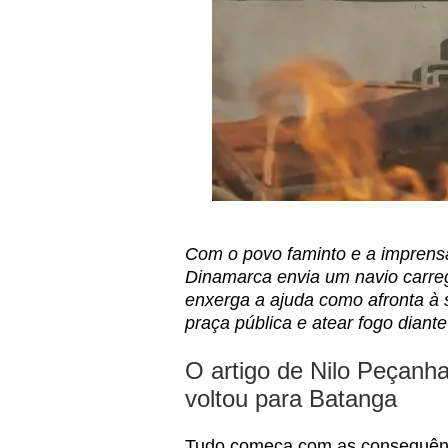
Com o povo faminto e a imprensa
Dinamarca envia um navio carreg
enxerga a ajuda como afronta à
praça pública e atear fogo diante
O artigo de Nilo Peçanha
voltou para Batanga
Tudo começa com as consequênci