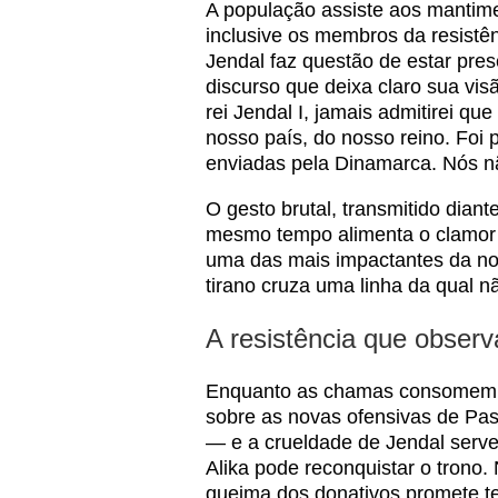
A população assiste aos mantim
inclusive os membros da resistê
Jendal faz questão de estar pre
discurso que deixa claro sua vis
rei Jendal I, jamais admitirei q
nosso país, do nosso reino. Foi
enviadas pela Dinamarca. Nós n
O gesto brutal, transmitido dian
mesmo tempo alimenta o clamor i
uma das mais impactantes da n
tirano cruza uma linha da qual nã
A resistência que observ
Enquanto as chamas consomem o
sobre as novas ofensivas de Pas
— e a crueldade de Jendal serve
Alika pode reconquistar o trono
queima dos donativos promete te