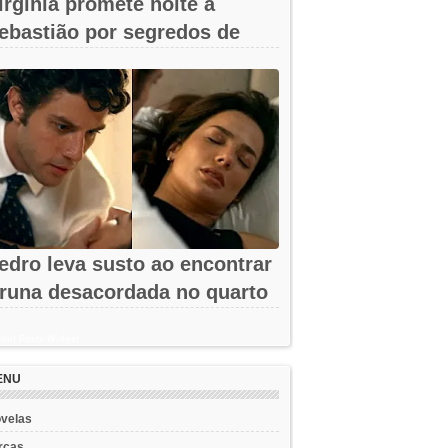
irgínia promete noite a
ebastião por segredos de
mar em A...
edro leva susto ao encontrar
runa desacordada no quarto
m...
ent Posts Widget
ENU
velas
rcas