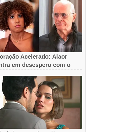
oração Acelerado: Alaor
ntra em desespero com o
umiço da arma!