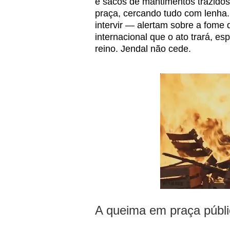
e sacos de mantimentos trazidos
praça, cercando tudo com lenha.
intervir — alertam sobre a fome
internacional que o ato trará, e
reino. Jendal não cede.
A queima em praça públi