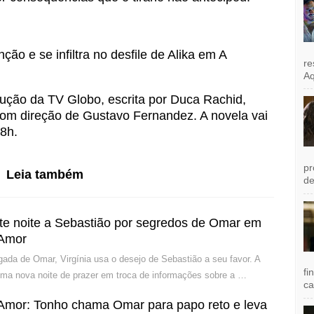
nção e se infiltra no desfile de Alika em A
re
Aq
ção da TV Globo, escrita por Duca Rachid,
, com direção de Gustavo Fernandez. A novela vai
8h.
pr
Leia também
de
ete noite a Sebastião por segredos de Omar em
 Amor
ada de Omar, Virgínia usa o desejo de Sebastião a seu favor. A
fi
uma nova noite de prazer em troca de informações sobre a …
ca
Amor: Tonho chama Omar para papo reto e leva