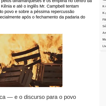
 pelos dinamarqueses e os empilha no centro da
 Kênia e até o inglês Mr. Campbell tentam
K-
 do povo e sobre a péssima repercussão
K-
specialmente após o fechamento da padaria do
Fi
Sé
An
Ma
Li
ca — e o discurso para o povo