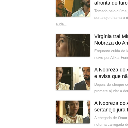
afronta do tur
Tomado pelo ciúme,
sertanejo chama o r
auda…
Virgínia trai 
Nobreza do A
Enquanto cuida de M
noivo por Alika. Fur
A Nobreza do A
e avisa que nã
Depois do choque c
promete ajudar a der
A Nobreza do A
sertanejo jura
A chegada de Omar 
noturna carregada 