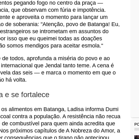
entos pegando fogo no centro da praça —
ncia, que observam com fúria e impotência.
sente e aproveita o momento para lançar um
ão de soberania: "Atenção, povo de Batanga! Eu,
ue estrangeiros se intrometam em assuntos do
 por isso que eu queimei todas as doações
ão somos mendigos para aceitar esmola."
te de todos, aprofunda a miséria do povo e ao
nternacional que Jendal tanto teme. A cena é
ovela das seis — e marca o momento em que o
o há volta.
a e se fortalece
s alimentos em Batanga, Ladisa informa Dumi
coal contra a população. A resistência não recua
 de combustível para quem ainda acredita que
P
. Nos próximos capítulos de A Nobreza do Amor, a
r consequências que o tirano não antecipou.