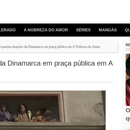
LERADO
A NOBREZA DO AMOR
SÉRIES
MANGÁS
Q
R
l queima doações da Dinamarca em praça pública em A Nobreza do Amor
da Dinamarca em praça pública em A
O
q
e