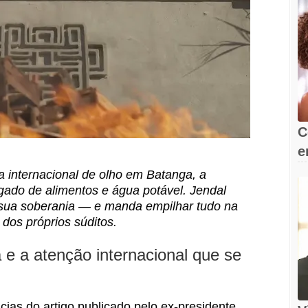
C
e
s
 internacional de olho em Batanga, a
ado de alimentos e água potável. Jendal
 sua soberania — e manda empilhar tudo na
 dos próprios súditos.
 e a atenção internacional que se
as do artigo publicado pelo ex-presidente