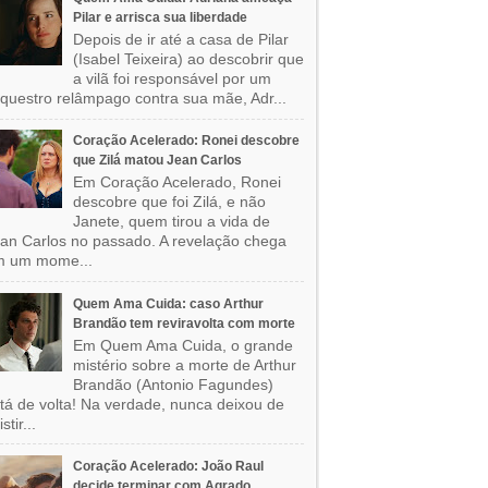
Pilar e arrisca sua liberdade
Depois de ir até a casa de Pilar
(Isabel Teixeira) ao descobrir que
a vilã foi responsável por um
questro relâmpago contra sua mãe, Adr...
Coração Acelerado: Ronei descobre
que Zilá matou Jean Carlos
Em Coração Acelerado, Ronei
descobre que foi Zilá, e não
Janete, quem tirou a vida de
an Carlos no passado. A revelação chega
m um mome...
Quem Ama Cuida: caso Arthur
Brandão tem reviravolta com morte
Em Quem Ama Cuida, o grande
mistério sobre a morte de Arthur
Brandão (Antonio Fagundes)
tá de volta! Na verdade, nunca deixou de
stir...
Coração Acelerado: João Raul
decide terminar com Agrado