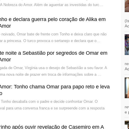
A Nobreza do Amor. Além de aguentar as investidas do turc…
ho e declara guerra pelo coração de Alika em
(I
 Amor
Ac
noivado, Omar bate de frente com Tonho e deixa claro que não
ar a princesa. O turco provoca o sertanejo e declara que o…
ete noite a Sebastião por segredos de Omar em
 Amor
re
ada de Omar, Virgínia usa o desejo de Sebastião a seu favor. A
Aq
uma nova noite de prazer em troca de informações sobre a …
Amor: Tonho chama Omar para papo reto e leva
co
 Tonho desabafa com o padre e decide confrontar Omar. O
re
ival para uma conversa franca e se surpreende com a resposta
e 
Mirinho após ouvir revelação de Casemiro em A