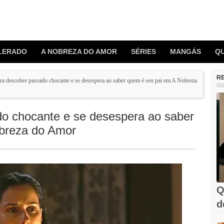
LERADO
A NOBREZA DO AMOR
SÉRIES
MANGÁS
Q
R
ra descobre passado chocante e se desespera ao saber quem é seu pai em A Nobreza
o chocante e se desespera ao saber
breza do Amor
Q
d
C