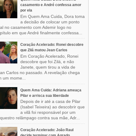
casamento e André confessa amor
por ela
Em Quem Ama Cuida, Dora toma
a decisão de colocar um ponto
nal no casamento com Ademir logo no
pítulo em que André finalmente confessa...
Coração Acelerado: Ronei descobre
que Zilá matou Jean Carlos
Em Coração Acelerado, Ronei
descobre que foi Zilá, e não
Janete, quem tirou a vida de
an Carlos no passado. A revelação chega
m um mome...
Quem Ama Cuida: Adriana ameaça
Pilar e arrisca sua liberdade
Depois de ir até a casa de Pilar
(Isabel Teixeira) ao descobrir que
a vilã foi responsável por um
questro relâmpago contra sua mãe, Adr...
Coração Acelerado: João Raul
decide terminar com Agrado