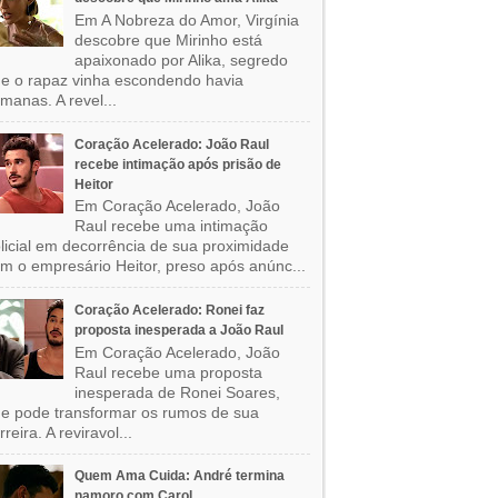
Em A Nobreza do Amor, Virgínia
descobre que Mirinho está
apaixonado por Alika, segredo
e o rapaz vinha escondendo havia
manas. A revel...
Coração Acelerado: João Raul
recebe intimação após prisão de
Heitor
Em Coração Acelerado, João
Raul recebe uma intimação
licial em decorrência de sua proximidade
m o empresário Heitor, preso após anúnc...
Coração Acelerado: Ronei faz
proposta inesperada a João Raul
Em Coração Acelerado, João
Raul recebe uma proposta
inesperada de Ronei Soares,
e pode transformar os rumos de sua
rreira. A reviravol...
Quem Ama Cuida: André termina
namoro com Carol