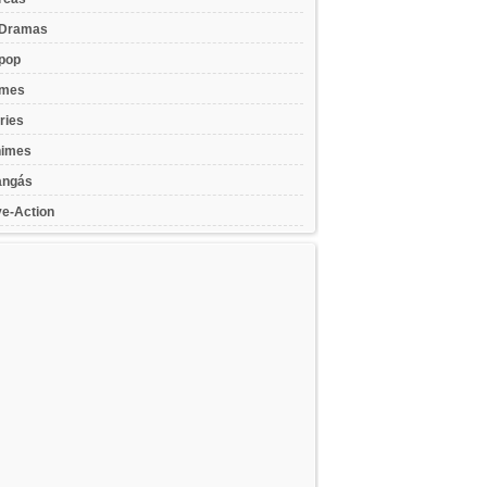
Dramas
pop
lmes
ries
imes
ngás
ve-Action