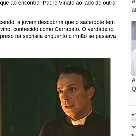
A
que ao encontrar Padre Viriato ao lado de outro
a
cendo, a jovem descobrirá que o sacerdote tem
ino, conhecido como Carrapato. O verdadeiro
 preso na sacristia enquanto o irmão se passava
A
Q
Rec
M
No
Tu