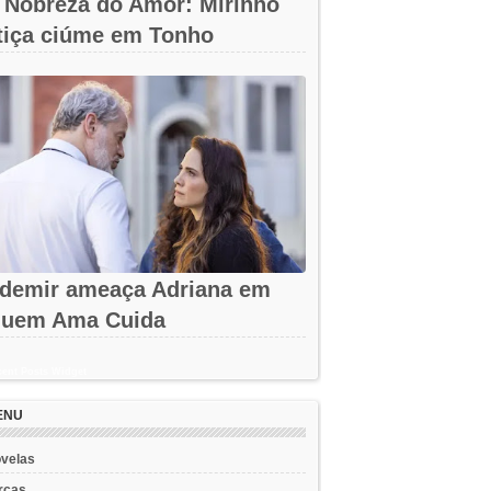
 Nobreza do Amor: Mirinho
tiça ciúme em Tonho
demir ameaça Adriana em
uem Ama Cuida
ent Posts Widget
ENU
velas
rcas