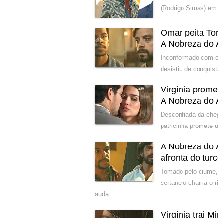
(Rodrigo Simas) em 
Omar peita Ton
A Nobreza do
Inconformado com o 
desistiu de conquist
Virgínia prom
A Nobreza do
Desconfiada da cheg
patricinha promete 
A Nobreza do 
afronta do tur
Tomado pelo ciúme,
sertanejo chama o r
auda…
Virgínia trai 