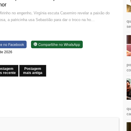
mor
irinho no engenho, Virgínia escuta Casemiro revelar a paixão do
iosa, a patricinha usa Sebastião para dar o troco na ho…
qu
se
he no Facebook
Compartilhe no WhatsApp
 de 2026
po
ostagem
Postagem
co
s recente
mais antiga
qu
ca