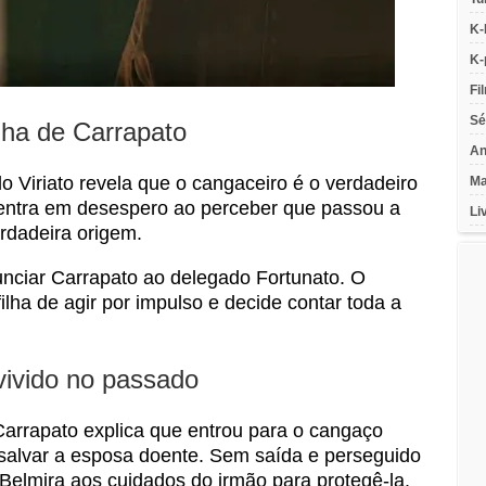
K-
K-
Fi
Sé
lha de Carrapato
An
 Viriato revela que o cangaceiro é o verdadeiro
Ma
a entra em desespero ao perceber que passou a
Li
rdadeira origem.
nciar Carrapato ao delegado Fortunato. O
ilha de agir por impulso e decide contar toda a
vivido no passado
rrapato explica que entrou para o cangaço
salvar a esposa doente. Sem saída e perseguido
r Belmira aos cuidados do irmão para protegê-la.