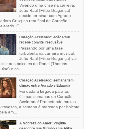
Vivendo uma crise na carreira,
João Raul (Filipe Bragança)
decide terminar com Agrado
sadora Cruz) na reta final de Coração
elerado. O...
Coração Acelerado: João Raul
recebe convite irrecusável
Passando por uma fase
turbulenta na carreira musical,
João Raul (Filipe Bragança) vai
sistir aos boicotes de Ronei (Thomás
uino) e co...
Coração Acelerado: semana tem
climão entre Agrado e Eduarda
Foi dada a largada para as
últimas semanas de Coração
Acelerado! Prometendo muitas
viravoltas, a semana é marcada por boicote
pela am...
A Nobreza do Amor: Virgínia
descobre que Mirinho ama Alika