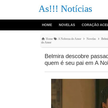
As!!! Notícias
HOME
NOVELAS
CORAÇÃO ACE
Home
A Nobreza do Amor
Novelas
Belmi
do Amor
Belmira descobre passad
quem é seu pai em A No