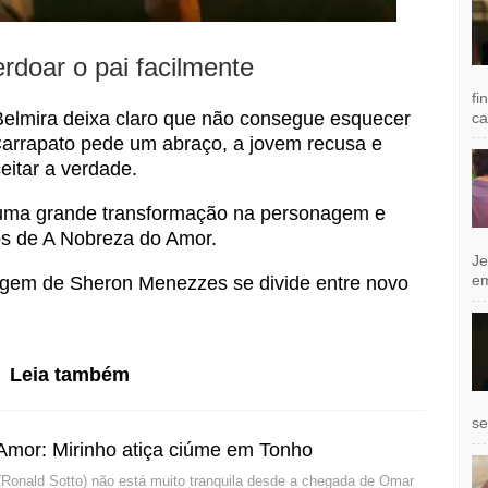
rdoar o pai facilmente
fi
Belmira deixa claro que não consegue esquecer
ca
arrapato pede um abraço, a jovem recusa e
eitar a verdade.
 uma grande transformação na personagem e
os de A Nobreza do Amor.
Je
e
gem de Sheron Menezzes se divide entre novo
Leia também
se
Amor: Mirinho atiça ciúme em Tonho
Ronald Sotto) não está muito tranquila desde a chegada de Omar