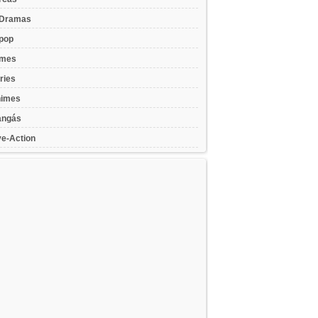
Dramas
pop
lmes
ries
imes
ngás
ve-Action