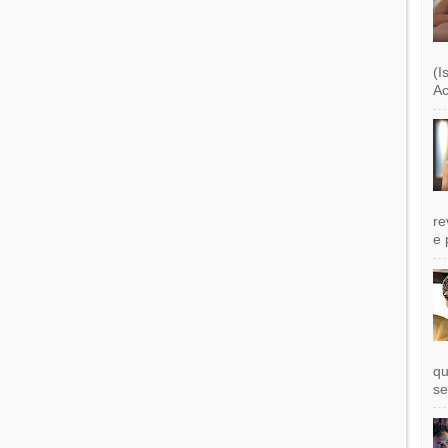
(I
Ac
re
e 
qu
se