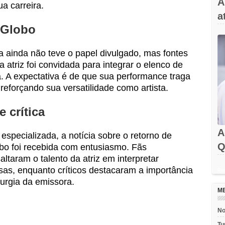
A
a carreira.
a
 Globo
a ainda não teve o papel divulgado, mas fontes
 atriz foi convidada para integrar o elenco de
 A expectativa é de que sua performance traga
reforçando sua versatilidade como artista.
 crítica
A
especializada, a notícia sobre o retorno de
Q
bo foi recebida com entusiasmo. Fãs
taram o talento da atriz em interpretar
as, enquanto críticos destacaram a importância
Rec
urgia da emissora.
M
No
Tu