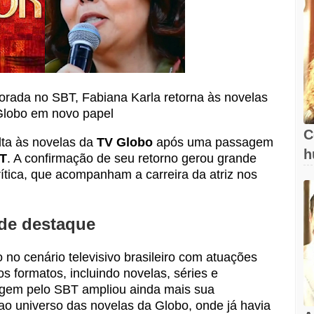
rada no SBT, Fabiana Karla retorna às novelas
Globo em novo papel
C
lta às novelas da
TV Globo
após uma passagem
h
T
. A confirmação de seu retorno gerou grande
crítica, que acompanham a carreira da atriz nos
 de destaque
no cenário televisivo brasileiro com atuações
s formatos, incluindo novelas, séries e
gem pelo SBT ampliou ainda mais sua
a ao universo das novelas da Globo, onde já havia