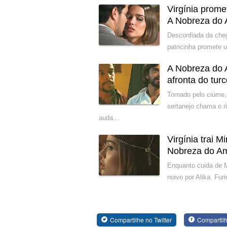
Virgínia prom
A Nobreza do
Desconfiada da cheg
patricinha promete 
A Nobreza do 
afronta do tur
Tomado pelo ciúme,
sertanejo chama o r
auda…
Virgínia trai 
Nobreza do A
Enquanto cuida de M
noivo por Alika. Fur
Compartilhe no Twitter
Compartil