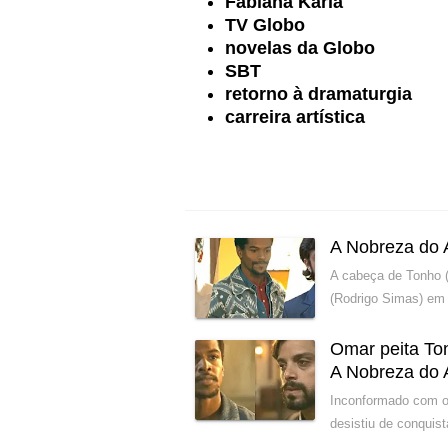
Fabiana Karla
TV Globo
novelas da Globo
SBT
retorno à dramaturgia
carreira artística
A Nobreza do 
A cabeça de Tonho (
(Rodrigo Simas) em 
Omar peita Ton
A Nobreza do
Inconformado com o 
desistiu de conquist