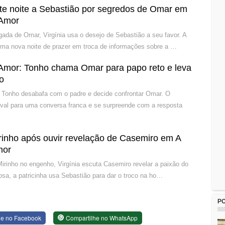
ete noite a Sebastião por segredos de Omar em
 Amor
ada de Omar, Virgínia usa o desejo de Sebastião a seu favor. A
uma nova noite de prazer em troca de informações sobre a …
Amor: Tonho chama Omar para papo reto e leva
co
 Tonho desabafa com o padre e decide confrontar Omar. O
ival para uma conversa franca e se surpreende com a resposta
Mirinho após ouvir revelação de Casemiro em A
mor
irinho no engenho, Virgínia escuta Casemiro revelar a paixão do
iosa, a patricinha usa Sebastião para dar o troco na ho…
P
he no Facebook
Compartilhe no WhatsApp