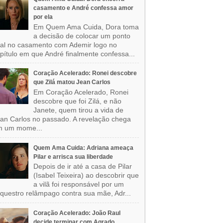
casamento e André confessa amor
por ela
Em Quem Ama Cuida, Dora toma
a decisão de colocar um ponto
nal no casamento com Ademir logo no
pítulo em que André finalmente confessa...
Coração Acelerado: Ronei descobre
que Zilá matou Jean Carlos
Em Coração Acelerado, Ronei
descobre que foi Zilá, e não
Janete, quem tirou a vida de
an Carlos no passado. A revelação chega
m um mome...
Quem Ama Cuida: Adriana ameaça
Pilar e arrisca sua liberdade
Depois de ir até a casa de Pilar
(Isabel Teixeira) ao descobrir que
a vilã foi responsável por um
questro relâmpago contra sua mãe, Adr...
Coração Acelerado: João Raul
decide terminar com Agrado