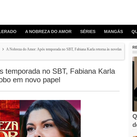
LERADO
A NOBREZA DO AMOR
SÉRIES
MANGÁS
Q
R
A Nobreza do Amor: Após temporada no SBT, Fabiana Karla retorna às novelas
s temporada no SBT, Fabiana Karla
lobo em novo papel
Q
d
C