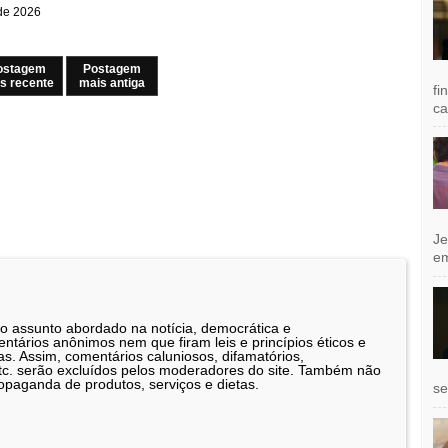
 de 2026
ostagem
Postagem
s recente
mais antiga
fi
ca
Je
e
 o assunto abordado na notícia, democrática e
tários anônimos nem que firam leis e princípios éticos e
as. Assim, comentários caluniosos, difamatórios,
etc. serão excluídos pelos moderadores do site. Também não
opaganda de produtos, serviços e dietas.
se