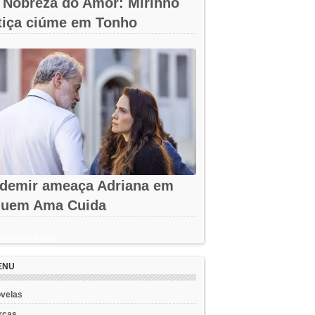
 Nobreza do Amor: Mirinho
tiça ciúme em Tonho
demir ameaça Adriana em
uem Ama Cuida
ent Posts Widget
ENU
velas
rcas