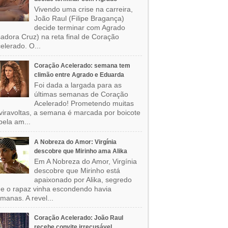
Vivendo uma crise na carreira,
João Raul (Filipe Bragança)
decide terminar com Agrado
sadora Cruz) na reta final de Coração
elerado. O...
Coração Acelerado: semana tem
climão entre Agrado e Eduarda
Foi dada a largada para as
últimas semanas de Coração
Acelerado! Prometendo muitas
viravoltas, a semana é marcada por boicote
pela am...
A Nobreza do Amor: Virgínia
descobre que Mirinho ama Alika
Em A Nobreza do Amor, Virgínia
descobre que Mirinho está
apaixonado por Alika, segredo
e o rapaz vinha escondendo havia
manas. A revel...
Coração Acelerado: João Raul
recebe convite irrecusável