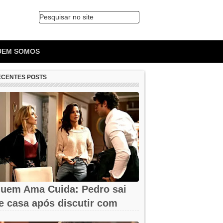
Pesquisar no site
🔍
UEM SOMOS
ECENTES POSTS
uem Ama Cuida: Pedro sai
e casa após discutir com
armita