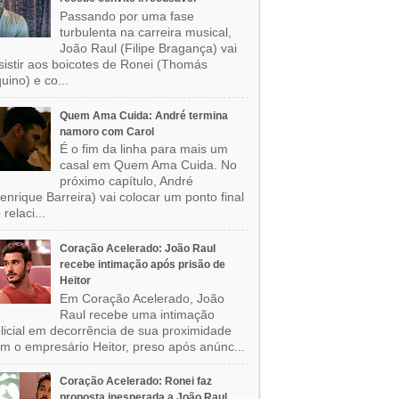
Passando por uma fase
turbulenta na carreira musical,
João Raul (Filipe Bragança) vai
sistir aos boicotes de Ronei (Thomás
uino) e co...
Quem Ama Cuida: André termina
namoro com Carol
É o fim da linha para mais um
casal em Quem Ama Cuida. No
próximo capítulo, André
enrique Barreira) vai colocar um ponto final
 relaci...
Coração Acelerado: João Raul
recebe intimação após prisão de
Heitor
Em Coração Acelerado, João
Raul recebe uma intimação
licial em decorrência de sua proximidade
m o empresário Heitor, preso após anúnc...
Coração Acelerado: Ronei faz
proposta inesperada a João Raul