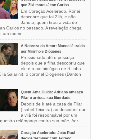
que Zilá matou Jean Carlos
Em Coração Acelerado, Ronei
descobre que foi Zilá, e não
Janete, quem tirou a vida de
an Carlos no passado. A revelação chega
m um mome...
A Nobreza do Amor: Manoel é traído
por Mirinho e Diógenes
Pressionado até o pescoço
depois que a filha descobriu que
ele é o pai biológico de Ritinha
úlia Salarini), o coronel Diógenes (Danton
..
Quem Ama Cuida: Adriana ameaça
Pilar e arrisca sua liberdade
Depois de ir até a casa de Pilar
(Isabel Teixeira) ao descobrir que
a vilã foi responsável por um
questro relâmpago contra sua mãe, Adr...
Coração Acelerado: João Raul
decide terminar com Agrado