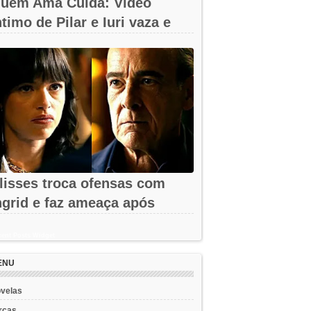
uem Ama Cuida: Vídeo
ntimo de Pilar e Iuri vaza e
hega à...
lisses troca ofensas com
ngrid e faz ameaça após
emissão em...
ent Posts Widget
ENU
velas
rcas