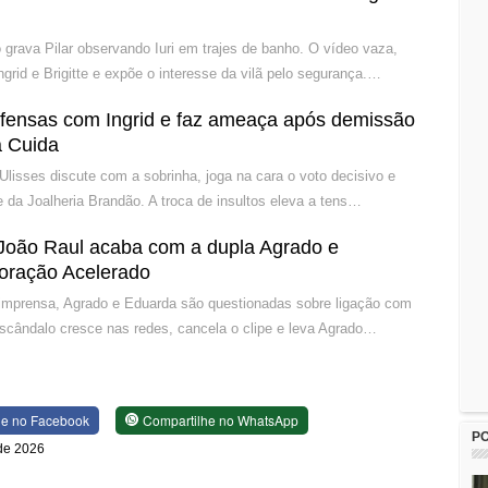
rava Pilar observando Iuri em trajes de banho. O vídeo vaza,
grid e Brigitte e expõe o interesse da vilã pelo segurança.…
 ofensas com Ingrid e faz ameaça após demissão
 Cuida
 Ulisses discute com a sobrinha, joga na cara o voto decisivo e
 da Joalheria Brandão. A troca de insultos eleva a tens…
João Raul acaba com a dupla Agrado e
oração Acelerado
 imprensa, Agrado e Eduarda são questionadas sobre ligação com
escândalo cresce nas redes, cancela o clipe e leva Agrado…
he no Facebook
Compartilhe no WhatsApp
P
 de 2026