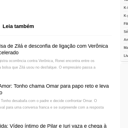
K-
K-
Fi
Leia também
Sé
An
sa de Zilá e desconfia de ligação com Verônica
Ma
celerado
Li
istra ocorrência contra Verônica, Ronei encontra entre os
a bolsa que Zilá usou no desfalque. O empresário passa a
Amor: Tonho chama Omar para papo reto e leva
co
 Tonho desabafa com o padre e decide confrontar Omar. O
ival para uma conversa franca e se surpreende com a resposta
: Vídeo íntimo de Pilar e Iuri vaza e chega à