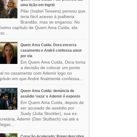
uma lição em Ingrid
Pilar (Isabel Teixeira) pensou que
teria fácil acesso à joalheria
Brandão, mas se enganou. No
óximo capítulo de Quem Ama Cuida, ela
sc...
Quem Ama Cuida: Dora encerra
casamento e André confessa amor
por ela
Em Quem Ama Cuida, Dora toma
a decisão de colocar um ponto
nal no casamento com Ademir logo no
pítulo em que André finalmente confessa...
Quem Ama Cuida: denúncia de
assédio 'vaza' e Ademir é exposto
Em Quem Ama Cuida, depois de
ser acusado de assédio por
Suely (Julia Stockler), sua ex-
cretária, Ademir (Dan Stulbach) vai até a
legac...
Coração Acelerado: Ronei descobre