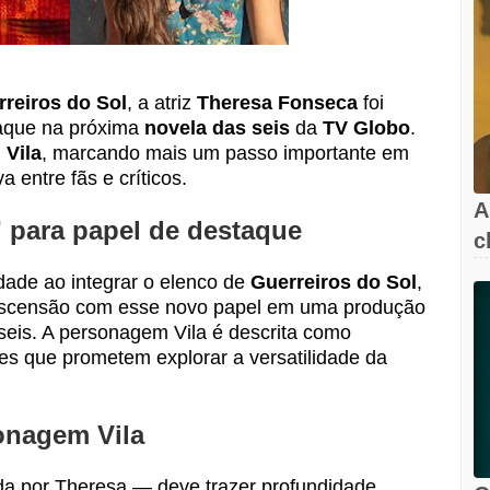
reiros do Sol
, a atriz
Theresa Fonseca
foi
taque na próxima
novela das seis
da
TV Globo
.
m
Vila
, marcando mais um passo importante em
a entre fãs e críticos.
A
” para papel de destaque
c
l
dade ao integrar o elenco de
Guerreiros do Sol
,
 ascensão com esse novo papel em uma produção
 seis. A personagem Vila é descrita como
es que prometem explorar a versatilidade da
onagem Vila
da por Theresa — deve trazer profundidade