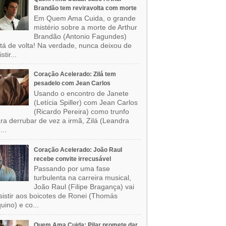
Brandão tem reviravolta com morte
Em Quem Ama Cuida, o grande
mistério sobre a morte de Arthur
Brandão (Antonio Fagundes)
tá de volta! Na verdade, nunca deixou de
stir...
Coração Acelerado: Zilá tem
pesadelo com Jean Carlos
Usando o encontro de Janete
(Letícia Spiller) com Jean Carlos
(Ricardo Pereira) como trunfo
ra derrubar de vez a irmã, Zilá (Leandra
...
Coração Acelerado: João Raul
recebe convite irrecusável
Passando por uma fase
turbulenta na carreira musical,
João Raul (Filipe Bragança) vai
sistir aos boicotes de Ronei (Thomás
uino) e co...
Quem Ama Cuida: Pilar promete dar