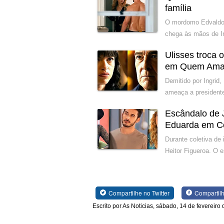
família
O mordomo Edvaldo g
chega às mãos de In
Ulisses troca
em Quem Ama
Demitido por Ingrid,
ameaça a presidente
Escândalo de 
Eduarda em C
Durante coletiva de
Heitor Figueroa. O 
Compartilhe no Twitter
Compartil
Escrito por As Noticias, sábado, 14 de fevereiro