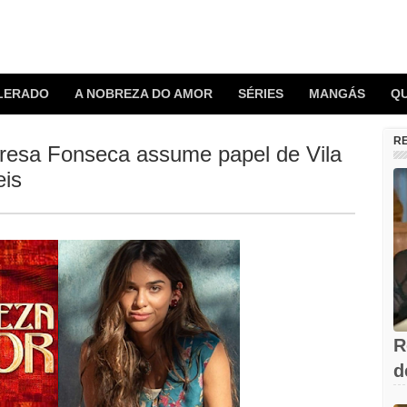
LERADO
A NOBREZA DO AMOR
SÉRIES
MANGÁS
Q
R
resa Fonseca assume papel de Vila
eis
R
d
V