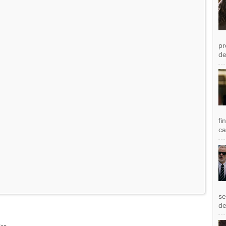
pr
de
fi
ca
se
de