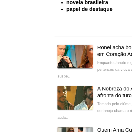
novela brasileira
papel de destaque
Ronei acha bol
em Coração A
Enquanto Janete reg
pertences da viúva 
suspe…
A Nobreza do 
afronta do tur
Tomado pelo ciúme,
sertanejo chama o r
auda…
Quem Ama Cuida