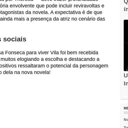
Q
ria envolvente que pode incluir reviravoltas e
í
tagonistas da novela. A expectativa é de que
c
ainda mais a presença da atriz no cenário das
 sociais
a Fonseca para viver Vila foi bem recebida
m muitos elogiando a escolha e destacando a
 positivos ressaltaram o potencial da personagem
 dela na nova novela!
U
I
d
Rec
M
No
Tu