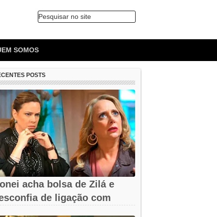
Pesquisar no site
🔍
UEM SOMOS
ECENTES POSTS
onei acha bolsa de Zilá e
esconfia de ligação com
erônica em...