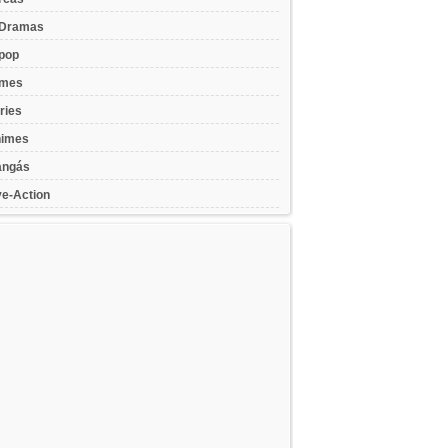
Dramas
pop
lmes
ries
imes
ngás
ve-Action