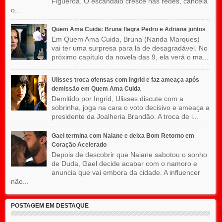
Figueroa. O escândalo cresce nas redes, cancela
o...
Quem Ama Cuida: Bruna flagra Pedro e Adriana juntos
Em Quem Ama Cuida, Bruna (Nanda Marques)
vai ter uma surpresa para lá de desagradável. No
próximo capítulo da novela das 9, ela verá o ma...
Ulisses troca ofensas com Ingrid e faz ameaça após
demissão em Quem Ama Cuida
Demitido por Ingrid, Ulisses discute com a
sobrinha, joga na cara o voto decisivo e ameaça a
presidente da Joalheria Brandão. A troca de i...
Gael termina com Naiane e deixa Bom Retorno em
Coração Acelerado
Depois de descobrir que Naiane sabotou o sonho
de Duda, Gael decide acabar com o namoro e
anuncia que vai embora da cidade. A influencer
não...
POSTAGEM EM DESTAQUE