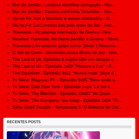
Mar do Sertão: Candoca identifica corrupção - Res...
Mar do Sertão - Xaviera confronta Tertulinho - Nov...
Vai na Fé: Yuri é libertado e vence obstáculos - N...
Vai na Fé: Lui Lorenzo luta pelo amor de Sol - Res...
Travessia - Ari planeja internação de Guerra - Nov...
Resumo Travessia: Ari clama perdão a Guerra - Nove...
Travessia | Ari assume golpe como 'Sócio' | Resumo...
O Rei do Gado - Geremias acusa Bruno de tiro - Nov...
The Last of Us: Episódio 8 expõe Ellie em choque c...
The Last of Us - Episódio 1x09 "Procure a Luz" - F...
The Equalizer - Episódio 3x11 "Nunca mais" Série d...
Tv Série: Magnum P.I. - Episódio 5x05 "Bem-vindo a...
Tv Série: East New York - Episódio 1x15 "Lá Vai a ...
Tv Série: The Blacklist - Episódio 10x03 "As Quatr...
Tv Série: The Company You Keep - Episódio 1x04 "Tu...
Série Good Trouble - Temporada 5 "O Retorno de Cal...
RECENTES POSTS