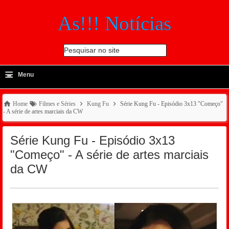
As!!! Notícias
Pesquisar no site
≡
-
Menu
🔍
Home
Filmes e Séries
Kung Fu
Série Kung Fu - Episódio 3x13 "Começo"
- A série de artes marciais da CW
Série Kung Fu - Episódio 3x13
"Começo" - A série de artes marciais
da CW