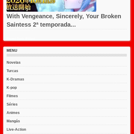
With Vengeance, Sincerely, Your Broken
Saintess 2ª temporada...
Recent Posts Widget
MENU
Novelas
Turcas
K-Dramas
K-pop
Filmes
Séries
Animes
Mangás
Live-Action