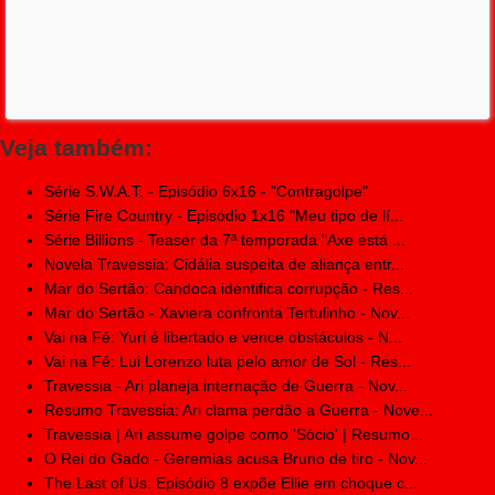
Veja também:
Série S.W.A.T. - Episódio 6x16 - "Contragolpe"
Série Fire Country - Episódio 1x16 "Meu tipo de lí...
Série Billions - Teaser da 7ª temporada "Axe está ...
Novela Travessia: Cidália suspeita de aliança entr...
Mar do Sertão: Candoca identifica corrupção - Res...
Mar do Sertão - Xaviera confronta Tertulinho - Nov...
Vai na Fé: Yuri é libertado e vence obstáculos - N...
Vai na Fé: Lui Lorenzo luta pelo amor de Sol - Res...
Travessia - Ari planeja internação de Guerra - Nov...
Resumo Travessia: Ari clama perdão a Guerra - Nove...
Travessia | Ari assume golpe como 'Sócio' | Resumo...
O Rei do Gado - Geremias acusa Bruno de tiro - Nov...
The Last of Us: Episódio 8 expõe Ellie em choque c...