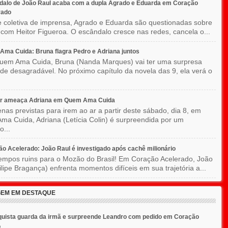
dalo de João Raul acaba com a dupla Agrado e Eduarda em Coração
rado
 coletiva de imprensa, Agrado e Eduarda são questionadas sobre
 com Heitor Figueroa. O escândalo cresce nas redes, cancela o...
ma Cuida: Bruna flagra Pedro e Adriana juntos
em Ama Cuida, Bruna (Nanda Marques) vai ter uma surpresa
 de desagradável. No próximo capítulo da novela das 9, ela verá o
r ameaça Adriana em Quem Ama Cuida
nas previstas para irem ao ar a partir deste sábado, dia 8, em
a Cuida, Adriana (Letícia Colin) é surpreendida por um
o...
o Acelerado: João Raul é investigado após cachê milionário
empos ruins para o Mozão do Brasil! Em Coração Acelerado, João
ilipe Bragança) enfrenta momentos difíceis em sua trajetória a...
EM EM DESTAQUE
uista guarda da irmã e surpreende Leandro com pedido em Coração
o