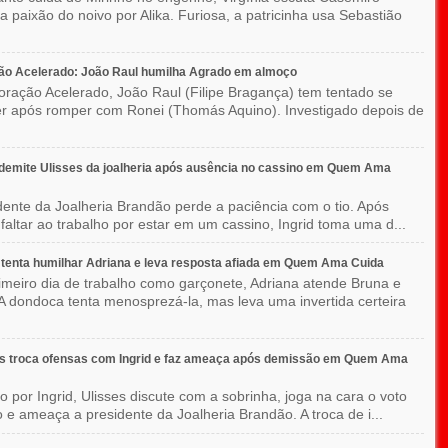
 a paixão do noivo por Alika. Furiosa, a patricinha usa Sebastião
ão Acelerado: João Raul humilha Agrado em almoço
ração Acelerado, João Raul (Filipe Bragança) tem tentado se
r após romper com Ronei (Thomás Aquino). Investigado depois de
 demite Ulisses da joalheria após ausência no cassino em Quem Ama
dente da Joalheria Brandão perde a paciência com o tio. Após
 faltar ao trabalho por estar em um cassino, Ingrid toma uma d...
tenta humilhar Adriana e leva resposta afiada em Quem Ama Cuida
imeiro dia de trabalho como garçonete, Adriana atende Bruna e
A dondoca tenta menosprezá-la, mas leva uma invertida certeira
es troca ofensas com Ingrid e faz ameaça após demissão em Quem Ama
o por Ingrid, Ulisses discute com a sobrinha, joga na cara o voto
o e ameaça a presidente da Joalheria Brandão. A troca de i...