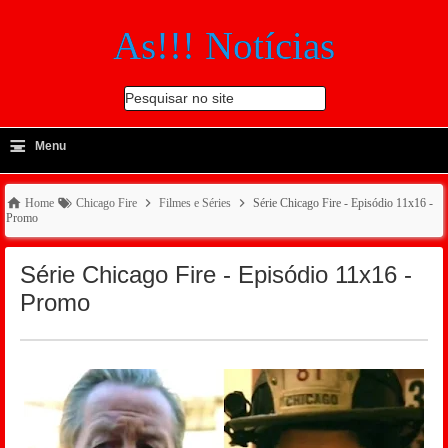
As!!! Notícias
Pesquisar no site
≡
-
Menu
🔍
Home
Chicago Fire
Filmes e Séries
Série Chicago Fire - Episódio 11x16 -
Promo
Série Chicago Fire - Episódio 11x16 -
Promo