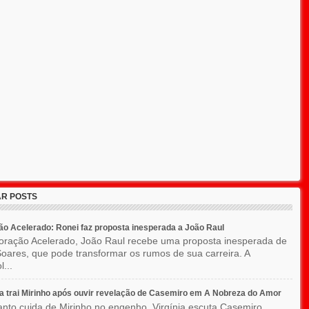
R POSTS
o Acelerado: Ronei faz proposta inesperada a João Raul
ração Acelerado, João Raul recebe uma proposta inesperada de
oares, que pode transformar os rumos de sua carreira. A
l...
ia trai Mirinho após ouvir revelação de Casemiro em A Nobreza do Amor
nto cuida de Mirinho no engenho, Virgínia escuta Casemiro