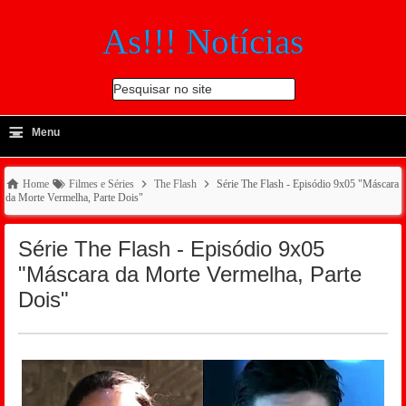
As!!! Notícias
Pesquisar no site
≡
-
Menu
🔍
Home
Filmes e Séries
The Flash
Série The Flash - Episódio 9x05 "Máscara
da Morte Vermelha, Parte Dois"
Série The Flash - Episódio 9x05
"Máscara da Morte Vermelha, Parte
Dois"