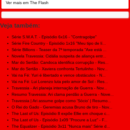
Ver mais em The Flash
Veja também:
Série S.W.A.T. - Episódio 6x16 - "Contragolpe"
Série Fire Country - Episódio 1x16 "Meu tipo de lí...
Série Billions - Teaser da 7ª temporada "Axe está ...
Novela Travessia: Cidália suspeita de aliança entr...
Mar do Sertão: Candoca identifica corrupção - Res...
Mar do Sertão - Xaviera confronta Tertulinho - Nov...
Vai na Fé: Yuri é libertado e vence obstáculos - N...
Vai na Fé: Lui Lorenzo luta pelo amor de Sol - Res...
Travessia - Ari planeja internação de Guerra - Nov...
Resumo Travessia: Ari clama perdão a Guerra - Nove...
Travessia | Ari assume golpe como 'Sócio' | Resumo...
O Rei do Gado - Geremias acusa Bruno de tiro - Nov...
The Last of Us: Episódio 8 expõe Ellie em choque c...
The Last of Us - Episódio 1x09 "Procure a Luz" - F...
The Equalizer - Episódio 3x11 "Nunca mais" Série d...