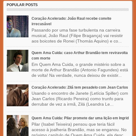
POPULAR POSTS
Coração Acelerado: João Raul recebe convite
irrecusável
Passando por uma fase turbulenta na carreira
musical, João Raul (Filipe Bragança) vai resistir
aos boicotes de Ronei (Thomás Aquino) e co...
Quem Ama Cuida: caso Arthur Brandão tem reviravolta
com morte
Em Quem Ama Cuida, o grande mistério sobre a
morte de Arthur Brandão (Antonio Fagundes) está
de volta! Na verdade, nunca deixou de existir...
Coração Acelerado: Zilá tem pesadelo com Jean Carlos
Usando o encontro de Janete (Letícia Spiller) com
Jean Carlos (Ricardo Pereira) como trunfo para
derrubar de vez a irmã, Zilá (Leandra Le...
Quem Ama Cuida: Pilar promete dar uma lição em Ingrid
Pilar (Isabel Teixeira) pensou que teria fácil
acesso à joalheria Brandão, mas se enganou. No
próximo capítulo de Quem Ama Cuida, ela desc...