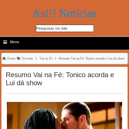
As!!! Notícias
Pesquisar no site
≡
-
Menu
🔍
Home
Novelas
Vai na Fé
Resumo Vai na Fé: Tonico acorda e Lui dá show
Resumo Vai na Fé: Tonico acorda e
Lui dá show