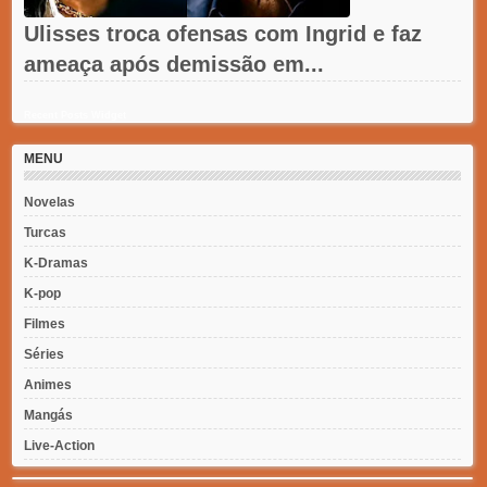
Ulisses troca ofensas com Ingrid e faz
ameaça após demissão em...
Recent Posts Widget
MENU
Novelas
Turcas
K-Dramas
K-pop
Filmes
Séries
Animes
Mangás
Live-Action