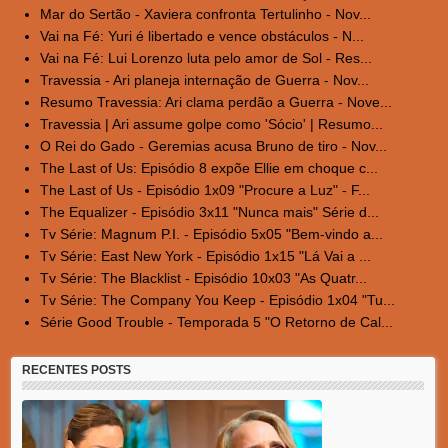
Mar do Sertão - Xaviera confronta Tertulinho - Nov...
Vai na Fé: Yuri é libertado e vence obstáculos - N...
Vai na Fé: Lui Lorenzo luta pelo amor de Sol - Res...
Travessia - Ari planeja internação de Guerra - Nov...
Resumo Travessia: Ari clama perdão a Guerra - Nove...
Travessia | Ari assume golpe como 'Sócio' | Resumo...
O Rei do Gado - Geremias acusa Bruno de tiro - Nov...
The Last of Us: Episódio 8 expõe Ellie em choque c...
The Last of Us - Episódio 1x09 "Procure a Luz" - F...
The Equalizer - Episódio 3x11 "Nunca mais" Série d...
Tv Série: Magnum P.I. - Episódio 5x05 "Bem-vindo a...
Tv Série: East New York - Episódio 1x15 "Lá Vai a ...
Tv Série: The Blacklist - Episódio 10x03 "As Quatr...
Tv Série: The Company You Keep - Episódio 1x04 "Tu...
Série Good Trouble - Temporada 5 "O Retorno de Cal...
RECENTES POSTS