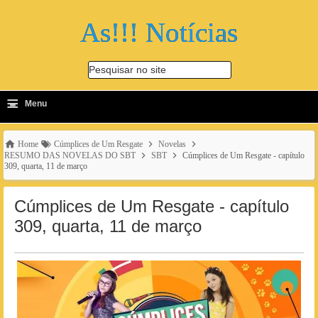
As!!! Notícias
Pesquisar no site
≡
-
Menu
🔍
Home
Cúmplices de Um Resgate
Novelas
RESUMO DAS NOVELAS DO SBT
SBT
Cúmplices de Um Resgate - capítulo
309, quarta, 11 de março
Cúmplices de Um Resgate - capítulo
309, quarta, 11 de março