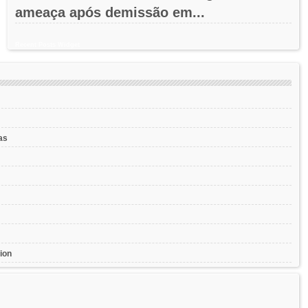
ameaça após demissão em...
Recent Posts Widget
as
ion