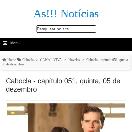
As!!! Notícias
Pesquisar no site
≡
-
Menu
🔍
Home
Cabocla
CANAL VIVA
Novelas
Cabocla - capítulo 051, quinta,
05 de dezembro
Cabocla - capítulo 051, quinta, 05 de
dezembro