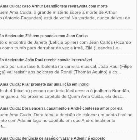
Ama Cuida: caso Arthur Brandão tem reviravolta com morte
em Ama Cuida, o grande mistério sobre a morte de Arthur
 (Antonio Fagundes) está de volta! Na verdade, nunca deixou de
o Acelerado: Zilá tem pesadelo com Jean Carlos
o o encontro de Janete (Letícia Spiller) com Jean Carlos (Ricardo
) como trunfo para derrubar de vez a irmã, Zilá (Leandra Le...
o Acelerado: João Raul recebe convite irrecusável
ndo por uma fase turbulenta na carreira musical, João Raul (Filipe
a) vai resistir aos boicotes de Ronei (Thomás Aquino) e co...
ma Cuida: Pilar promete dar uma lição em Ingrid
(Isabel Teixeira) pensou que teria fácil acesso à joalheria Brandão,
enganou. No próximo capítulo de Quem Ama Cuida, ela desc...
Ama Cuida: Dora encerra casamento e André confessa amor por ela
em Ama Cuida, Dora toma a decisão de colocar um ponto final no
to com Ademir logo no capítulo em que André finalmente
a...
ma Cuida: denúncia de assédio 'vaza' e Ademir é exposto