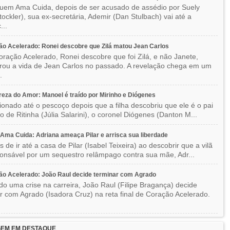
em Ama Cuida, depois de ser acusado de assédio por Suely
Stockler), sua ex-secretária, Ademir (Dan Stulbach) vai até a
...
o Acelerado: Ronei descobre que Zilá matou Jean Carlos
ração Acelerado, Ronei descobre que foi Zilá, e não Janete,
rou a vida de Jean Carlos no passado. A revelação chega em um
.
eza do Amor: Manoel é traído por Mirinho e Diógenes
ionado até o pescoço depois que a filha descobriu que ele é o pai
co de Ritinha (Júlia Salarini), o coronel Diógenes (Danton M...
ma Cuida: Adriana ameaça Pilar e arrisca sua liberdade
 de ir até a casa de Pilar (Isabel Teixeira) ao descobrir que a vilã
ponsável por um sequestro relâmpago contra sua mãe, Adr...
o Acelerado: João Raul decide terminar com Agrado
do uma crise na carreira, João Raul (Filipe Bragança) decide
r com Agrado (Isadora Cruz) na reta final de Coração Acelerado.
EM EM DESTAQUE