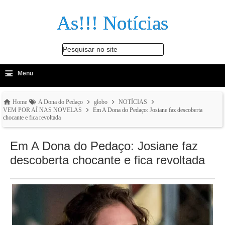
As!!! Notícias
Pesquisar no site
≡
-
Menu
🔍
Home
A Dona do Pedaço
globo
NOTÍCIAS
VEM POR AÍ NAS NOVELAS
Em A Dona do Pedaço: Josiane faz descoberta
chocante e fica revoltada
Em A Dona do Pedaço: Josiane faz
descoberta chocante e fica revoltada