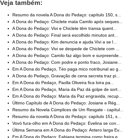
Veja também:
Resumo da novela A Dona do Pedaço: capítulo 150, s...
A Dona do Pedaço: Chiclete mata Camilo após seques...
A Dona do Pedaço: Vivi e Chiclete têm transa quent...
A Dona do Pedaço: Final será escolhido minutos ant...
A Dona do Pedaço: Kim denuncia e ajuda Vivi a se l...
A Dona do Pedaço: Vivi se despede de Chiclete com ...
A Dona do Pedaço: Camilo faz algo bom e surpreende...
A Dona do Pedaço: Com podre e ponto fraco, Josiane...
Em A Dona do Pedaço, Téo paga mico notribunal ao g...
A Dona do Pedaço, Gravação de cena secreta traz pi...
Em A Dona do Pedaço, Paolla Oliveira fica loira pa...
Em A Dona do Pedaço, Maria da Paz dá golpe de sort...
Em A Dona do Pedaço: Maria da Paz engravida, recup...
Último Capítulo de A Dona do Pedaço: Josiane e Rég...
Resumo da Novela Cúmplices de Um Resgate - capítul...
Resumo da novela A Dona do Pedaço: capítulo 151, s...
Vovó fura-olho em A Dona do Pedaço: Evelina se con...
Última Semana em A Dona do Pedaço: Antero larga Ev...
Em A Dona do Pedaço: Fabiana termina como freira e...