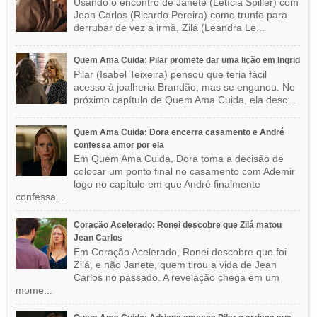
Usando o encontro de Janete (Letícia Spiller) com
Jean Carlos (Ricardo Pereira) como trunfo para
derrubar de vez a irmã, Zilá (Leandra Le...
Quem Ama Cuida: Pilar promete dar uma lição em Ingrid
Pilar (Isabel Teixeira) pensou que teria fácil
acesso à joalheria Brandão, mas se enganou. No
próximo capítulo de Quem Ama Cuida, ela desc...
Quem Ama Cuida: Dora encerra casamento e André
confessa amor por ela
Em Quem Ama Cuida, Dora toma a decisão de
colocar um ponto final no casamento com Ademir
logo no capítulo em que André finalmente
confessa...
Coração Acelerado: Ronei descobre que Zilá matou
Jean Carlos
Em Coração Acelerado, Ronei descobre que foi
Zilá, e não Janete, quem tirou a vida de Jean
Carlos no passado. A revelação chega em um
mome...