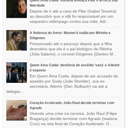
Quem Ama Cuida: Adriana ameaça Pilar e arrisca sua
liberdade
Depois de ir até a casa de Pilar (Isabel Teixeira)
ao descobrir que a vilã foi responsável por um
sequestro relâmpago contra sua mãe, Adr...
A Nobreza do Amor: Manoel é traído por Mirinho e
Diógenes
Pressionado até o pescoço depois que a filha
descobriu que ele é o pai biológico de Ritinha
(Júlia Salarini), o coronel Diógenes (Danton M...
Quem Ama Cuida: denúncia de assédio 'vaza' e Ademir
é exposto
Em Quem Ama Cuida, depois de ser acusado de
assédio por Suely (Julia Stockler), sua ex-
secretária, Ademir (Dan Stulbach) vai até a
delegac...
Coração Acelerado: João Raul decide terminar com
Agrado
Vivendo uma crise na carreira, João Raul (Filipe
Bragança) decide terminar com Agrado (Isadora
Cruz) na reta final de Coração Acelerado. O...