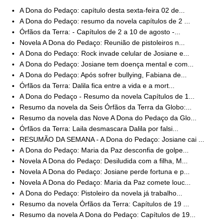
A Dona do Pedaço: capítulo desta sexta-feira 02 de...
A Dona do Pedaço: resumo da novela capítulos de 2 ...
Órfãos da Terra: - Capítulos de 2 a 10 de agosto -...
Novela A Dona do Pedaço: Reunião de pistoleiros n...
A Dona do Pedaço: Rock invade celular de Josiane e...
A Dona do Pedaço: Josiane tem doença mental e com...
A Dona do Pedaço: Após sofrer bullying, Fabiana de...
Órfãos da Terra: Dalila fica entre a vida e a mort...
A Dona do Pedaço - Resumo da novela Capítulos de 1...
Resumo da novela da Seis Órfãos da Terra da Globo:...
Resumo da novela das Nove A Dona do Pedaço da Glo...
Órfãos da Terra: Laila desmascara Dalila por falsi...
RESUMÃO DA SEMANA - A Dona do Pedaço: Josiane cai ...
A Dona do Pedaço: Maria da Paz desconfia de golpe...
Novela A Dona do Pedaço: Desiludida com a filha, M...
Novela A Dona do Pedaço: Josiane perde fortuna e p...
Novela A Dona do Pedaço: Maria da Paz comete louc...
A Dona do Pedaço: Pistoleiro da novela já trabalho...
Resumo da novela Órfãos da Terra: Capítulos de 19 ...
Resumo da novela A Dona do Pedaço: Capítulos de 19...