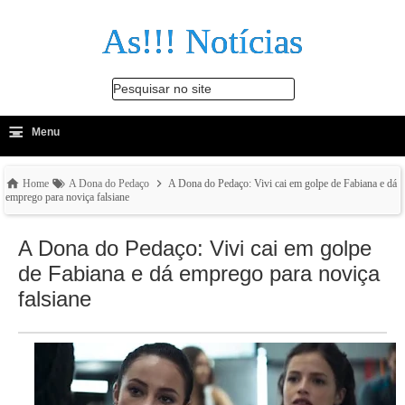
As!!! Notícias
Pesquisar no site
≡
-
Menu
🔍
Home
A Dona do Pedaço
A Dona do Pedaço: Vivi cai em golpe de Fabiana e dá
emprego para noviça falsiane
A Dona do Pedaço: Vivi cai em golpe
de Fabiana e dá emprego para noviça
falsiane