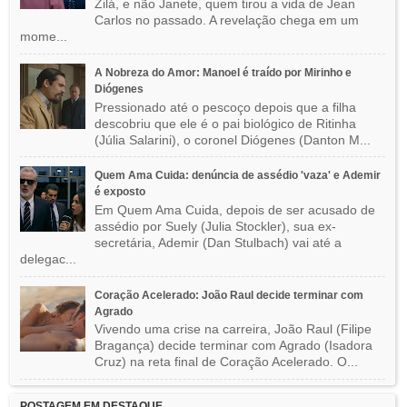
Zilá, e não Janete, quem tirou a vida de Jean
Carlos no passado. A revelação chega em um
mome...
A Nobreza do Amor: Manoel é traído por Mirinho e
Diógenes
Pressionado até o pescoço depois que a filha
descobriu que ele é o pai biológico de Ritinha
(Júlia Salarini), o coronel Diógenes (Danton M...
Quem Ama Cuida: denúncia de assédio 'vaza' e Ademir
é exposto
Em Quem Ama Cuida, depois de ser acusado de
assédio por Suely (Julia Stockler), sua ex-
secretária, Ademir (Dan Stulbach) vai até a
delegac...
Coração Acelerado: João Raul decide terminar com
Agrado
Vivendo uma crise na carreira, João Raul (Filipe
Bragança) decide terminar com Agrado (Isadora
Cruz) na reta final de Coração Acelerado. O...
POSTAGEM EM DESTAQUE