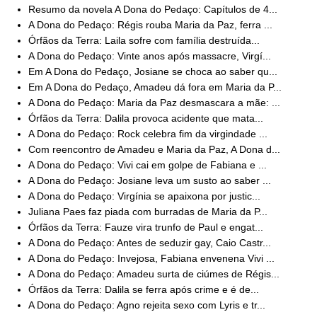
Resumo da novela A Dona do Pedaço: Capítulos de 4...
A Dona do Pedaço: Régis rouba Maria da Paz, ferra ...
Órfãos da Terra: Laila sofre com família destruída...
A Dona do Pedaço: Vinte anos após massacre, Virgí...
Em A Dona do Pedaço, Josiane se choca ao saber qu...
Em A Dona do Pedaço, Amadeu dá fora em Maria da P...
A Dona do Pedaço: Maria da Paz desmascara a mãe: ...
Órfãos da Terra: Dalila provoca acidente que mata...
A Dona do Pedaço: Rock celebra fim da virgindade ...
Com reencontro de Amadeu e Maria da Paz, A Dona d...
A Dona do Pedaço: Vivi cai em golpe de Fabiana e ...
A Dona do Pedaço: Josiane leva um susto ao saber ...
A Dona do Pedaço: Virgínia se apaixona por justic...
Juliana Paes faz piada com burradas de Maria da P...
Órfãos da Terra: Fauze vira trunfo de Paul e engat...
A Dona do Pedaço: Antes de seduzir gay, Caio Castr...
A Dona do Pedaço: Invejosa, Fabiana envenena Vivi ...
A Dona do Pedaço: Amadeu surta de ciúmes de Régis...
Órfãos da Terra: Dalila se ferra após crime e é de...
A Dona do Pedaço: Agno rejeita sexo com Lyris e tr...