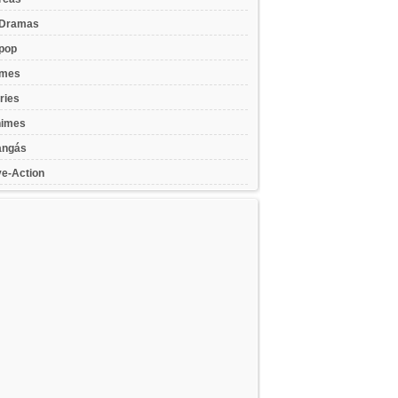
Dramas
pop
lmes
ries
imes
ngás
ve-Action