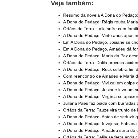
Veja também:
Resumo da novela A Dona do Pedaço: 
A Dona do Pedaço: Régis rouba Maria d
Órfãos da Terra: Laila sofre com famíli
A Dona do Pedaço: Vinte anos após ma
Em A Dona do Pedaço, Josiane se cho
Em A Dona do Pedaço, Amadeu dá fora
A Dona do Pedaço: Maria da Paz desm
Órfãos da Terra: Dalila provoca aciden
A Dona do Pedaço: Rock celebra fim da
Com reencontro de Amadeu e Maria da
A Dona do Pedaço: Vivi cai em golpe d
A Dona do Pedaço: Josiane leva um su
A Dona do Pedaço: Virgínia se apaixona
Juliana Paes faz piada com burradas d
Órfãos da Terra: Fauze vira trunfo de 
A Dona do Pedaço: Antes de seduzir ga
A Dona do Pedaço: Invejosa, Fabiana e
A Dona do Pedaço: Amadeu surta de c
Órfãos da Terra: Dalila se ferra após c