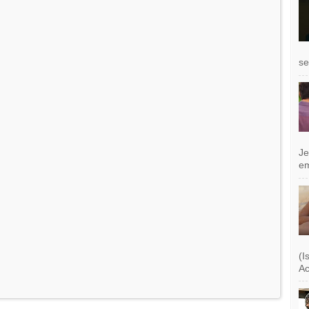
se
Je
e
(I
Ac