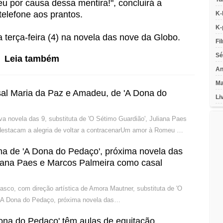
 por causa dessa mentira!", concluirá a
telefone aos prantos.
K-
K-
a terça-feira (4) na novela das nove da Globo.
Fi
Sé
Leia também
An
Ma
al Maria da Paz e Amadeu, de 'A Dona do
Li
va novela das 9, substituta de 'O Sétimo Guardião', Juliana Paes
destacam a alegria de voltar a contracenarUm amor à Romeu …
ma de 'A Dona do Pedaço', próxima novela das
liana Paes e Marcos Palmeira como casal
asco, com direção artística de Amora Mautner, substituta de 'O
noA Dona do Pedaço, próxima novela das…
ona do Pedaço' têm aulas de equitação