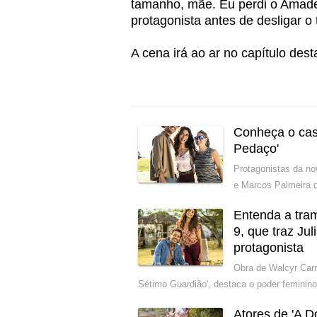
tamanho, mãe. Eu perdi o Amadeu
protagonista antes de desligar o 
A cena irá ao ar no capítulo dest
Conheça o cas
Pedaço'
Protagonistas da no
e Marcos Palmeira 
Entenda a tra
9, que traz Ju
protagonista
Obra de Walcyr Carr
Sétimo Guardião', destaca o poder femini
Atores de 'A D