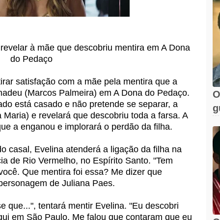
i revelar à mãe que descobriu mentira em A Dona
do Pedaço
tirar satisfação com a mãe pela mentira que a
madeu (Marcos Palmeira) em A Dona do Pedaço.
O
do está casado e não pretende se separar, a
g
a Maria) e revelará que descobriu toda a farsa. A
e
ue a enganou e implorará o perdão da filha.
 casal, Evelina atenderá a ligação da filha na
tícia de Rio Vermelho, no Espírito Santo. "Tem
você. Que mentira foi essa? Me dizer que
 personagem de Juliana Paes.
 que...", tentará mentir Evelina. "Eu descobri
 aqui em São Paulo. Me falou que contaram que eu