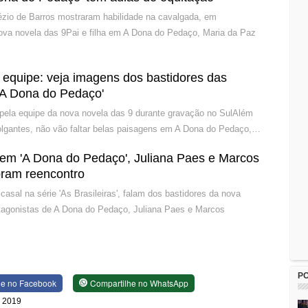
zio de Barros mostraram habilidade na cavalgada, em
ova novela das 9Pai e filha em A Dona do Pedaço, Maria da Paz
 equipe: veja imagens dos bastidores das
'A Dona do Pedaço'
s pela equipe da nova novela das 9 durante gravação no SulAlém
lgantes, não vão faltar belas paisagens em A Dona do Pedaço,…
 em 'A Dona do Pedaço', Juliana Paes e Marcos
bram reencontro
casal na série 'As Brasileiras', falam dos bastidores da nova
tagonistas de A Dona do Pedaço, Juliana Paes e Marcos
P
he no Facebook
Compartilhe no WhatsApp
e 2019