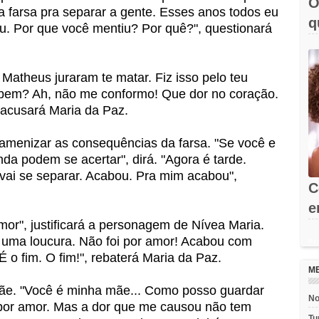
O
 farsa pra separar a gente. Esses anos todos eu
q
u. Por que você mentiu? Por quê?", questionará
e
 Matheus juraram te matar. Fiz isso pelo teu
 bem? Ah, não me conformo! Que dor no coração.
 acusará Maria da Paz.
á amenizar as consequências da farsa. "Se você e
nda podem se acertar", dirá. "Agora é tarde.
vai se separar. Acabou. Pra mim acabou",
C
e
 amor", justificará a personagem de Nívea Maria.
s
 uma loucura. Não foi por amor! Acabou com
Rec
É o fim. O fim!", rebaterá Maria da Paz.
M
 mãe. "Você é minha mãe... Como posso guardar
No
 por amor. Mas a dor que me causou não tem
Tu