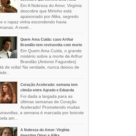
Em A Nobreza do Amor, Virgínia
descobre que Mirinho está
apaixonado por Alika, segredo
e o rapaz vinha escondendo havia
manas. A revel...
Quem Ama Cuida: caso Arthur
Brandão tem reviravolta com morte
Em Quem Ama Cuida, o grande
mistério sobre a morte de Arthur
Brandão (Antonio Fagundes)
tá de volta! Na verdade, nunca deixou de
stir...
Coração Acelerado: semana tem
climão entre Agrado e Eduarda
Foi dada a largada para as
últimas semanas de Coração
Acelerado! Prometendo muitas
viravoltas, a semana é marcada por boicote
pela am...
A Nobreza do Amor: Virgínia
investiga Omar e Alika