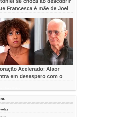
toniel se choca ao descobrir
ue Francesca é mãe de Joel
m...
oração Acelerado: Alaor
ntra em desespero com o
umiço da arma!
ent Posts Widget
ENU
velas
rcas