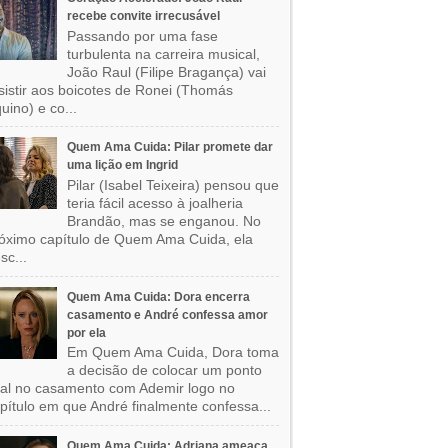
recebe convite irrecusável
Passando por uma fase
turbulenta na carreira musical,
João Raul (Filipe Bragança) vai
sistir aos boicotes de Ronei (Thomás
uino) e co...
Quem Ama Cuida: Pilar promete dar
uma lição em Ingrid
Pilar (Isabel Teixeira) pensou que
teria fácil acesso à joalheria
Brandão, mas se enganou. No
óximo capítulo de Quem Ama Cuida, ela
sc...
Quem Ama Cuida: Dora encerra
casamento e André confessa amor
por ela
Em Quem Ama Cuida, Dora toma
a decisão de colocar um ponto
nal no casamento com Ademir logo no
pítulo em que André finalmente confessa...
Quem Ama Cuida: Adriana ameaça