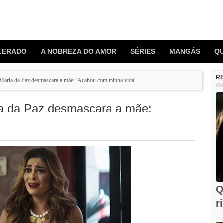
LERADO
A NOBREZA DO AMOR
SÉRIES
MANGÁS
Q
R
Maria da Paz desmascara a mãe: 'Acabou com minha vida'
a da Paz desmascara a mãe:
Q
r
F