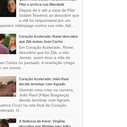
Pilar e arrisca sua liberdade
Depois de ir até a casa de Pilar
(Isabel Teixeira) ao descobrir que
a vilã foi responsável por um
questro relâmpago contra sua mãe, Adr...
Coração Acelerado: Ronei descobre
que Zilá matou Jean Carlos
Em Coração Acelerado, Ronei
descobre que foi Zilá, e não
Janete, quem tirou a vida de
an Carlos no passado. A revelação chega
m um mome...
Coração Acelerado: João Raul
decide terminar com Agrado
Vivendo uma crise na carreira,
João Raul (Filipe Bragança)
decide terminar com Agrado
sadora Cruz) na reta final de Coração
elerado. O...
A Nobreza do Amor: Virgínia
descobre que Mirinho ama Alika