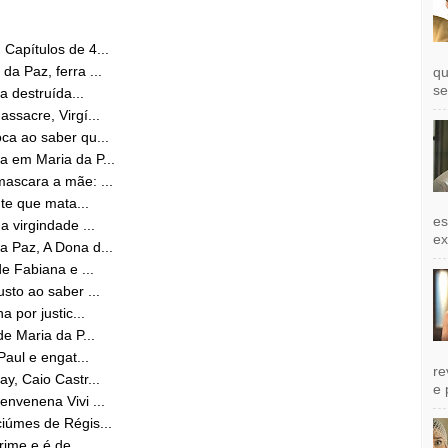
Capítulos de 4...
a Paz, ferra ...
qu
se
a destruída...
ssacre, Virgí...
ca ao saber qu...
 em Maria da P...
ascara a mãe: ...
te que mata...
es
 virgindade ...
exi
 Paz, A Dona d...
e Fabiana e ...
sto ao saber ...
 por justic...
e Maria da P...
Paul e engat...
re
y, Caio Castr...
e 
nvenena Vivi ...
iúmes de Régis...
rime e é de...