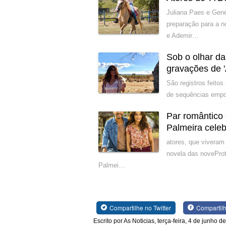
Juliana Paes e Gené
preparação para a n
e Ademir…
Sob o olhar da
gravações de 
São registros feito
de sequências empo
Par romântico
Palmeira cele
atores, que viveram 
novela das novePro
Palmei…
Compartilhe no Twitter
Compartil
Escrito por As Noticias, terça-feira, 4 de junho d