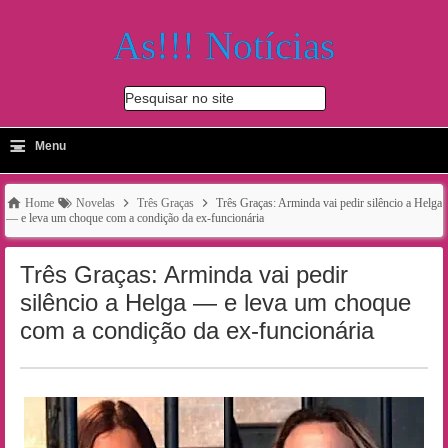
As!!! Notícias
Pesquisar no site
≡
-
Menu
🔍
Home
Novelas
Três Graças
Três Graças: Arminda vai pedir silêncio a Helga
— e leva um choque com a condição da ex-funcionária
Três Graças: Arminda vai pedir
silêncio a Helga — e leva um choque
com a condição da ex-funcionária