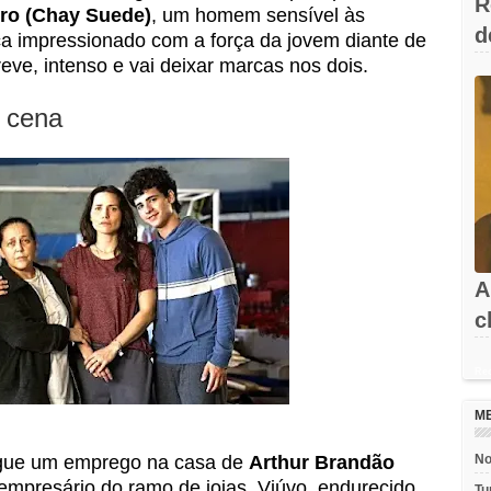
R
ro (Chay Suede)
, um homem sensível às
d
a impressionado com a força da jovem diante de
V
reve, intenso e vai deixar marcas nos dois.
 cena
A
c
l
Rec
M
egue um emprego na casa de
Arthur Brandão
No
empresário do ramo de joias. Viúvo, endurecido
Tu