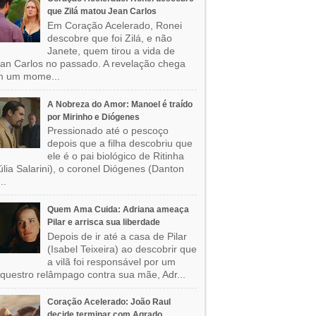
que Zilá matou Jean Carlos
Em Coração Acelerado, Ronei
descobre que foi Zilá, e não
Janete, quem tirou a vida de
an Carlos no passado. A revelação chega
m um mome...
A Nobreza do Amor: Manoel é traído
por Mirinho e Diógenes
Pressionado até o pescoço
depois que a filha descobriu que
ele é o pai biológico de Ritinha
úlia Salarini), o coronel Diógenes (Danton
..
Quem Ama Cuida: Adriana ameaça
Pilar e arrisca sua liberdade
Depois de ir até a casa de Pilar
(Isabel Teixeira) ao descobrir que
a vilã foi responsável por um
questro relâmpago contra sua mãe, Adr...
Coração Acelerado: João Raul
decide terminar com Agrado