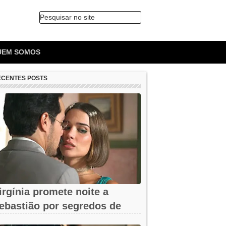
Pesquisar no site
🔍
UEM SOMOS
ECENTES POSTS
irgínia promete noite a
ebastião por segredos de
mar em A...