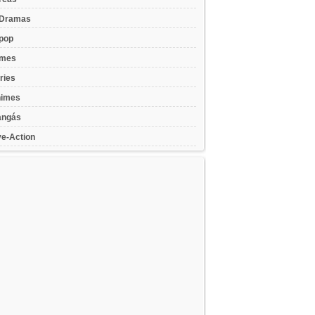
Dramas
pop
lmes
ries
imes
ngás
ve-Action