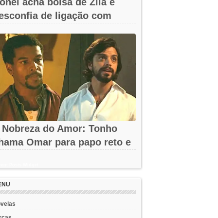
onei acha bolsa de Zilá e
esconfia de ligação com
erônica em...
 Nobreza do Amor: Tonho
hama Omar para papo reto e
eva...
ent Posts Widget
ENU
velas
rcas