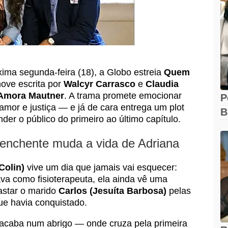
ima segunda-feira (18), a Globo estreia
Quem
nove escrita por
Walcyr Carrasco
e
Claudia
Amora Mautner
. A trama promete emocionar
P
amor e justiça — e já de cara entrega um plot
B
nder o público do primeiro ao último capítulo.
e
enchente muda a vida de Adriana
Colin)
vive um dia que jamais vai esquecer:
ava como fisioterapeuta, ela ainda vê uma
astar o marido
Carlos (Jesuíta Barbosa)
pelas
ue havia conquistado.
acaba num abrigo — onde cruza pela primeira