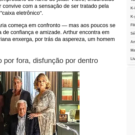
r convive com a sensação de ser tratado pela
K-
caixa eletrônico".
K-
onária começa em confronto — mas aos poucos se
Fi
 de confiança e amizade. Arthur encontra em
Sé
riana enxerga, por trás da aspereza, um homem
An
Ma
 por fora, disfunção por dentro
Li