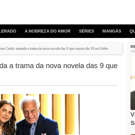
LERADO
A NOBREZA DO AMOR
SÉRIES
MANGÁS
Q
R
a Cuida: entenda a trama da nova novela das 9 que estreia dia 18 na Globo
a a trama da nova novela das 9 que
V
S
O