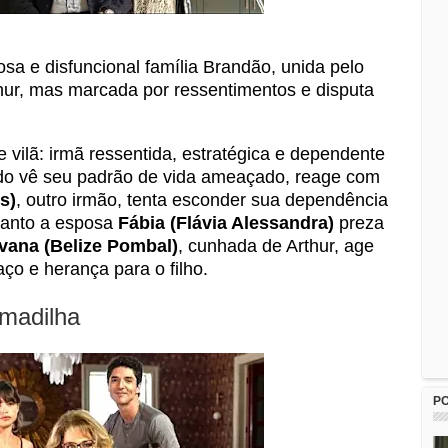
sa e disfuncional família Brandão, unida pelo
hur, mas marcada por ressentimentos e disputa
 vilã: irmã ressentida, estratégica e dependente
do vê seu padrão de vida ameaçado, reage com
s)
, outro irmão, tenta esconder sua dependência
uanto a esposa
Fábia (Flávia Alessandra)
preza
lvana (Belize Pombal)
, cunhada de Arthur, age
aço e herança para o filho.
madilha
P