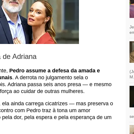
Je
e
a de Adriana
nte,
Pedro assume a defesa da amada e
(J
unais
. A derrota no julgamento sela o
M.
dois. Adriana passa seis anos presa — e mesmo
força ao cuidar de outras mulheres.
, ela ainda carrega cicatrizes — mas preserva o
contro com Pedro traz à tona um amor
se
 pela dor, pela espera e pela esperança de um