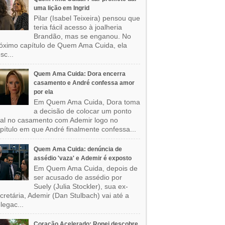
uma lição em Ingrid
Pilar (Isabel Teixeira) pensou que
teria fácil acesso à joalheria
Brandão, mas se enganou. No
óximo capítulo de Quem Ama Cuida, ela
sc...
Quem Ama Cuida: Dora encerra
casamento e André confessa amor
por ela
Em Quem Ama Cuida, Dora toma
a decisão de colocar um ponto
nal no casamento com Ademir logo no
pítulo em que André finalmente confessa...
Quem Ama Cuida: denúncia de
assédio 'vaza' e Ademir é exposto
Em Quem Ama Cuida, depois de
ser acusado de assédio por
Suely (Julia Stockler), sua ex-
cretária, Ademir (Dan Stulbach) vai até a
legac...
Coração Acelerado: Ronei descobre