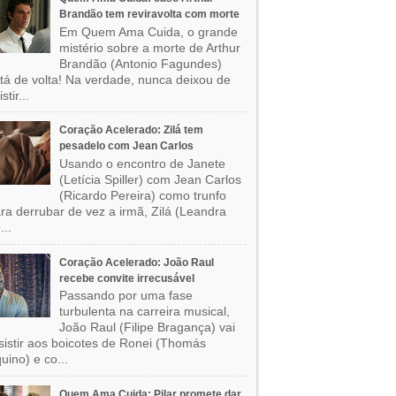
Brandão tem reviravolta com morte
Em Quem Ama Cuida, o grande
mistério sobre a morte de Arthur
Brandão (Antonio Fagundes)
tá de volta! Na verdade, nunca deixou de
stir...
Coração Acelerado: Zilá tem
pesadelo com Jean Carlos
Usando o encontro de Janete
(Letícia Spiller) com Jean Carlos
(Ricardo Pereira) como trunfo
ra derrubar de vez a irmã, Zilá (Leandra
...
Coração Acelerado: João Raul
recebe convite irrecusável
Passando por uma fase
turbulenta na carreira musical,
João Raul (Filipe Bragança) vai
sistir aos boicotes de Ronei (Thomás
uino) e co...
Quem Ama Cuida: Pilar promete dar