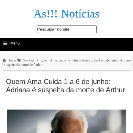
As!!! Notícias
Pesquisar no site
≡
-
Menu
🔍
Home
Novelas
Quem Ama Cuida
Quem Ama Cuida 1 a 6 de junho: Adriana
é suspeita da morte de Arthur
Quem Ama Cuida 1 a 6 de junho:
Adriana é suspeita da morte de Arthur