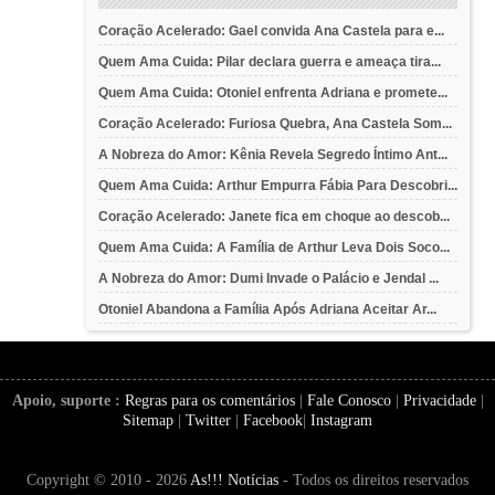
Coração Acelerado: Gael convida Ana Castela para e...
Quem Ama Cuida: Pilar declara guerra e ameaça tira...
Quem Ama Cuida: Otoniel enfrenta Adriana e promete...
Coração Acelerado: Furiosa Quebra, Ana Castela Som...
A Nobreza do Amor: Kênia Revela Segredo Íntimo Ant...
Quem Ama Cuida: Arthur Empurra Fábia Para Descobri...
Coração Acelerado: Janete fica em choque ao descob...
Quem Ama Cuida: A Família de Arthur Leva Dois Soco...
A Nobreza do Amor: Dumi Invade o Palácio e Jendal ...
Otoniel Abandona a Família Após Adriana Aceitar Ar...
Apoio, suporte :
Regras para os comentários
|
Fale Conosco
|
Privacidade
|
Sitemap
|
Twitter
|
Facebook
|
Instagram
Copyright © 2010 - 2026
As!!! Notícias
- Todos os direitos reservados