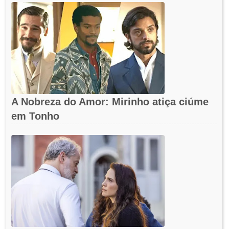
A Nobreza do Amor: Mirinho atiça ciúme
em Tonho