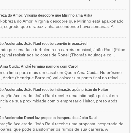
eza do Amor: Virgínia descobre que Mirinho ama Alika
Nobreza do Amor, Virgínia descobre que Mirinho está apaixonado
ka, segredo que o rapaz vinha escondendo havia semanas. A
o Acelerado: João Raul recebe convite irrecusável
ndo por uma fase turbulenta na carreira musical, João Raul (Filipe
a) vai resistir aos boicotes de Ronei (Thomás Aquino) e co...
Ama Cuida: André termina namoro com Carol
im da linha para mais um casal em Quem Ama Cuida. No próximo
o, André (Henrique Barreira) vai colocar um ponto final no relaci...
o Acelerado: João Raul recebe intimação após prisão de Heitor
ração Acelerado, João Raul recebe uma intimação policial em
ncia de sua proximidade com o empresário Heitor, preso após
.
o Acelerado: Ronei faz proposta inesperada a João Raul
ração Acelerado, João Raul recebe uma proposta inesperada de
oares, que pode transformar os rumos de sua carreira. A