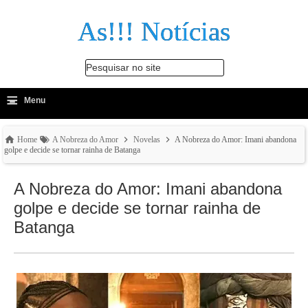
As!!! Notícias
Pesquisar no site
≡
-
Menu
🔍
Home
A Nobreza do Amor
Novelas
A Nobreza do Amor: Imani abandona
golpe e decide se tornar rainha de Batanga
A Nobreza do Amor: Imani abandona
golpe e decide se tornar rainha de
Batanga