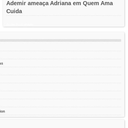
Ademir ameaça Adriana em Quem Ama
Cuida
Recent Posts Widget
as
ion