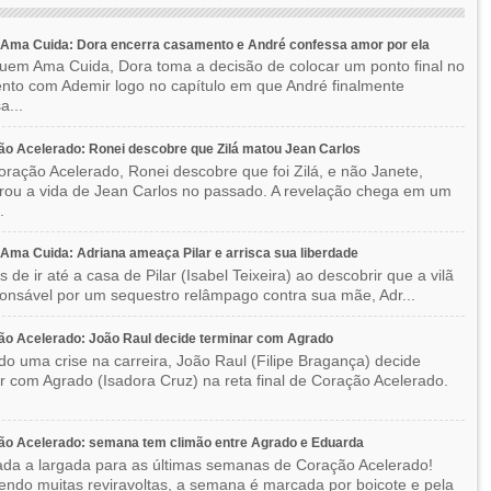
Ama Cuida: Dora encerra casamento e André confessa amor por ela
em Ama Cuida, Dora toma a decisão de colocar um ponto final no
to com Ademir logo no capítulo em que André finalmente
a...
o Acelerado: Ronei descobre que Zilá matou Jean Carlos
ração Acelerado, Ronei descobre que foi Zilá, e não Janete,
rou a vida de Jean Carlos no passado. A revelação chega em um
.
ma Cuida: Adriana ameaça Pilar e arrisca sua liberdade
 de ir até a casa de Pilar (Isabel Teixeira) ao descobrir que a vilã
ponsável por um sequestro relâmpago contra sua mãe, Adr...
o Acelerado: João Raul decide terminar com Agrado
do uma crise na carreira, João Raul (Filipe Bragança) decide
r com Agrado (Isadora Cruz) na reta final de Coração Acelerado.
ão Acelerado: semana tem climão entre Agrado e Eduarda
ada a largada para as últimas semanas de Coração Acelerado!
ndo muitas reviravoltas, a semana é marcada por boicote e pela