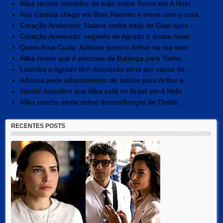
Alika recebe conselho da mãe sobre Tonho em A Nobr...
Ana Castela chega em Bom Retorno e mexe com o cora...
Coração Acelerado: Naiane rouba beijo de Gael após...
Coração Acelerado: segredo de Agrado é quase revel...
Quem Ama Cuida: Adriana socorre Arthur na rua sem ...
Alika revela que é princesa de Batanga para Tonho ...
Leandro e Agrado têm discussão séria por causa de ...
Adriana pede adiantamento de salário para Arthur e...
Jendal descobre que Alika está no Brasil em A Nobr...
Alika recebe alerta sobre desconfianças de Onildo ...
RECENTES POSTS