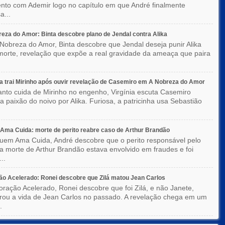
to com Ademir logo no capítulo em que André finalmente
a...
eza do Amor: Binta descobre plano de Jendal contra Alika
Nobreza do Amor, Binta descobre que Jendal deseja punir Alika
orte, revelação que expõe a real gravidade da ameaça que paira
ia trai Mirinho após ouvir revelação de Casemiro em A Nobreza do Amor
nto cuida de Mirinho no engenho, Virgínia escuta Casemiro
 a paixão do noivo por Alika. Furiosa, a patricinha usa Sebastião
ma Cuida: morte de perito reabre caso de Arthur Brandão
em Ama Cuida, André descobre que o perito responsável pelo
a morte de Arthur Brandão estava envolvido em fraudes e foi
..
o Acelerado: Ronei descobre que Zilá matou Jean Carlos
ração Acelerado, Ronei descobre que foi Zilá, e não Janete,
rou a vida de Jean Carlos no passado. A revelação chega em um
.