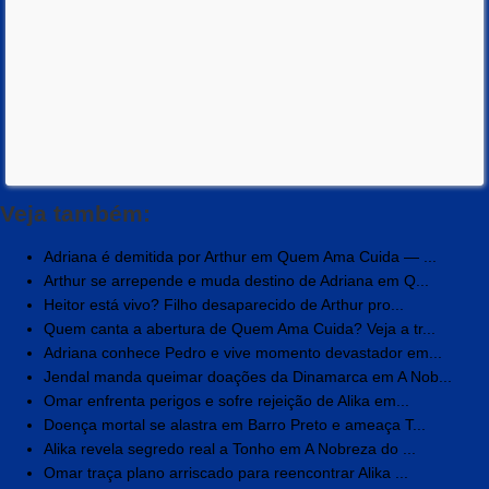
Veja também:
Adriana é demitida por Arthur em Quem Ama Cuida — ...
Arthur se arrepende e muda destino de Adriana em Q...
Heitor está vivo? Filho desaparecido de Arthur pro...
Quem canta a abertura de Quem Ama Cuida? Veja a tr...
Adriana conhece Pedro e vive momento devastador em...
Jendal manda queimar doações da Dinamarca em A Nob...
Omar enfrenta perigos e sofre rejeição de Alika em...
Doença mortal se alastra em Barro Preto e ameaça T...
Alika revela segredo real a Tonho em A Nobreza do ...
Omar traça plano arriscado para reencontrar Alika ...