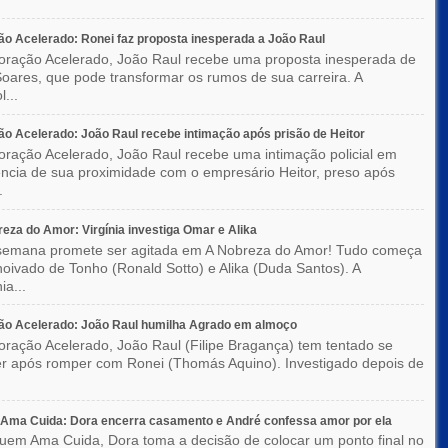
o Acelerado: Ronei faz proposta inesperada a João Raul
ração Acelerado, João Raul recebe uma proposta inesperada de
oares, que pode transformar os rumos de sua carreira. A
l...
o Acelerado: João Raul recebe intimação após prisão de Heitor
ração Acelerado, João Raul recebe uma intimação policial em
ncia de sua proximidade com o empresário Heitor, preso após
.
eza do Amor: Virgínia investiga Omar e Alika
semana promete ser agitada em A Nobreza do Amor! Tudo começa
oivado de Tonho (Ronald Sotto) e Alika (Duda Santos). A
ia...
ão Acelerado: João Raul humilha Agrado em almoço
ração Acelerado, João Raul (Filipe Bragança) tem tentado se
r após romper com Ronei (Thomás Aquino). Investigado depois de
Ama Cuida: Dora encerra casamento e André confessa amor por ela
em Ama Cuida, Dora toma a decisão de colocar um ponto final no