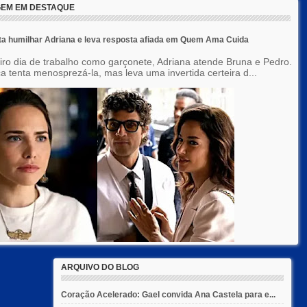
EM EM DESTAQUE
ta humilhar Adriana e leva resposta afiada em Quem Ama Cuida
iro dia de trabalho como garçonete, Adriana atende Bruna e Pedro.
a tenta menosprezá-la, mas leva uma invertida certeira d...
ARQUIVO DO BLOG
Coração Acelerado: Gael convida Ana Castela para e...