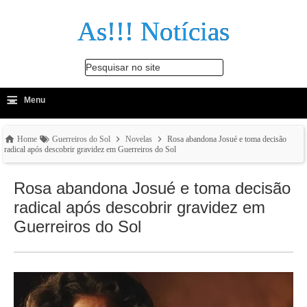
As!!! Notícias
Pesquisar no site
≡
-
Menu
🔍
Home
Guerreiros do Sol
Novelas
Rosa abandona Josué e toma decisão
radical após descobrir gravidez em Guerreiros do Sol
Rosa abandona Josué e toma decisão
radical após descobrir gravidez em
Guerreiros do Sol