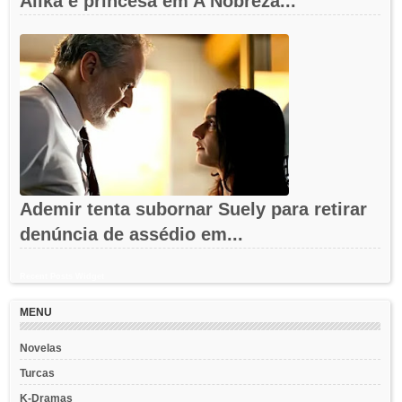
Alika é princesa em A Nobreza...
Ademir tenta subornar Suely para retirar
denúncia de assédio em...
Recent Posts Widget
MENU
Novelas
Turcas
K-Dramas