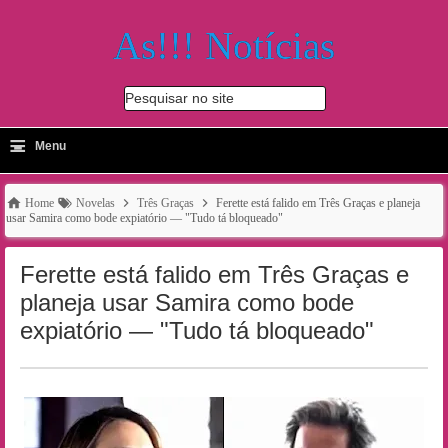
As!!! Notícias
Pesquisar no site
≡
-
Menu
🔍
Home
Novelas
Três Graças
Ferette está falido em Três Graças e planeja
usar Samira como bode expiatório — "Tudo tá bloqueado"
Ferette está falido em Três Graças e
planeja usar Samira como bode
expiatório — "Tudo tá bloqueado"