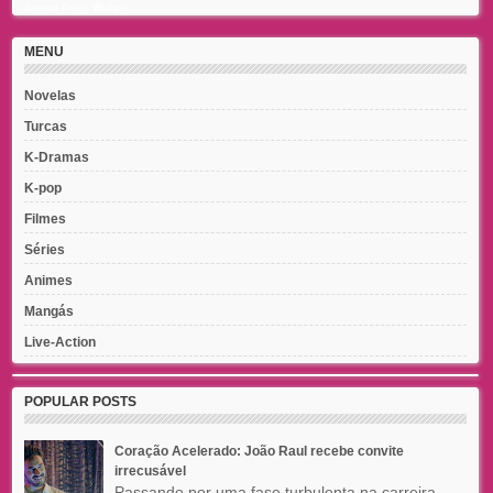
Recent Posts Widget
MENU
Novelas
Turcas
K-Dramas
K-pop
Filmes
Séries
Animes
Mangás
Live-Action
POPULAR POSTS
Coração Acelerado: João Raul recebe convite
irrecusável
Passando por uma fase turbulenta na carreira