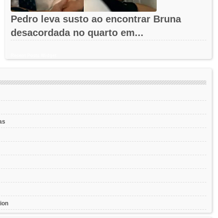
Pedro leva susto ao encontrar Bruna
desacordada no quarto em...
Recent Posts Widget
as
ion