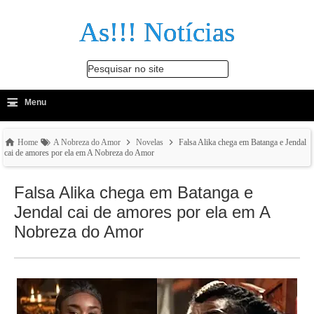
As!!! Notícias
Pesquisar no site
≡
-
Menu
🔍
Home
A Nobreza do Amor
Novelas
Falsa Alika chega em Batanga e Jendal
cai de amores por ela em A Nobreza do Amor
Falsa Alika chega em Batanga e
Jendal cai de amores por ela em A
Nobreza do Amor