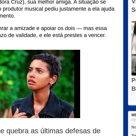
V
dora Cruz), sua melhor amiga. A situação se
 produtor musical pediu justamente a ela ajuda
S
mento.
O
nrar a amizade e apoiar os dois — mas essa
o de validade, e ele está prestes a vencer.
P
B
e
Rec
M
No
e quebra as últimas defesas de
Tu