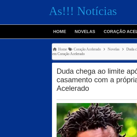
As!!! Notícias
HOME
NOVELAS
CORAÇÃO ACE
Home
Coração Acelerado
Novelas
Duda ch
em Coração Acelerado
Duda chega ao limite apó
casamento com a própri
Acelerado