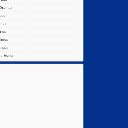
Dramas
pop
lmes
ries
imes
ngás
ve-Action