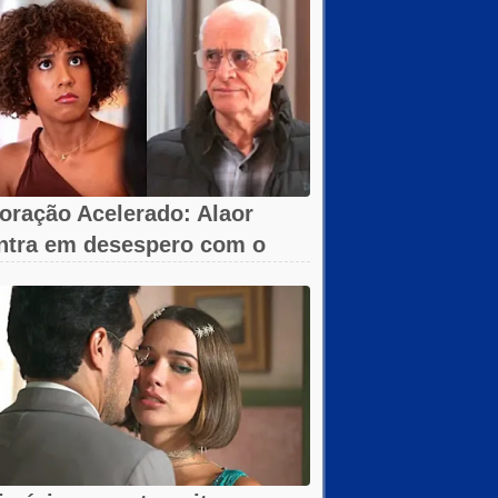
oração Acelerado: Alaor
ntra em desespero com o
umiço da arma!