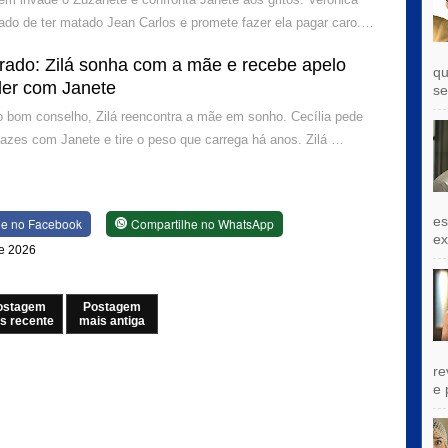
do de ter matado Jean Carlos e promete fazer ela pagar caro.…
rado: Zilá sonha com a mãe e recebe apelo
qu
der com Janete
se
 bom conselho, Zilá reencontra a mãe em sonho. Cecília pede
 pazes com Janete e tire o peso que carrega há anos. Zilá …
es
he no Facebook
Compartilhe no WhatsApp
exi
de 2026
ostagem
Postagem
s recente
mais antiga
re
e 