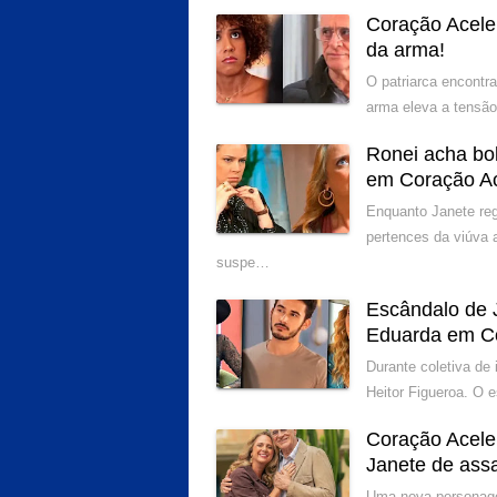
Coração Acele
da arma!
O patriarca encontr
arma eleva a tensão
Ronei acha bol
em Coração A
Enquanto Janete reg
pertences da viúva 
suspe…
Escândalo de 
Eduarda em C
Durante coletiva de
Heitor Figueroa. O 
Coração Acele
Janete de ass
Uma nova personagem