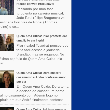
recebe convite irrecusável
Passando por uma fase
turbulenta na carreira musical,
João Raul (Filipe Bragança) vai
sistir aos boicotes de Ronei (Thomás
uino) e co...
Quem Ama Cuida: Pilar promete dar
uma lição em Ingrid
Pilar (Isabel Teixeira) pensou que
teria fácil acesso à joalheria
Brandão, mas se enganou. No
óximo capítulo de Quem Ama Cuida, ela
sc...
Quem Ama Cuida: Dora encerra
casamento e André confessa amor
por ela
Em Quem Ama Cuida, Dora toma
a decisão de colocar um ponto
nal no casamento com Ademir logo no
pítulo em que André finalmente confessa...
Quem Ama Cuida: Adriana ameaça