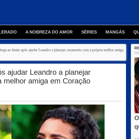
LERADO
A NOBREZA DO AMOR
SÉRIES
MANGÁS
Q
R
ega ao limite após ajudar Leandro a planejar casamento com a própria melhor amiga
s ajudar Leandro a planejar
a melhor amiga em Coração
O
q
e