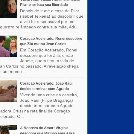
Pilar e arrisca sua liberdade
Depois de ir até a casa de Pilar
(Isabel Teixeira) ao descobrir que
a vilã foi responsável por um
questro relâmpago contra sua mãe, Adr...
Coração Acelerado: Ronei descobre
que Zilá matou Jean Carlos
Em Coração Acelerado, Ronei
descobre que foi Zilá, e não
Janete, quem tirou a vida de
an Carlos no passado. A revelação chega
m um mome...
Coração Acelerado: João Raul
decide terminar com Agrado
Vivendo uma crise na carreira,
João Raul (Filipe Bragança)
decide terminar com Agrado
sadora Cruz) na reta final de Coração
elerado. O...
A Nobreza do Amor: Virgínia
descobre que Mirinho ama Alika