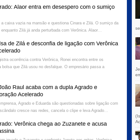
rado: Alaor entra em desespero com o sumiço
a a caixa vazia na mansão e questiona Cinara e Zilá. O sumiço da
se
 enquanto Zilá já anda perturbada com Verônica. Alaor…
sa de Zilá e desconfia de ligação com Verônica
celerado
istra ocorrência contra Verônica, Ronei encontra entre os
a bolsa que Zilá usou no desfalque. O empresário passa a
Je
e
João Raul acaba com a dupla Agrado e
oração Acelerado
 imprensa, Agrado e Eduarda são questionadas sobre ligação com
escândalo cresce nas redes, cancela o clipe e leva Agrado…
(I
Ac
rado: Verônica chega ao Zuzanete e acusa
assina
 invade o Zuzanete e confronta Janete aos gritos. Verônica