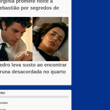
irgínia promete noite a
ebastião por segredos de
mar em A...
edro leva susto ao encontrar
runa desacordada no quarto
m...
ent Posts Widget
ENU
velas
rcas