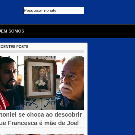
Pesquisar no site
🔍
UEM SOMOS
ECENTES POSTS
toniel se choca ao descobrir
ue Francesca é mãe de Joel
m...