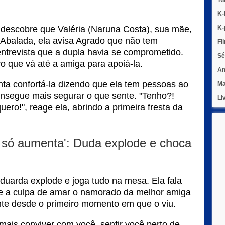
K-
escobre que Valéria (Naruna Costa), sua mãe,
K-
 Abalada, ela avisa Agrado que não tem
Fi
entrevista que a dupla havia se comprometido.
Sé
 que vá até a amiga para apoiá-la.
An
a confortá-la dizendo que ela tem pessoas ao
Ma
consegue mais segurar o que sente. "Tenho?!
Li
ero!", reage ela, abrindo a primeira fresta da
 só aumenta': Duda explode e choca
uarda explode e joga tudo na mesa. Ela fala
re a culpa de amar o namorado da melhor amiga
nte desde o primeiro momento em que o viu.
mais conviver com você, sentir você perto de