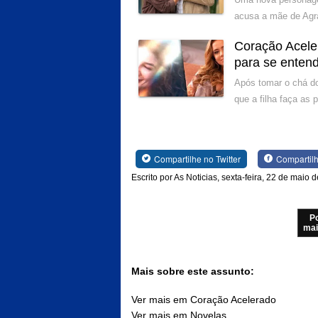
acusa a mãe de Agra
Coração Acele
para se enten
Após tomar o chá do
que a filha faça as
Compartilhe no Twitter
Compartil
Escrito por As Noticias, sexta-feira, 22 de maio 
P
mai
Mais sobre este assunto:
Ver mais em Coração Acelerado
Ver mais em Novelas