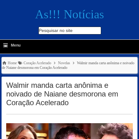
As!!! Notícias
Pesquisar no site
≡
-
Menu
🔍
Home
Coração Acelerado
Novelas
Walmir manda carta anônima e noivado
de Naiane desmorona em Coração Acelerado
Walmir manda carta anônima e
noivado de Naiane desmorona em
Coração Acelerado