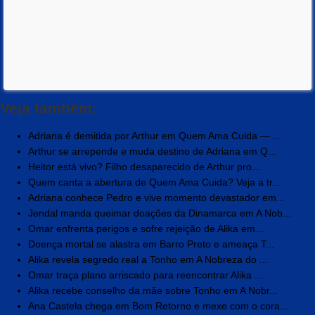
Veja também:
Adriana é demitida por Arthur em Quem Ama Cuida — ...
Arthur se arrepende e muda destino de Adriana em Q...
Heitor está vivo? Filho desaparecido de Arthur pro...
Quem canta a abertura de Quem Ama Cuida? Veja a tr...
Adriana conhece Pedro e vive momento devastador em...
Jendal manda queimar doações da Dinamarca em A Nob...
Omar enfrenta perigos e sofre rejeição de Alika em...
Doença mortal se alastra em Barro Preto e ameaça T...
Alika revela segredo real a Tonho em A Nobreza do ...
Omar traça plano arriscado para reencontrar Alika ...
Alika recebe conselho da mãe sobre Tonho em A Nobr...
Ana Castela chega em Bom Retorno e mexe com o cora...