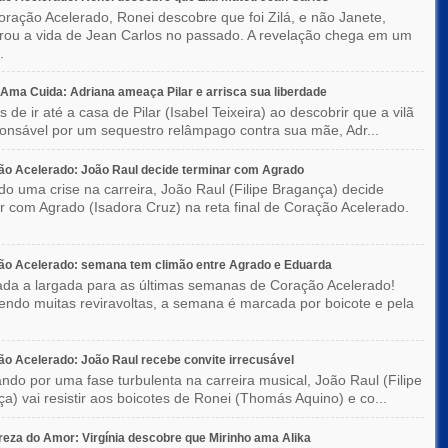
ração Acelerado, Ronei descobre que foi Zilá, e não Janete,
rou a vida de Jean Carlos no passado. A revelação chega em um
.
ma Cuida: Adriana ameaça Pilar e arrisca sua liberdade
 de ir até a casa de Pilar (Isabel Teixeira) ao descobrir que a vilã
ponsável por um sequestro relâmpago contra sua mãe, Adr...
o Acelerado: João Raul decide terminar com Agrado
do uma crise na carreira, João Raul (Filipe Bragança) decide
r com Agrado (Isadora Cruz) na reta final de Coração Acelerado.
ão Acelerado: semana tem climão entre Agrado e Eduarda
ada a largada para as últimas semanas de Coração Acelerado!
ndo muitas reviravoltas, a semana é marcada por boicote e pela
o Acelerado: João Raul recebe convite irrecusável
ndo por uma fase turbulenta na carreira musical, João Raul (Filipe
a) vai resistir aos boicotes de Ronei (Thomás Aquino) e co...
eza do Amor: Virgínia descobre que Mirinho ama Alika