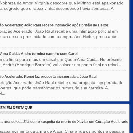
Nobreza do Amor, Virgínia descobre que Mirinho está apaixonado
ka, segredo que o rapaz vinha escondendo havia semanas. A
o Acelerado: João Raul recebe intimação após prisão de Heitor
ração Acelerado, João Raul recebe uma intimação policial em
ncia de sua proximidade com o empresário Heitor, preso após
.
Ama Cuida: André termina namoro com Carol
im da linha para mais um casal em Quem Ama Cuida. No próximo
o, André (Henrique Barreira) vai colocar um ponto final no relaci...
o Acelerado: Ronei faz proposta inesperada a João Raul
ração Acelerado, João Raul recebe uma proposta inesperada de
oares, que pode transformar os rumos de sua carreira. A
l...
EM EM DESTAQUE
 arma coloca Zilá como suspeita da morte de Xavier em Coração Acelerado
saparecimento da arma de Alaor, Cinara liga os pontos e passa a