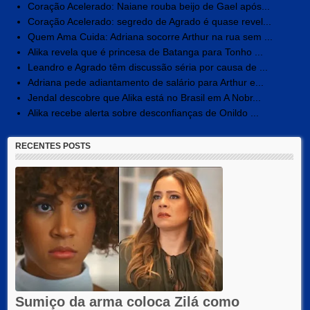
Coração Acelerado: Naiane rouba beijo de Gael após...
Coração Acelerado: segredo de Agrado é quase revel...
Quem Ama Cuida: Adriana socorre Arthur na rua sem ...
Alika revela que é princesa de Batanga para Tonho ...
Leandro e Agrado têm discussão séria por causa de ...
Adriana pede adiantamento de salário para Arthur e...
Jendal descobre que Alika está no Brasil em A Nobr...
Alika recebe alerta sobre desconfianças de Onildo ...
RECENTES POSTS
Sumiço da arma coloca Zilá como