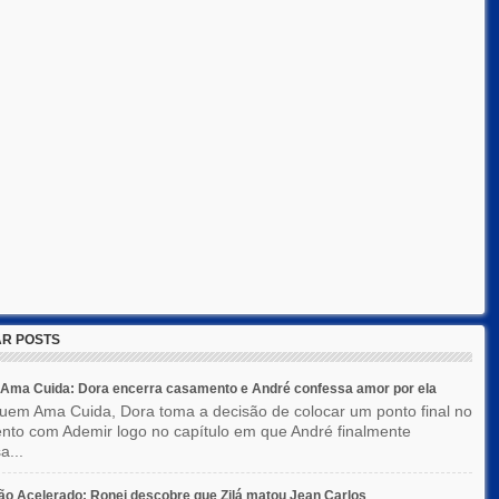
R POSTS
Ama Cuida: Dora encerra casamento e André confessa amor por ela
em Ama Cuida, Dora toma a decisão de colocar um ponto final no
to com Ademir logo no capítulo em que André finalmente
a...
o Acelerado: Ronei descobre que Zilá matou Jean Carlos