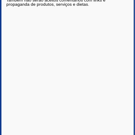
Também não serão aceitos comentários com links e
propaganda de produtos, serviços e dietas.