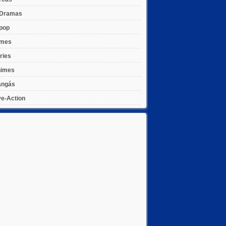
Dramas
pop
lmes
ries
imes
ngás
ve-Action