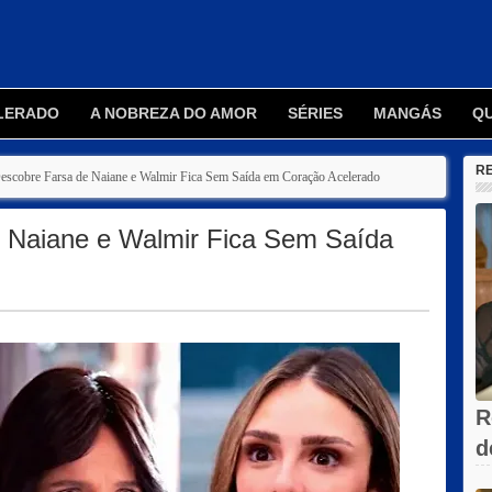
LERADO
A NOBREZA DO AMOR
SÉRIES
MANGÁS
Q
R
Descobre Farsa de Naiane e Walmir Fica Sem Saída em Coração Acelerado
e Naiane e Walmir Fica Sem Saída
R
d
V