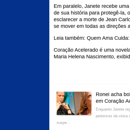
Em paralelo, Janete recebe uma
de sua história para protegê-la, 
esclarecer a morte de Jean Car
se mover em todas as direções
Leia também:
Quem Ama Cuida: 
Coração Acelerado é uma novela 
Maria Helena Nascimento, exibi
Ronei acha bol
em Coração A
Enquanto Janete reg
pertences da viúva 
suspe…