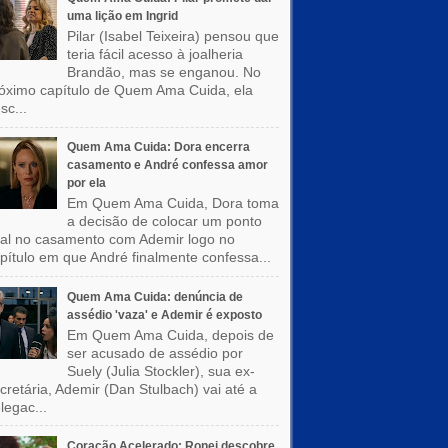
uma lição em Ingrid
Pilar (Isabel Teixeira) pensou que
teria fácil acesso à joalheria
Brandão, mas se enganou. No
óximo capítulo de Quem Ama Cuida, ela
sc...
Quem Ama Cuida: Dora encerra
casamento e André confessa amor
por ela
Em Quem Ama Cuida, Dora toma
a decisão de colocar um ponto
nal no casamento com Ademir logo no
pítulo em que André finalmente confessa...
Quem Ama Cuida: denúncia de
assédio 'vaza' e Ademir é exposto
Em Quem Ama Cuida, depois de
ser acusado de assédio por
Suely (Julia Stockler), sua ex-
cretária, Ademir (Dan Stulbach) vai até a
legac...
Coração Acelerado: Ronei descobre