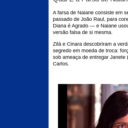
A farsa de Naiane consiste em se
passado de João Raul, para conq
Diana é Agrado — e Naiane usou a
versão falsa de si mesma.
Zilá e Cinara descobriram a ver
segredo em moeda de troca: forç
sob ameaça de entregar Janete (L
Carlos.