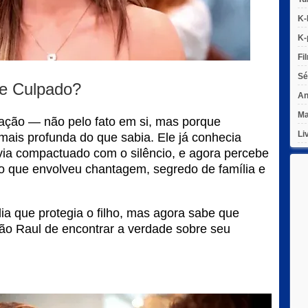
K-
K-
Fi
Sé
e Culpado?
An
Ma
lação — não pelo fato em si, mas porque
Li
mais profunda do que sabia. Ele já conhecia
via compactuado com o silêncio, e agora percebe
o que envolveu chantagem, segredo de família e
dia que protegia o filho, mas agora sabe que
oão Raul de encontrar a verdade sobre seu