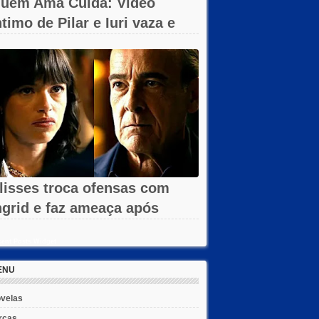
uem Ama Cuida: Vídeo
ntimo de Pilar e Iuri vaza e
hega à...
lisses troca ofensas com
ngrid e faz ameaça após
emissão em...
ent Posts Widget
ENU
velas
rcas