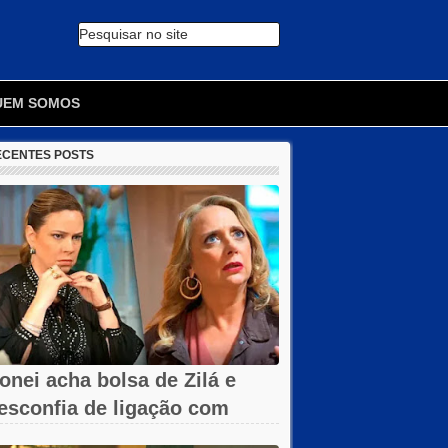
Pesquisar no site
🔍
UEM SOMOS
ECENTES POSTS
onei acha bolsa de Zilá e
esconfia de ligação com
erônica em...