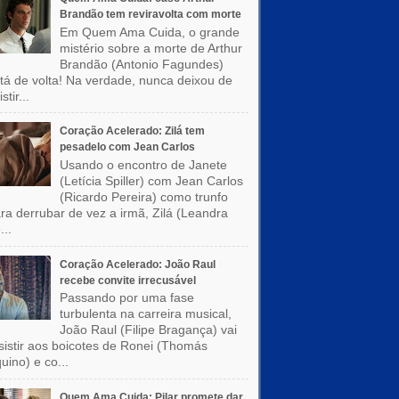
Brandão tem reviravolta com morte
Em Quem Ama Cuida, o grande
mistério sobre a morte de Arthur
Brandão (Antonio Fagundes)
tá de volta! Na verdade, nunca deixou de
stir...
Coração Acelerado: Zilá tem
pesadelo com Jean Carlos
Usando o encontro de Janete
(Letícia Spiller) com Jean Carlos
(Ricardo Pereira) como trunfo
ra derrubar de vez a irmã, Zilá (Leandra
...
Coração Acelerado: João Raul
recebe convite irrecusável
Passando por uma fase
turbulenta na carreira musical,
João Raul (Filipe Bragança) vai
sistir aos boicotes de Ronei (Thomás
uino) e co...
Quem Ama Cuida: Pilar promete dar