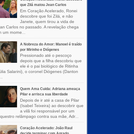
que Zilá matou Jean Carlos
Em Coração Acelerado, Ronei
descobre que foi Zilá, e não
Janete, quem tirou a vida de
an Carlos no passado. A revelação chega
m um mome...
A Nobreza do Amor: Manoel é traído
por Mirinho e Diógenes
Pressionado até o pescoço
depois que a filha descobriu que
ele é o pai biológico de Ritinha
úlia Salarini), o coronel Diógenes (Danton
..
Quem Ama Cuida: Adriana ameaça
Pilar e arrisca sua liberdade
Depois de ir até a casa de Pilar
(Isabel Teixeira) ao descobrir que
a vilã foi responsável por um
questro relâmpago contra sua mãe, Adr...
Coração Acelerado: João Raul
decide terminar com Agrado