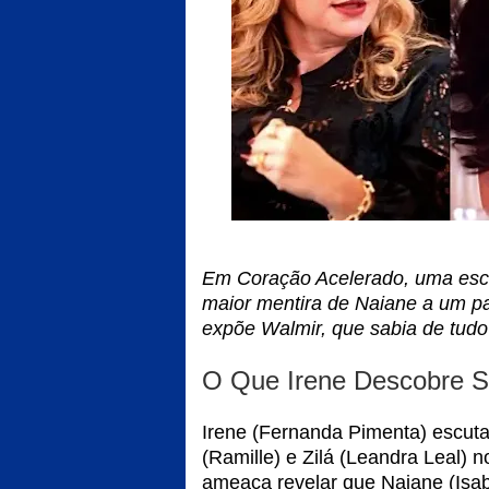
Em Coração Acelerado, uma escu
maior mentira de Naiane a um p
expõe Walmir, que sabia de tudo
O Que Irene Descobre S
Irene (Fernanda Pimenta) escuta
(Ramille) e Zilá (Leandra Leal)
ameaça revelar que Naiane (Isa