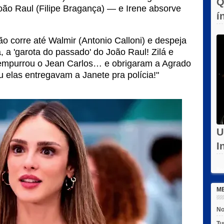
Q
João Raul (Filipe Bragança) — e Irene absorve
í
c
o corre até Walmir (Antonio Calloni) e despeja
, a 'garota do passado' do João Raul! Zilá e
empurrou o Jean Carlos… e obrigaram a Agrado
ou elas entregavam a Janete pra polícia!"
U
I
d
Rec
M
No
Tu