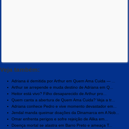
Veja também:
Adriana é demitida por Arthur em Quem Ama Cuida — ...
Arthur se arrepende e muda destino de Adriana em Q...
Heitor está vivo? Filho desaparecido de Arthur pro...
Quem canta a abertura de Quem Ama Cuida? Veja a tr...
Adriana conhece Pedro e vive momento devastador em...
Jendal manda queimar doações da Dinamarca em A Nob...
Omar enfrenta perigos e sofre rejeição de Alika em...
Doença mortal se alastra em Barro Preto e ameaça T...