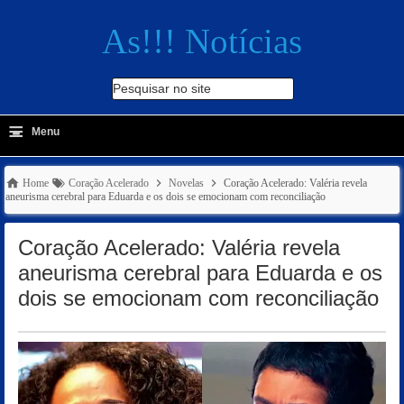
As!!! Notícias
Pesquisar no site
≡
-
Menu
🔍
Home
Coração Acelerado
Novelas
Coração Acelerado: Valéria revela
aneurisma cerebral para Eduarda e os dois se emocionam com reconciliação
Coração Acelerado: Valéria revela
aneurisma cerebral para Eduarda e os
dois se emocionam com reconciliação