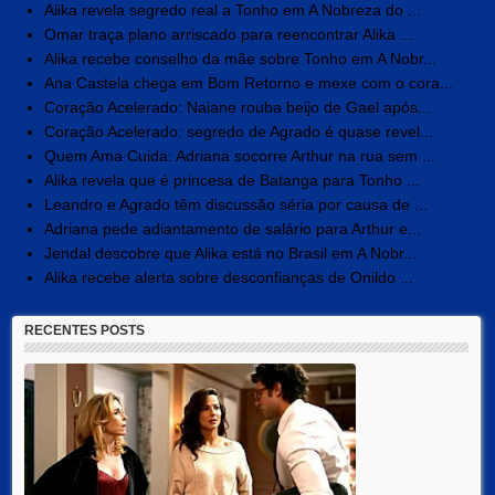
Alika revela segredo real a Tonho em A Nobreza do ...
Omar traça plano arriscado para reencontrar Alika ...
Alika recebe conselho da mãe sobre Tonho em A Nobr...
Ana Castela chega em Bom Retorno e mexe com o cora...
Coração Acelerado: Naiane rouba beijo de Gael após...
Coração Acelerado: segredo de Agrado é quase revel...
Quem Ama Cuida: Adriana socorre Arthur na rua sem ...
Alika revela que é princesa de Batanga para Tonho ...
Leandro e Agrado têm discussão séria por causa de ...
Adriana pede adiantamento de salário para Arthur e...
Jendal descobre que Alika está no Brasil em A Nobr...
Alika recebe alerta sobre desconfianças de Onildo ...
RECENTES POSTS