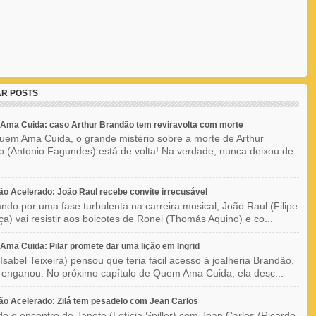
R POSTS
Ama Cuida: caso Arthur Brandão tem reviravolta com morte
em Ama Cuida, o grande mistério sobre a morte de Arthur
 (Antonio Fagundes) está de volta! Na verdade, nunca deixou de
o Acelerado: João Raul recebe convite irrecusável
ndo por uma fase turbulenta na carreira musical, João Raul (Filipe
a) vai resistir aos boicotes de Ronei (Thomás Aquino) e co...
ma Cuida: Pilar promete dar uma lição em Ingrid
(Isabel Teixeira) pensou que teria fácil acesso à joalheria Brandão,
enganou. No próximo capítulo de Quem Ama Cuida, ela desc...
o Acelerado: Zilá tem pesadelo com Jean Carlos
o o encontro de Janete (Letícia Spiller) com Jean Carlos (Ricardo