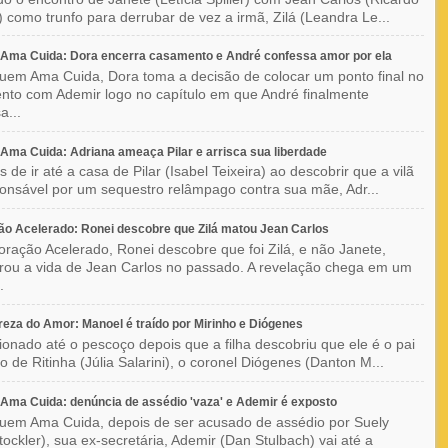
) como trunfo para derrubar de vez a irmã, Zilá (Leandra Le...
Ama Cuida: Dora encerra casamento e André confessa amor por ela
em Ama Cuida, Dora toma a decisão de colocar um ponto final no
to com Ademir logo no capítulo em que André finalmente
a...
ma Cuida: Adriana ameaça Pilar e arrisca sua liberdade
 de ir até a casa de Pilar (Isabel Teixeira) ao descobrir que a vilã
ponsável por um sequestro relâmpago contra sua mãe, Adr...
o Acelerado: Ronei descobre que Zilá matou Jean Carlos
ração Acelerado, Ronei descobre que foi Zilá, e não Janete,
rou a vida de Jean Carlos no passado. A revelação chega em um
.
eza do Amor: Manoel é traído por Mirinho e Diógenes
ionado até o pescoço depois que a filha descobriu que ele é o pai
co de Ritinha (Júlia Salarini), o coronel Diógenes (Danton M...
ma Cuida: denúncia de assédio 'vaza' e Ademir é exposto
em Ama Cuida, depois de ser acusado de assédio por Suely
Stockler), sua ex-secretária, Ademir (Dan Stulbach) vai até a