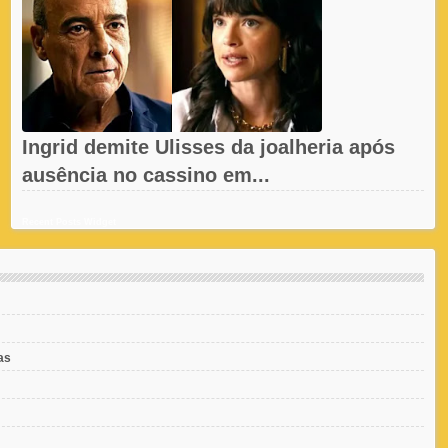
Ingrid demite Ulisses da joalheria após
ausência no cassino em...
Recent Posts Widget
as