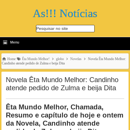
As!!! Notícias
Pesquisar no site
≡
-
Menu
🔍
Home
Êta Mundo Melhor!
globo
Novelas
Novela Êta Mundo Melhor:
Candinho atende pedido de Zulma e beija Dita
Novela Êta Mundo Melhor: Candinho
atende pedido de Zulma e beija Dita
Êta Mundo Melhor, Chamada,
Resumo e capítulo de hoje e ontem
da Novela, Candinho atende