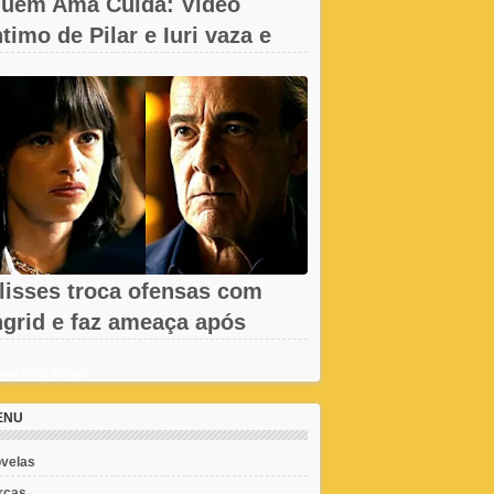
uem Ama Cuida: Vídeo
ntimo de Pilar e Iuri vaza e
hega à...
lisses troca ofensas com
ngrid e faz ameaça após
emissão em...
ent Posts Widget
ENU
velas
rcas