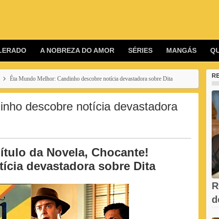
LERADO
A NOBREZA DO AMOR
SÉRIES
MANGÁS
Q
R
Êta Mundo Melhor: Candinho descobre notícia devastadora sobre Dita
nho descobre notícia devastadora
ítulo da Novela, Chocante!
ícia devastadora sobre Dita
R
d
V