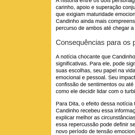
A história entre os dois person
carinho, apoio e superação conj
que exigiam maturidade emocion
Candinho ainda mais compreensí
percurso de ambos até chegar a e
Consequências para os 
A notícia chocante que Candinh
significativas. Para ele, pode si
suas escolhas, seu papel na vida 
emocional e pessoal. Seu impact
confissão de sentimentos ou at
como ele decidir lidar com o turb
Para Dita, o efeito dessa notíci
Candinho recebeu essa informaçã
explicar melhor as circunstânci
essa repercussão pode definir s
novo período de tensão emocion