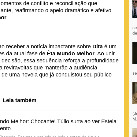
momentos de conflito e reconciliação que
gante, reafirmando o apelo dramático e afetivo
hor
.
se
de
o receber a notícia impactante sobre
Dita
é um
s da atual fase de
Êta Mundo Melhor
. Ao unir
 decisão, essa sequência reforça a profundidade
a reviravoltas que manterão a audiência
se
 de uma novela que já conquistou seu público
Leia também
(J
M.
do Melhor: Chocante! Túlio surta ao ver Estela
mento