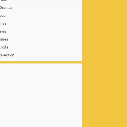
Dramas
pop
lmes
ries
imes
ngás
ve-Action