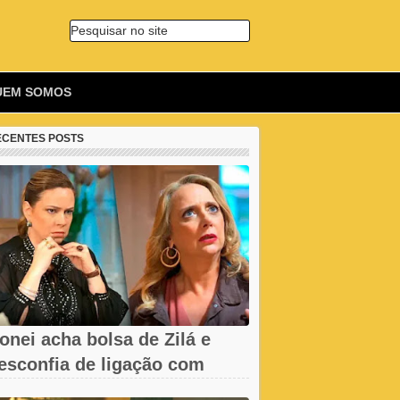
Pesquisar no site
🔍
UEM SOMOS
ECENTES POSTS
onei acha bolsa de Zilá e
esconfia de ligação com
erônica em...