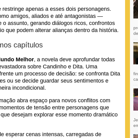
 restringe apenas a esses dois personagens.
omo amigos, aliados e até antagonistas —
e o assunto, gerando diálogos ricos, confrontos
pr
 que podem alterar alianças dentro da história.
de
mos capítulos
Mundo Melhor
, a novela deve aprofundar todas
devastadora sobre Candinho e Dita. Uma
frente um processo de decisão: se confronta Dita
fi
ca
es ou se decide guardar seus sentimentos e
ira incondicional.
ormação abra espaço para novos conflitos com
 momentos de tensão entre personagens que
s que desejam explorar esse momento dramático
Je
e
de esperar cenas intensas, carregadas de