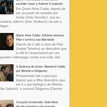
assédio 'vaza' e Ademir é exposto
Em Quem Ama Cuida, depois de
ser acusado de assédio por
Suely (Julia Stockler), sua ex-
cretária, Ademir (Dan Stulbach) vai até a
legac...
Quem Ama Cuida: Adriana ameaça
Pilar e arrisca sua liberdade
Depois de ir até a casa de Pilar
(Isabel Teixeira) ao descobrir que
a vilã foi responsável por um
questro relâmpago contra sua mãe, Adr...
A Nobreza do Amor: Manoel é traído
por Mirinho e Diógenes
Pressionado até o pescoço
depois que a filha descobriu que
ele é o pai biológico de Ritinha
úlia Salarini), o coronel Diógenes (Danton
..
Coração Acelerado: João Raul
decide terminar com Agrado