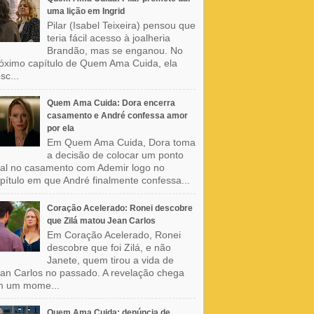
uma lição em Ingrid
Pilar (Isabel Teixeira) pensou que
teria fácil acesso à joalheria
Brandão, mas se enganou. No
óximo capítulo de Quem Ama Cuida, ela
sc...
Quem Ama Cuida: Dora encerra
casamento e André confessa amor
por ela
Em Quem Ama Cuida, Dora toma
a decisão de colocar um ponto
nal no casamento com Ademir logo no
pítulo em que André finalmente confessa...
Coração Acelerado: Ronei descobre
que Zilá matou Jean Carlos
Em Coração Acelerado, Ronei
descobre que foi Zilá, e não
Janete, quem tirou a vida de
an Carlos no passado. A revelação chega
m um mome...
Quem Ama Cuida: denúncia de