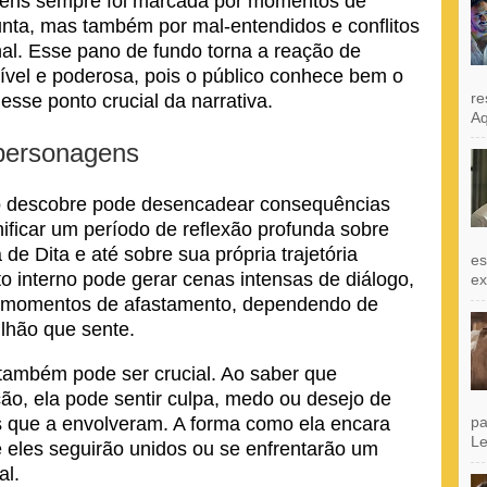
agens sempre foi marcada por momentos de
unta, mas também por mal-entendidos e conflitos
al. Esse pano de fundo torna a reação de
vel e poderosa, pois o público conhece bem o
re
sse ponto crucial da narrativa.
Aq
personagens
o descobre pode desencadear consequências
gnificar um período de reflexão profunda sobre
de Dita e até sobre sua própria trajetória
es
o interno pode gerar cenas intensas de diálogo,
exi
é momentos de afastamento, dependendo de
ilhão que sente.
a também pode ser crucial. Ao saber que
o, ela pode sentir culpa, medo ou desejo de
as que a envolveram. A forma como ela encara
pa
Le
e eles seguirão unidos ou se enfrentarão um
al.