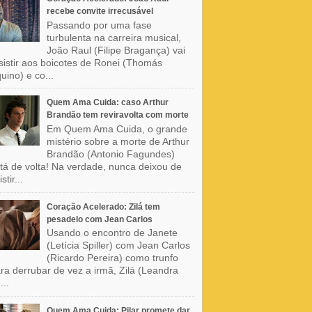
recebe convite irrecusável
Passando por uma fase
turbulenta na carreira musical,
João Raul (Filipe Bragança) vai
sistir aos boicotes de Ronei (Thomás
uino) e co...
Quem Ama Cuida: caso Arthur
Brandão tem reviravolta com morte
Em Quem Ama Cuida, o grande
mistério sobre a morte de Arthur
Brandão (Antonio Fagundes)
tá de volta! Na verdade, nunca deixou de
stir...
Coração Acelerado: Zilá tem
pesadelo com Jean Carlos
Usando o encontro de Janete
(Letícia Spiller) com Jean Carlos
(Ricardo Pereira) como trunfo
ra derrubar de vez a irmã, Zilá (Leandra
...
Quem Ama Cuida: Pilar promete dar