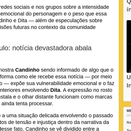
Q
edes sociais e nos grupos sobre a intensidade
í
 emocional do personagem e o peso que essa
c
andinho e Dita — além de especulações sobre
cisões futuras no contexto da comunidade
lo: notícia devastadora abala
mostra
Candinho
sendo informado de algo que o
 forma como ele recebe essa notícia — por meio
U
o — expõe sua vulnerabilidade emocional e o faz
I
anteriores envolvendo
Dita
. A expressão no rosto
d
nstala e o olhar distante funcionam como marcas
Rec
ainda tenta processar.
M
to a uma situação delicada envolvendo o passado
os de tensão e injustiça dentro da narrativa da
No
esse fato, Candinho se vê dividido entre a
Tu