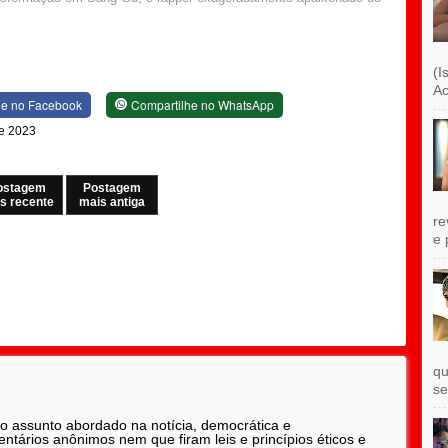
(I
Ac
he no Facebook
Compartilhe no WhatsApp
de 2023
ostagem
Postagem
s recente
mais antiga
re
e 
qu
se
 o assunto abordado na notícia, democrática e
tários anônimos nem que firam leis e princípios éticos e