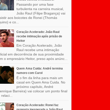
Passando por uma fase
turbulenta na carreira musical,
João Raul (Filipe Bragança) vai
sistir aos boicotes de Ronei (Thomás
uino) e co...
Coração Acelerado: João Raul
recebe intimação após prisão de
Heitor
Em Coração Acelerado, João
Raul recebe uma intimação
licial em decorrência de sua proximidade
m o empresário Heitor, preso após anúnc...
Quem Ama Cuida: André termina
namoro com Carol
É o fim da linha para mais um
casal em Quem Ama Cuida. No
próximo capítulo, André
enrique Barreira) vai colocar um ponto final
 relaci...
Coração Acelerado: Ronei faz
proposta inesperada a João Raul