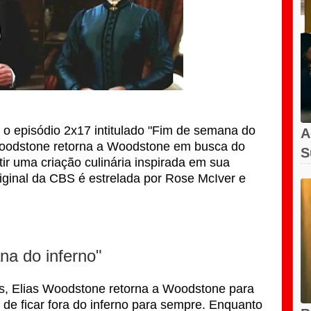
 o episódio 2x17 intitulado "Fim de semana do
A
 Woodstone retorna a Woodstone em busca do
S
tir uma criação culinária inspirada em sua
A
riginal da CBS é estrelada por Rose McIver e
a do inferno"
ts, Elias Woodstone retorna a Woodstone para
m de ficar fora do inferno para sempre. Enquanto