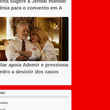
inta sugere a Jendal mandar
ênia para o convento em A
obreza...
ilar apoia Ademir e pressiona
edro a desistir dos casos
m...
ent Posts Widget
ENU
velas
rcas