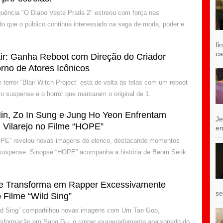
uência "O Diabo Veste Prada 2" estreou com força nas
ndo que o público continua interessado na saga de moda, poder e
fi
ca
air: Ganha Reboot com Direção do Criador
orno de Atores Icônicos
e terror “Blair Witch Project” está de volta às telas com um reboot
 o suspense e o horror que marcaram o original de 1…
n, Zo In Sung e Jung Ho Yeon Enfrentam
Je
 Vilarejo no Filme “HOPE”
e
OPE” revelou novas imagens do elenco, destacando momentos
 suspense. Sinopse “HOPE” acompanha a história de Beom Seok
e Transforma em Rapper Excessivamente
se
 Filme “Wild Sing”
ild Sing” compartilhou novas imagens com Um Tae Goo,
nsformação em Sang Gu, o rapper exageradamente apaixonado do