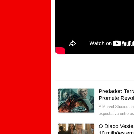
Predador: Ter
Promete Revol
A Marvel Studios an
expectativa entre o
O Diabo Veste
10 milhões em 