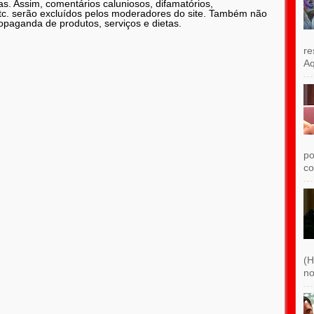
as. Assim, comentários caluniosos, difamatórios,
etc. serão excluídos pelos moderadores do site. Também não
opaganda de produtos, serviços e dietas.
re
Aq
po
co
(H
no