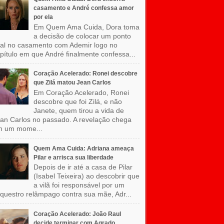
casamento e André confessa amor
por ela
Em Quem Ama Cuida, Dora toma
a decisão de colocar um ponto
nal no casamento com Ademir logo no
pítulo em que André finalmente confessa...
Coração Acelerado: Ronei descobre
que Zilá matou Jean Carlos
Em Coração Acelerado, Ronei
descobre que foi Zilá, e não
Janete, quem tirou a vida de
an Carlos no passado. A revelação chega
m um mome...
Quem Ama Cuida: Adriana ameaça
Pilar e arrisca sua liberdade
Depois de ir até a casa de Pilar
(Isabel Teixeira) ao descobrir que
a vilã foi responsável por um
questro relâmpago contra sua mãe, Adr...
Coração Acelerado: João Raul
decide terminar com Agrado