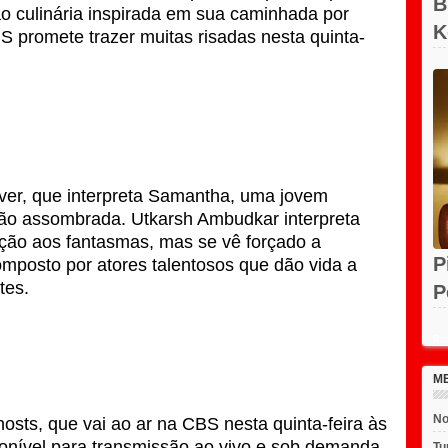
B
ção culinária inspirada em sua caminhada por
K
S promete trazer muitas risadas nesta quinta-
N
Iver, que interpreta Samantha, uma jovem
ão assombrada. Utkarsh Ambudkar interpreta
ação aos fantasmas, mas se vê forçado a
P
omposto por atores talentosos que dão vida a
tes.
P
e
Rec
M
No
osts, que vai ao ar na CBS nesta quinta-feira às
onível para transmissão ao vivo e sob demanda
Tu