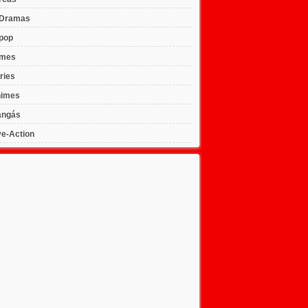
Dramas
pop
lmes
ries
imes
ngás
ve-Action