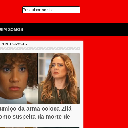
Pesquisar no site
🔍
UEM SOMOS
ECENTES POSTS
umiço da arma coloca Zilá
omo suspeita da morte de
avier em...