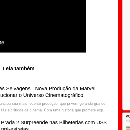
Leia também
ras Selvagens - Nova Produção da Marvel
ucionar o Universo Cinematográfico
unciou sua mais recente produção, que já vem gerando grande
s fãs e críticos de cinema. Com uma história que promete exp…
P
 Prada 2 Surpreende nas Bilheterias com US$
pré-estreias.