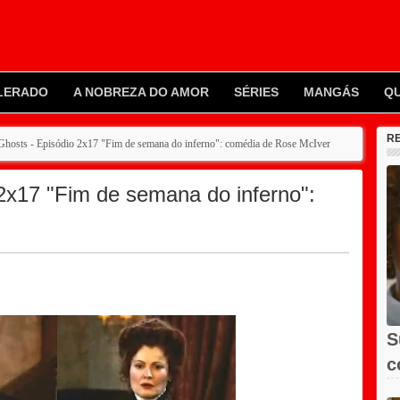
LERADO
A NOBREZA DO AMOR
SÉRIES
MANGÁS
Q
R
 Ghosts - Episódio 2x17 "Fim de semana do inferno": comédia de Rose McIver
 2x17 "Fim de semana do inferno":
S
c
X