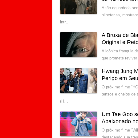
A tão aguardada seq
bilheterias, mostra
intr…
A Bruxa de Bl
Original e Ret
A icônica franquia d
que promete reviver
Hwang Jung Mi
Perigo em Seu
O próximo filme “H
tensos e cheios de
(H…
Um Tae Goo s
Apaixonado no
O próximo filme “W
destacando sua tra