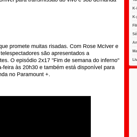
K-
K-
Fi
Sé
An
que promete muitas risadas. Com Rose McIver e
Ma
 telespectadores são apresentados a
ntes. O episódio 2x17 "Fim de semana do inferno"
Li
a-feira às 20h30 e também está disponível para
nda no Paramount +.