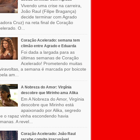
Vivendo uma crise na carreira,
João Raul (Filipe Bragança)
decide terminar com Agrado
sadora Cruz) na reta final de Coração
elerado. O...
Coração Acelerado: semana tem
climão entre Agrado e Eduarda
Foi dada a largada para as
últimas semanas de Coração
Acelerado! Prometendo muitas
viravoltas, a semana é marcada por boicote
pela am...
A Nobreza do Amor: Virgínia
descobre que Mirinho ama Alika
Em A Nobreza do Amor, Virgínia
descobre que Mirinho está
apaixonado por Alika, segredo
e o rapaz vinha escondendo havia
manas. A revel...
Coração Acelerado: João Raul
recebe convite irrecusável