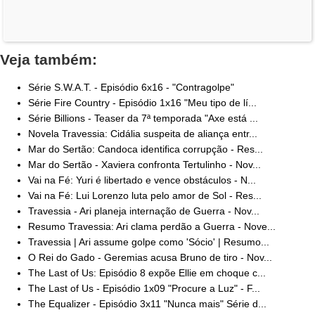
Veja também:
Série S.W.A.T. - Episódio 6x16 - "Contragolpe"
Série Fire Country - Episódio 1x16 "Meu tipo de lí...
Série Billions - Teaser da 7ª temporada "Axe está ...
Novela Travessia: Cidália suspeita de aliança entr...
Mar do Sertão: Candoca identifica corrupção - Res...
Mar do Sertão - Xaviera confronta Tertulinho - Nov...
Vai na Fé: Yuri é libertado e vence obstáculos - N...
Vai na Fé: Lui Lorenzo luta pelo amor de Sol - Res...
Travessia - Ari planeja internação de Guerra - Nov...
Resumo Travessia: Ari clama perdão a Guerra - Nove...
Travessia | Ari assume golpe como 'Sócio' | Resumo...
O Rei do Gado - Geremias acusa Bruno de tiro - Nov...
The Last of Us: Episódio 8 expõe Ellie em choque c...
The Last of Us - Episódio 1x09 "Procure a Luz" - F...
The Equalizer - Episódio 3x11 "Nunca mais" Série d...