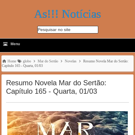
As!!! Notícias
Pesquisar no site
≡
-
Menu
🔍
Home
globo
Mar do Sertão
Novelas
Resumo Novela Mar do Sertão:
Capítulo 165 - Quarta, 01/03
Resumo Novela Mar do Sertão:
Capítulo 165 - Quarta, 01/03