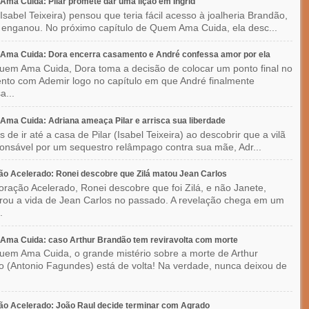
ma Cuida: Pilar promete dar uma lição em Ingrid
(Isabel Teixeira) pensou que teria fácil acesso à joalheria Brandão,
enganou. No próximo capítulo de Quem Ama Cuida, ela desc...
Ama Cuida: Dora encerra casamento e André confessa amor por ela
em Ama Cuida, Dora toma a decisão de colocar um ponto final no
to com Ademir logo no capítulo em que André finalmente
a...
ma Cuida: Adriana ameaça Pilar e arrisca sua liberdade
 de ir até a casa de Pilar (Isabel Teixeira) ao descobrir que a vilã
ponsável por um sequestro relâmpago contra sua mãe, Adr...
o Acelerado: Ronei descobre que Zilá matou Jean Carlos
ração Acelerado, Ronei descobre que foi Zilá, e não Janete,
rou a vida de Jean Carlos no passado. A revelação chega em um
.
Ama Cuida: caso Arthur Brandão tem reviravolta com morte
em Ama Cuida, o grande mistério sobre a morte de Arthur
 (Antonio Fagundes) está de volta! Na verdade, nunca deixou de
o Acelerado: João Raul decide terminar com Agrado