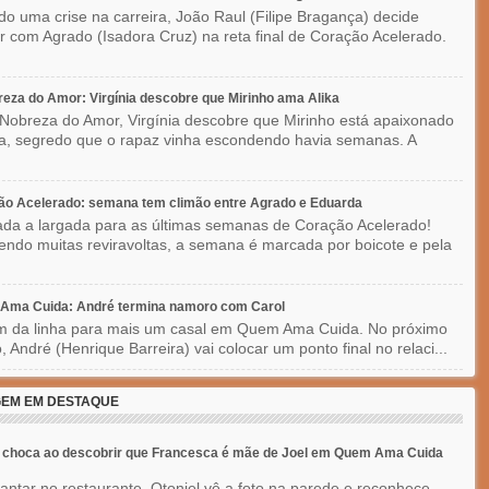
do uma crise na carreira, João Raul (Filipe Bragança) decide
r com Agrado (Isadora Cruz) na reta final de Coração Acelerado.
eza do Amor: Virgínia descobre que Mirinho ama Alika
Nobreza do Amor, Virgínia descobre que Mirinho está apaixonado
ka, segredo que o rapaz vinha escondendo havia semanas. A
ão Acelerado: semana tem climão entre Agrado e Eduarda
ada a largada para as últimas semanas de Coração Acelerado!
ndo muitas reviravoltas, a semana é marcada por boicote e pela
Ama Cuida: André termina namoro com Carol
im da linha para mais um casal em Quem Ama Cuida. No próximo
o, André (Henrique Barreira) vai colocar um ponto final no relaci...
EM EM DESTAQUE
e choca ao descobrir que Francesca é mãe de Joel em Quem Ama Cuida
jantar no restaurante, Otoniel vê a foto na parede e reconhece