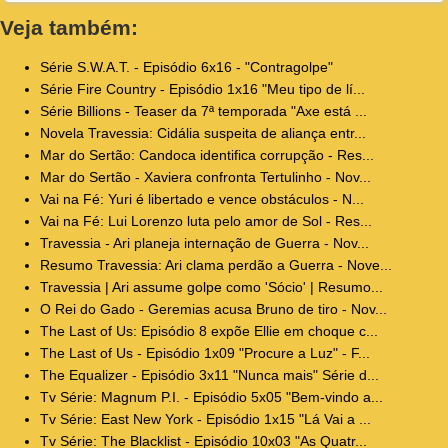
Veja também:
Série S.W.A.T. - Episódio 6x16 - "Contragolpe"
Série Fire Country - Episódio 1x16 "Meu tipo de lí...
Série Billions - Teaser da 7ª temporada "Axe está ...
Novela Travessia: Cidália suspeita de aliança entr...
Mar do Sertão: Candoca identifica corrupção - Res...
Mar do Sertão - Xaviera confronta Tertulinho - Nov...
Vai na Fé: Yuri é libertado e vence obstáculos - N...
Vai na Fé: Lui Lorenzo luta pelo amor de Sol - Res...
Travessia - Ari planeja internação de Guerra - Nov...
Resumo Travessia: Ari clama perdão a Guerra - Nove...
Travessia | Ari assume golpe como 'Sócio' | Resumo...
O Rei do Gado - Geremias acusa Bruno de tiro - Nov...
The Last of Us: Episódio 8 expõe Ellie em choque c...
The Last of Us - Episódio 1x09 "Procure a Luz" - F...
The Equalizer - Episódio 3x11 "Nunca mais" Série d...
Tv Série: Magnum P.I. - Episódio 5x05 "Bem-vindo a...
Tv Série: East New York - Episódio 1x15 "Lá Vai a ...
Tv Série: The Blacklist - Episódio 10x03 "As Quatr...