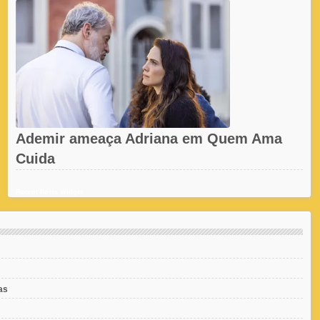
Ademir ameaça Adriana em Quem Ama
Cuida
Recent Posts Widget
as