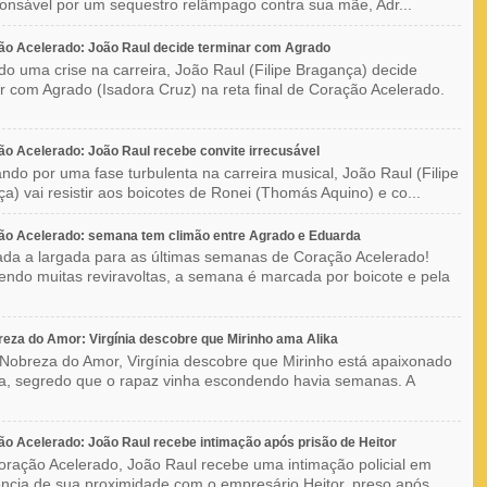
ponsável por um sequestro relâmpago contra sua mãe, Adr...
o Acelerado: João Raul decide terminar com Agrado
do uma crise na carreira, João Raul (Filipe Bragança) decide
r com Agrado (Isadora Cruz) na reta final de Coração Acelerado.
o Acelerado: João Raul recebe convite irrecusável
ndo por uma fase turbulenta na carreira musical, João Raul (Filipe
a) vai resistir aos boicotes de Ronei (Thomás Aquino) e co...
ão Acelerado: semana tem climão entre Agrado e Eduarda
ada a largada para as últimas semanas de Coração Acelerado!
ndo muitas reviravoltas, a semana é marcada por boicote e pela
eza do Amor: Virgínia descobre que Mirinho ama Alika
Nobreza do Amor, Virgínia descobre que Mirinho está apaixonado
ka, segredo que o rapaz vinha escondendo havia semanas. A
o Acelerado: João Raul recebe intimação após prisão de Heitor
ração Acelerado, João Raul recebe uma intimação policial em
ncia de sua proximidade com o empresário Heitor, preso após