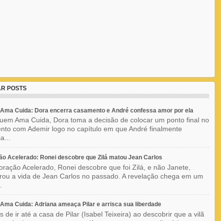
R POSTS
Ama Cuida: Dora encerra casamento e André confessa amor por ela
em Ama Cuida, Dora toma a decisão de colocar um ponto final no
to com Ademir logo no capítulo em que André finalmente
a...
o Acelerado: Ronei descobre que Zilá matou Jean Carlos
ração Acelerado, Ronei descobre que foi Zilá, e não Janete,
rou a vida de Jean Carlos no passado. A revelação chega em um
.
ma Cuida: Adriana ameaça Pilar e arrisca sua liberdade
 de ir até a casa de Pilar (Isabel Teixeira) ao descobrir que a vilã