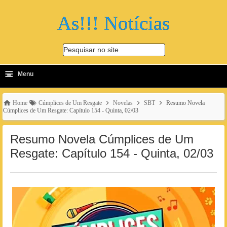
As!!! Notícias
Pesquisar no site
≡
-
Menu
🔍
Home
Cúmplices de Um Resgate
Novelas
SBT
Resumo Novela
Cúmplices de Um Resgate: Capítulo 154 - Quinta, 02/03
Resumo Novela Cúmplices de Um
Resgate: Capítulo 154 - Quinta, 02/03