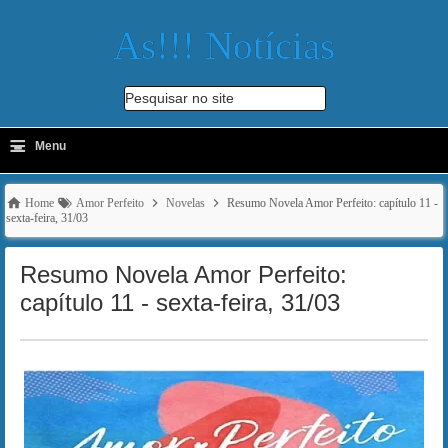
As!!! Notícias
Pesquisar no site
≡
-
Menu
🔍
Home
Amor Perfeito
Novelas
Resumo Novela Amor Perfeito: capítulo 11 -
sexta-feira, 31/03
Resumo Novela Amor Perfeito:
capítulo 11 - sexta-feira, 31/03