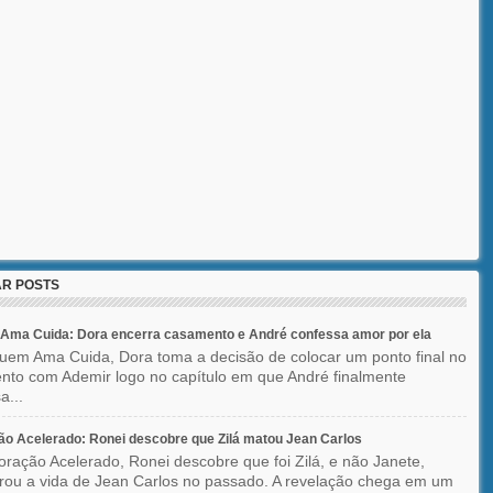
R POSTS
Ama Cuida: Dora encerra casamento e André confessa amor por ela
em Ama Cuida, Dora toma a decisão de colocar um ponto final no
to com Ademir logo no capítulo em que André finalmente
a...
o Acelerado: Ronei descobre que Zilá matou Jean Carlos
ração Acelerado, Ronei descobre que foi Zilá, e não Janete,
rou a vida de Jean Carlos no passado. A revelação chega em um