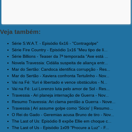
Veja também:
Série S.W.A.T. - Episódio 6x16 - "Contragolpe"
Série Fire Country - Episódio 1x16 "Meu tipo de lí...
Série Billions - Teaser da 7ª temporada "Axe está ...
Novela Travessia: Cidália suspeita de aliança entr...
Mar do Sertão: Candoca identifica corrupção - Res...
Mar do Sertão - Xaviera confronta Tertulinho - Nov...
Vai na Fé: Yuri é libertado e vence obstáculos - N...
Vai na Fé: Lui Lorenzo luta pelo amor de Sol - Res...
Travessia - Ari planeja internação de Guerra - Nov...
Resumo Travessia: Ari clama perdão a Guerra - Nove...
Travessia | Ari assume golpe como 'Sócio' | Resumo...
O Rei do Gado - Geremias acusa Bruno de tiro - Nov...
The Last of Us: Episódio 8 expõe Ellie em choque c...
The Last of Us - Episódio 1x09 "Procure a Luz" - F...