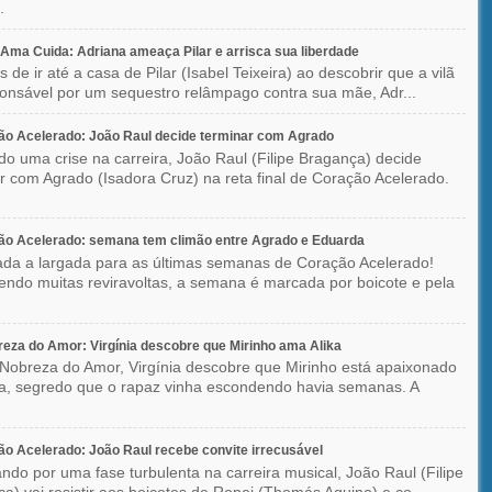
.
ma Cuida: Adriana ameaça Pilar e arrisca sua liberdade
 de ir até a casa de Pilar (Isabel Teixeira) ao descobrir que a vilã
ponsável por um sequestro relâmpago contra sua mãe, Adr...
o Acelerado: João Raul decide terminar com Agrado
do uma crise na carreira, João Raul (Filipe Bragança) decide
r com Agrado (Isadora Cruz) na reta final de Coração Acelerado.
ão Acelerado: semana tem climão entre Agrado e Eduarda
ada a largada para as últimas semanas de Coração Acelerado!
ndo muitas reviravoltas, a semana é marcada por boicote e pela
eza do Amor: Virgínia descobre que Mirinho ama Alika
Nobreza do Amor, Virgínia descobre que Mirinho está apaixonado
ka, segredo que o rapaz vinha escondendo havia semanas. A
o Acelerado: João Raul recebe convite irrecusável
ndo por uma fase turbulenta na carreira musical, João Raul (Filipe
a) vai resistir aos boicotes de Ronei (Thomás Aquino) e co...